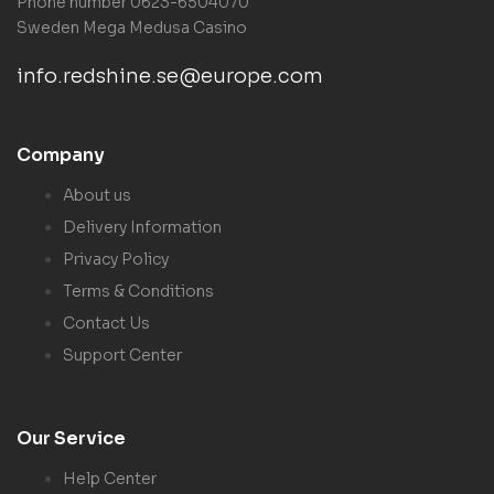
Phone number 0623-6504070
Sweden
Mega Medusa Casino
info.redshine.se@europe.com
Company
About us
Delivery Information
Privacy Policy
Terms & Conditions
Contact Us
Support Center
Our Service
Help Center