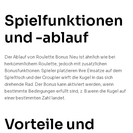
Spielfunktionen
und -ablauf
Der Ablauf von Roulette Bonus Neu ist ähnlich wie bei
herkömmlichem Roulette, jedoch mit zusätzlichen
Bonusfunktionen. Spieler platzieren ihre Einsätze auf dem
Spieltisch und der Croupier wirft die Kugel in das sich
drehende Rad. Der Bonus kann aktiviert werden, wenn
bestimmte Bedingungen erfüllt sind, z. B.wenn die Kugel auf
einer bestimmten Zahl landet.
Vorteile und