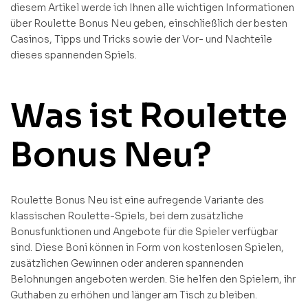
diesem Artikel werde ich Ihnen alle wichtigen Informationen
über Roulette Bonus Neu geben, einschließlich der besten
Casinos, Tipps und Tricks sowie der Vor- und Nachteile
dieses spannenden
Spiels.
Was ist Roulette
Bonus Neu?
Roulette Bonus Neu ist eine aufregende Variante des
klassischen Roulette-Spiels, bei dem zusätzliche
Bonusfunktionen und Angebote für die Spieler verfügbar
sind. Diese Boni können in Form von kostenlosen Spielen,
zusätzlichen Gewinnen oder anderen spannenden
Belohnungen angeboten werden. Sie helfen den Spielern, ihr
Guthaben zu erhöhen und länger am Tisch zu bleiben.