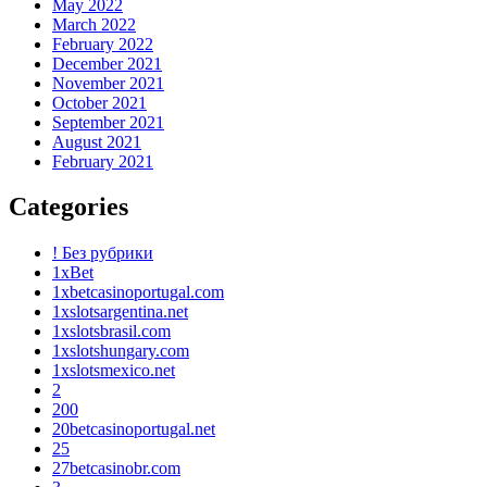
May 2022
March 2022
February 2022
December 2021
November 2021
October 2021
September 2021
August 2021
February 2021
Categories
! Без рубрики
1xBet
1xbetcasinoportugal.com
1xslotsargentina.net
1xslotsbrasil.com
1xslotshungary.com
1xslotsmexico.net
2
200
20betcasinoportugal.net
25
27betcasinobr.com