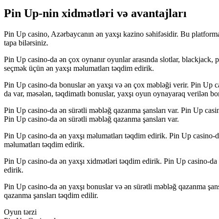
Pin Up-nin xidmətləri və avantajları
Pin Up casino, Azərbaycanın ən yaxşı kazino səhifəsidir. Bu platforma
tapa bilərsiniz.
Pin Up casino-da ən çox oynanır oyunlar arasında slotlar, blackjack, p
seçmək üçün ən yaxşı məlumatları təqdim edirik.
Pin Up casino-da bonuslar ən yaxşı və ən çox məbləği verir. Pin Up 
da var, məsələn, təqdimatlı bonuslar, yaxşı oyun oynayaraq verilən bon
Pin Up casino-da ən sürətli məbləğ qazanma şansları var. Pin Up casi
Pin Up casino-da ən sürətli məbləğ qazanma şansları var.
Pin Up casino-da ən yaxşı məlumatları təqdim edirik. Pin Up casino-
məlumatları təqdim edirik.
Pin Up casino-da ən yaxşı xidmətləri təqdim edirik. Pin Up casino-da
edirik.
Pin Up casino-da ən yaxşı bonuslar və ən sürətli məbləğ qazanma şans
qazanma şansları təqdim edilir.
Oyun tərzi