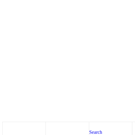
Search