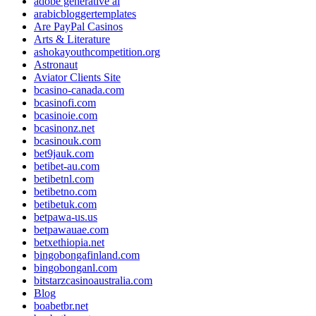
adobe generative ai
arabicbloggertemplates
Are PayPal Casinos
Arts & Literature
ashokayouthcompetition.org
Astronaut
Aviator Clients Site
bcasino-canada.com
bcasinofi.com
bcasinoie.com
bcasinonz.net
bcasinouk.com
bet9jauk.com
betibet-au.com
betibetnl.com
betibetno.com
betibetuk.com
betpawa-us.us
betpawauae.com
betxethiopia.net
bingobongafinland.com
bingobonganl.com
bitstarzcasinoaustralia.com
Blog
boabetbr.net