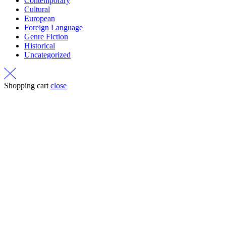
Contemporary
Cultural
European
Foreign Language
Genre Fiction
Historical
Uncategorized
Shopping cart
close