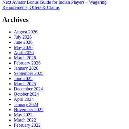
Next
Aviator Bonus Guide for Indian Players – Wagering
Requirements, Offers & Claims
Archives
August 2026
July 2026
June 2026
May 2026
April 2026
March 2026
February 2026
January 2026
September 2025
June 2025
March 2025
December 2024
October 2024
April 2024
January 2024
November 2022
May 2022
March 2022
February 2022