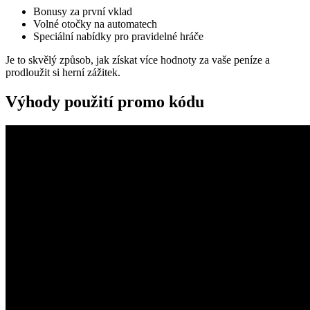
Bonusy za první vklad
Volné otočky na automatech
Speciální nabídky pro pravidelné hráče
Je to skvělý způsob, jak získat více hodnoty za vaše peníze a
prodloužit si herní zážitek.
Výhody použití promo kódu