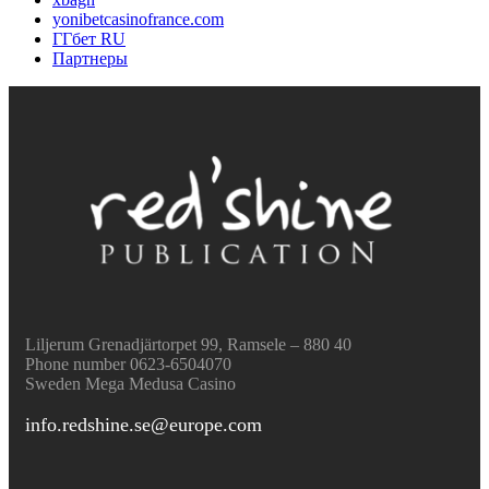
yonibetcasinofrance.com
ГГбет RU
Партнеры
Liljerum Grenadjärtorpet 99, Ramsele – 880 40
Phone number 0623-6504070
Sweden
Mega Medusa Casino
info.redshine.se@europe.com