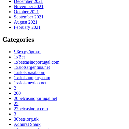
December 2021
November 2021
October 2021
September 2021
August 2021
February 2021
Categories
! Без рубрики
1xBet
1xbetcasinoportugal.com
1xslotsargentina.net
1xslotsbrasil.com
1xslotshungary.com
1xslotsmexico.net
2
200
20betcasinoportugal.net
25
27betcasinobr.com
3
30bets.org.uk
Admiral Shark