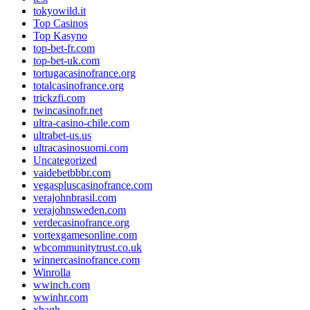
tokyowild.it
Top Casinos
Top Kasyno
top-bet-fr.com
top-bet-uk.com
tortugacasinofrance.org
totalcasinofrance.org
trickzfi.com
twincasinofr.net
ultra-casino-chile.com
ultrabet-us.us
ultracasinosuomi.com
Uncategorized
vaidebetbbbr.com
vegaspluscasinofrance.com
verajohnbrasil.com
verajohnsweden.com
verdecasinofrance.org
vortexgamesonline.com
wbcommunitytrust.co.uk
winnercasinofrance.com
Winrolla
wwinch.com
wwinhr.com
xbagh