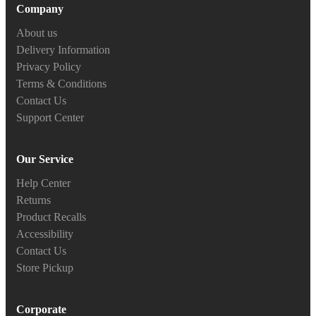
Company
About us
Delivery Information
Privacy Policy
Terms & Conditions
Contact Us
Support Center
Our Service
Help Center
Returns
Product Recalls
Accessibility
Contact Us
Store Pickup
Corporate