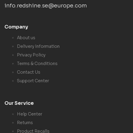
info.redshine.se@europe.com
Company
About us
Delivery Information
Privacy Policy
Terms & Conditions
Contact Us
Support Center
Our Service
Help Center
Returns
Product Recalls