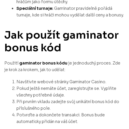
hráčům jako formu útěchy.
Speciální turnaje:
Gaminator pravidelně pořádá
turnaje, kde si hráči mohou vydělat další ceny a bonusy.
Jak použít gaminator
bonus kód
Použití
gaminator bonus kódu
je jednoduchý proces. Zde
je krok za krokem, jak to udělat:
Navštivte webové stránky Gaminator Casino.
Pokud ještě nemáte účet, zaregistrujte se. Vyplňte
všechny potřebné údaje.
Při prvním vkladu zadejte svůj unikátní bonus kód do
příslušného pole.
Potvrďte a dokončete transakci. Bonus bude
automaticky přidán na váš účet.