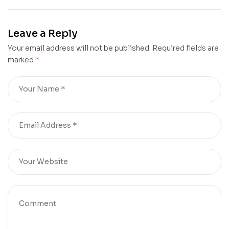
Coincrazy világában
Leave a Reply
Your email address will not be published.
Required fields are
marked
*