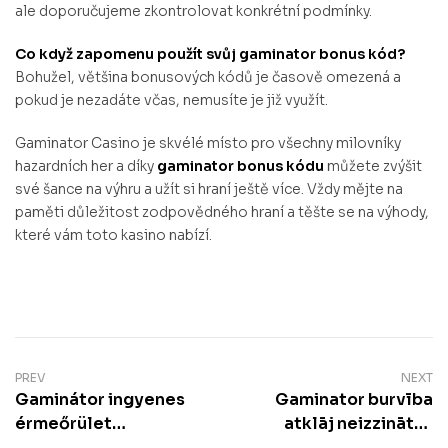
ale doporučujeme zkontrolovat konkrétní podmínky.
Co když zapomenu použít svůj gaminator bonus kód?
Bohužel, většina bonusových kódů je časově omezená a
pokud je nezadáte včas, nemusíte je již využít.
Gaminator Casino je skvélé místo pro všechny milovníky
hazardních her a díky
gaminator bonus kódu
můžete zvýšit
své šance na výhru a užít si hraní ještě více. Vždy mějte na
paměti důležitost zodpovědného hraní a těšte se na výhody,
které vám toto kasino nabízí.
PREV
NEXT
Gaminátor ingyenes
Gaminator burvība
érmeőrület
atklāj neizzinātas
felfedezése a
laimestu iespējas