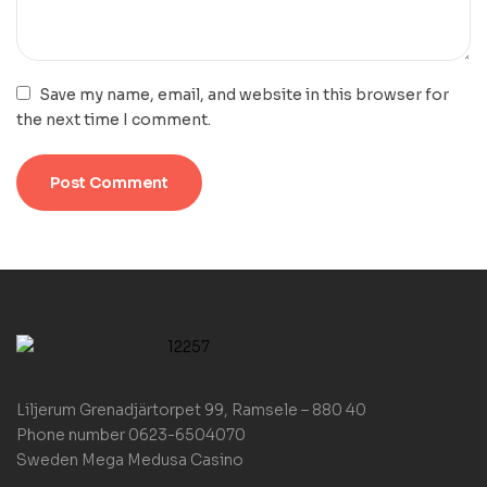
Save my name, email, and website in this browser for
the next time I comment.
Liljerum Grenadjärtorpet 99, Ramsele – 880 40
Phone number 0623-6504070
Sweden
Mega Medusa Casino