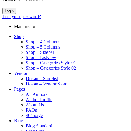
Login
Lost your password?
Main menu
Shop
Shop – 4 Columns
Shop – 5 Columns
Shop – Sidebar
Shop – Listview
Shop – Categories Style 01
Shop – Categories Style 02
Vendor
Dokan – Storelist
Dokan – Vendor Store
Pages
All Authors
Author Profile
About Us
FAQs
404 page
Blog
Blog Standard