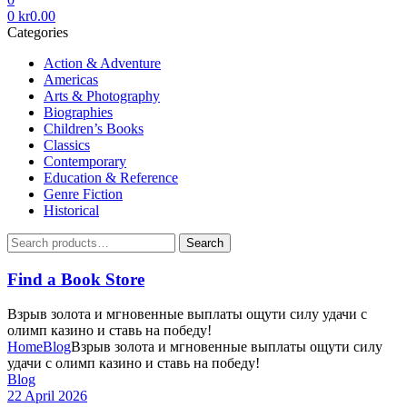
0
kr
0.00
Categories
Action & Adventure
Americas
Arts & Photography
Biographies
Children’s Books
Classics
Contemporary
Education & Reference
Genre Fiction
Historical
Search
Search
for:
Find a Book Store
Взрыв золота и мгновенные выплаты ощути силу удачи с
олимп казино и ставь на победу!
Home
Blog
Взрыв золота и мгновенные выплаты ощути силу
удачи с олимп казино и ставь на победу!
Categories
Blog
22 April 2026