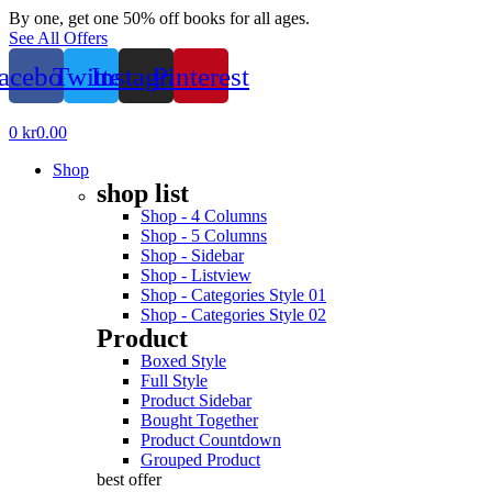
By one, get one 50% off books for all ages.
See All Offers
acebook
Twitter
Instagram
Pinterest
Menu
0
kr
0.00
Shop
shop list
Shop - 4 Columns
Shop - 5 Columns
Shop - Sidebar
Shop - Listview
Shop - Categories Style 01
Shop - Categories Style 02
Product
Boxed Style
Full Style
Product Sidebar
Bought Together
Product Countdown
Grouped Product
best offer