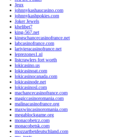
Jeux
johnnykashaucasino.com
johnnykashpokies.com
Joker Jewels
khelibet7
king-567.net
kingschancecasinofrance.net
labcasinofrance.com
larivieracasinofrance.net
leprezones1.nl
listcrawlers fort worth
lokicasino.us
lokicasinoat.com
lokicasinocanada.com
lokicasinode.net
lokicasinosl.com
machancecasinofrance.com
magiccasinoromania.com
malinacasinofrance.org
maxwincasinoromania.com
megablockgame.org
monacobetcz.com
monacobetsk.com
mozzartbetdeutschland.com
my_texts