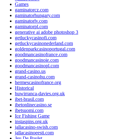
Games
gaminatorcz.com
gaminatorhungary.com
gaminatorlv.com
gaminatorpl.com
generative ai adobe photoshop 3
getluckycasinofi.com
getluckycasinonederland.com
goldenparkcasinoportugal.com
goodmancasinofrance.com
goodmancasinoie.com
goodmancasinopl.com
grand-casino.us
grand-casinohu.com
hermescasinofrance.org
Historical
huwirranca-davies.org.uk
ibet-brasil.com
ibetonlinecasino.se
ibetsuomi.com
Ice Fishing Game
instaspins.org.uk
jallacasino-swish.com
jallacasinoeesti.com
Jeu De Poulet