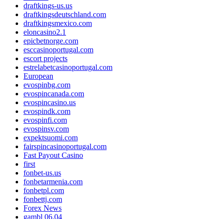
draftkings-us.us
draftkingsdeutschland.com
draftkingsmexico.com
eloncasino2.1
epicbetnorge.com
esccasinoportugal.com
escort projects
estrelabetcasinoportugal.com
European
evospinbg.com
evospincanada.com
evospincasino.us
evospindk.com
evospinfi.com
evospinsv.com
expektsuomi.com
fairspincasinoportugal.com
Fast Payout Casino
first
fonbet-us.us
fonbetarmenia.com
fonbetpl.com
fonbettj.com
Forex News
gambl 06.04