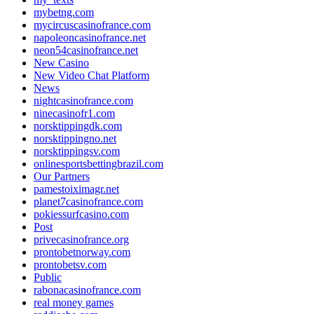
mybetng.com
mycircuscasinofrance.com
napoleoncasinofrance.net
neon54casinofrance.net
New Casino
New Video Chat Platform
News
nightcasinofrance.com
ninecasinofr1.com
norsktippingdk.com
norsktippingno.net
norsktippingsv.com
onlinesportsbettingbrazil.com
Our Partners
pamestoiximagr.net
planet7casinofrance.com
pokiessurfcasino.com
Post
privecasinofrance.org
prontobetnorway.com
prontobetsv.com
Public
rabonacasinofrance.com
real money games