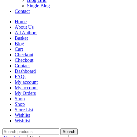
Blog Grid
Single Blog
Contact
Home
About Us
All Authors
Basket
Blog
Cart
Checkout
Checkout
Contact
Dashboard
FAQs
My account
My account
My Orders
Shop
Shop
Store List
Wishlist
Wishlist
Search
Search
for: