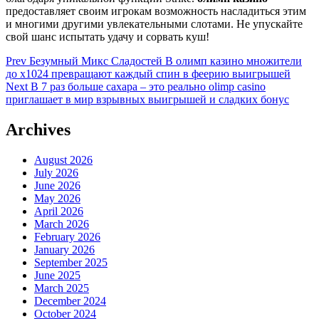
предоставляет своим игрокам возможность насладиться этим
и многими другими увлекательными слотами. Не упускайте
свой шанс испытать удачу и сорвать куш!
Post
Prev
Безумный Микс Сладостей В олимп казино множители
до x1024 превращают каждый спин в феерию выигрышей
navigation
Next
В 7 раз больше сахара – это реально olimp casino
приглашает в мир взрывных выигрышей и сладких бонус
Archives
August 2026
July 2026
June 2026
May 2026
April 2026
March 2026
February 2026
January 2026
September 2025
June 2025
March 2025
December 2024
October 2024