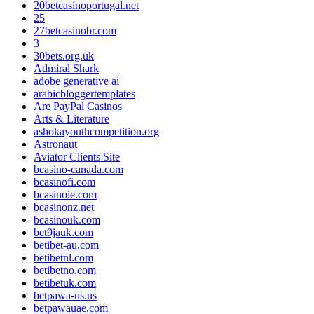
20betcasinoportugal.net
25
27betcasinobr.com
3
30bets.org.uk
Admiral Shark
adobe generative ai
arabicbloggertemplates
Are PayPal Casinos
Arts & Literature
ashokayouthcompetition.org
Astronaut
Aviator Clients Site
bcasino-canada.com
bcasinofi.com
bcasinoie.com
bcasinonz.net
bcasinouk.com
bet9jauk.com
betibet-au.com
betibetnl.com
betibetno.com
betibetuk.com
betpawa-us.us
betpawauae.com