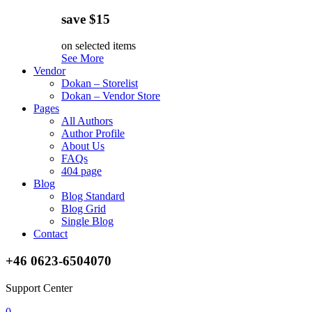
save $15
on selected items
See More
Vendor
Dokan – Storelist
Dokan – Vendor Store
Pages
All Authors
Author Profile
About Us
FAQs
404 page
Blog
Blog Standard
Blog Grid
Single Blog
Contact
+46 0623-6504070
Support Center
0