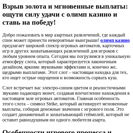
Взрыв золота и мгновенные выплаты:
ощути силу удачи с олимп казино и
ставь на победу!
Добро пожаловать в мир азартных развлечений, где каждый
спин может принести невероятные выигрыши!
олимп казино
предлагает широкий спектр игровых автоматов, карточных
игр и других захватывающих развлечений для игроков с
любым уровнем опыта. Сегодня мы погрузимся в уникальную
атмосферу слота, который характеризуется лаконичным
дизайном, яркими звуковыми эффектами и, конечно же,
щедрыми выплатами. Этот слот – настоящая находка для тех,
кто ищет острые ощущения и возможность сорвать куш.
Слот встречает вас электро-синим цветом и реалистичными
звуками падающих монет, создавая впечатление нахождения в
настоящем зале игровых автоматов. Главная особенность
этого слота – символ Strike, который активирует мгновенные
выплаты, собирая денежные значения с игрового поля. Это
создает динамичный и захватывающий геймплей, который не
оставит равнодушным ни одного любителя азарта.
Особенности игрового процесса и