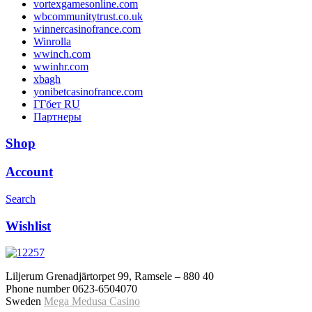
vortexgamesonline.com
wbcommunitytrust.co.uk
winnercasinofrance.com
Winrolla
wwinch.com
wwinhr.com
xbagh
yonibetcasinofrance.com
ГГбет RU
Партнеры
Shop
Account
Search
Wishlist
Liljerum Grenadjärtorpet 99, Ramsele – 880 40
Phone number 0623-6504070
Sweden
Mega Medusa Casino