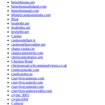
betxethiopia.net
bingobongafinland.com
bingobonganl.com
bitstarzcasinoaustralia.com
Blog
boabetbr.net
boabethu.net
brxbetbr.net
Casino
casinosstellare.it
casinostellareonline.net
chanz-casino.us
chanzcasinoeesti.com
chericasinofrance.org
Chicken Road
chickenroad.wbcommunitytrust.co.uk
conticazinouk.com
crashcasino.us
crazyfoxcasinoau.com
crazyfoxcasinofr.com
crazyfoxcasinonl.com
crazyfoxcasinosweden.com
crypto 3003
crypto1004
Cultural