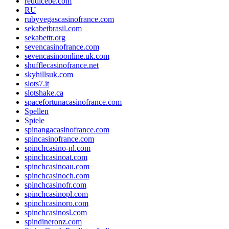
reddicebe.com
RU
rubyvegascasinofrance.com
sekabetbrasil.com
sekabettr.org
sevencasinofrance.com
sevencasinoonline.uk.com
shufflecasinofrance.net
skyhillsuk.com
slots7.it
slotshake.ca
spacefortunacasinofrance.com
Spellen
Spiele
spinangacasinofrance.com
spincasinofrance.com
spinchcasino-nl.com
spinchcasinoat.com
spinchcasinoau.com
spinchcasinoch.com
spinchcasinofr.com
spinchcasinopl.com
spinchcasinoro.com
spinchcasinosl.com
spindineronz.com