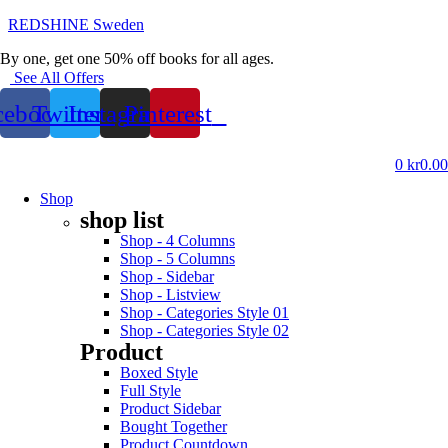
REDSHINE Sweden
By one, get one 50% off books for all ages.
See All Offers
cebook
Twitter
Instagram
Pinterest
0
kr
0.00
Shop
shop list
Shop - 4 Columns
Shop - 5 Columns
Shop - Sidebar
Shop - Listview
Shop - Categories Style 01
Shop - Categories Style 02
Product
Boxed Style
Full Style
Product Sidebar
Bought Together
Product Countdown