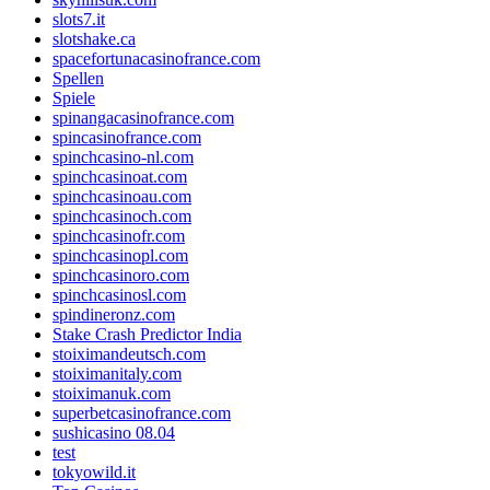
slots7.it
slotshake.ca
spacefortunacasinofrance.com
Spellen
Spiele
spinangacasinofrance.com
spincasinofrance.com
spinchcasino-nl.com
spinchcasinoat.com
spinchcasinoau.com
spinchcasinoch.com
spinchcasinofr.com
spinchcasinopl.com
spinchcasinoro.com
spinchcasinosl.com
spindineronz.com
Stake Crash Predictor India
stoiximandeutsch.com
stoiximanitaly.com
stoiximanuk.com
superbetcasinofrance.com
sushicasino 08.04
test
tokyowild.it