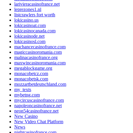
larivieracasinofrance.net
leprezones1.nl
listcrawlers fort worth
lokicasino.us
lokicasinoat.com
lokicasinocanada.com
lokicasinode.net
lokicasinosl.com
machancecasinofrance.com
magiccasinoromania.com
malinacasinofrance.org
maxwincasinoromania.com
megablockgame.org
monacobetcz.com
monacobetsk.com
mozzartbetdeutschland.com
my_texts
mybetng.com
mycircuscasinofrance.com
napoleoncasinofrance.net
neon54casinofrance.net
New Casino
New Video Chat Platform
News
nightcasinofrance.com