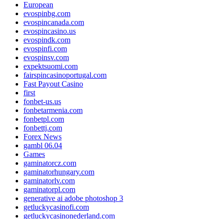
European
evospinbg.com
evospincanada.com
evospincasino.us
evospindk.com
evospinfi.com
evospinsv.com
expektsuomi.com
fairspincasinoportugal.com
Fast Payout Casino
first
fonbet-us.us
fonbetarmenia.com
fonbetpl.com
fonbettj.com
Forex News
gambl 06.04
Games
gaminatorcz.com
gaminatorhungary.com
gaminatorlv.com
gaminatorpl.com
generative ai adobe photoshop 3
getluckycasinofi.com
getluckycasinonederland.com