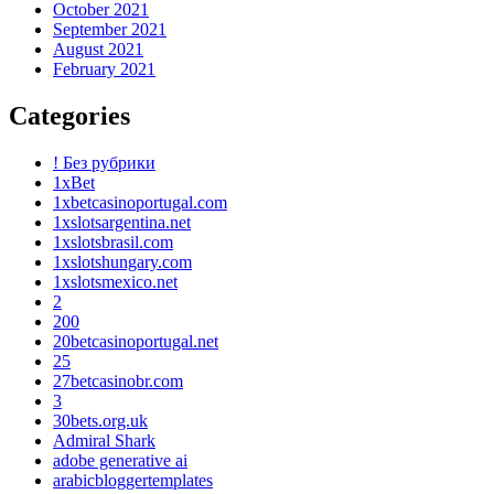
October 2021
September 2021
August 2021
February 2021
Categories
! Без рубрики
1xBet
1xbetcasinoportugal.com
1xslotsargentina.net
1xslotsbrasil.com
1xslotshungary.com
1xslotsmexico.net
2
200
20betcasinoportugal.net
25
27betcasinobr.com
3
30bets.org.uk
Admiral Shark
adobe generative ai
arabicbloggertemplates