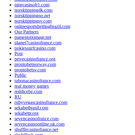
ninecasinofr1.com
norsktippingdk.com
norsktippingno.net
norsktippingsv.com
onlinesportsbettingbrazil.com
Our Partners
pamestoiximagr.net
planet7casinofrance.com
pokiessurfcasino.com
Post
privecasinofrance.org
prontobetnorway.com
prontobetsv.com
Public
rabonacasinofrance.com
real money games
reddicebe.com
RU
rubyvegascasinofrance.com
sekabetbrasil.com
sekabettr.org
sevencasinofrance.com
sevencasinoonline.uk.com
shufflecasinofrance.net
skyhillsuk.com