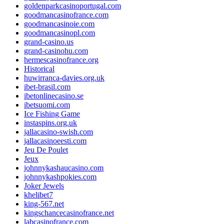
goldenparkcasinoportugal.com
goodmancasinofrance.com
goodmancasinoie.com
goodmancasinopl.com
grand-casino.us
grand-casinohu.com
hermescasinofrance.org
Historical
huwirranca-davies.org.uk
ibet-brasil.com
ibetonlinecasino.se
ibetsuomi.com
Ice Fishing Game
instaspins.org.uk
jallacasino-swish.com
jallacasinoeesti.com
Jeu De Poulet
Jeux
johnnykashaucasino.com
johnnykashpokies.com
Joker Jewels
khelibet7
king-567.net
kingschancecasinofrance.net
labcasinofrance.com