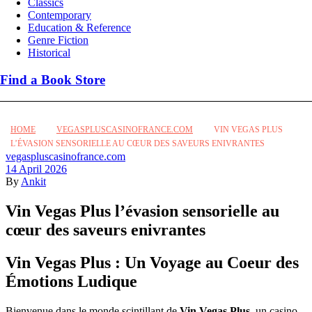
Classics
Contemporary
Education & Reference
Genre Fiction
Historical
Find a Book Store
HOME
VEGASPLUSCASINOFRANCE.COM
VIN VEGAS PLUS
L’ÉVASION SENSORIELLE AU CŒUR DES SAVEURS ENIVRANTES
Categories
vegaspluscasinofrance.com
14 April 2026
By
Ankit
Vin Vegas Plus l’évasion sensorielle au
cœur des saveurs enivrantes
Vin Vegas Plus : Un Voyage au Coeur des
Émotions Ludique
Bienvenue dans le monde scintillant de
Vin Vegas Plus
, un casino