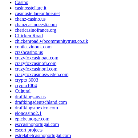
Casino
casinosstellare.it
casinostellareonline.net
chanz-casino.us
chanzcasinoeesti.com
chericasinofrance.org
Chicken Road
chickenroad.wbcommunitytrust.co.uk
conticazinouk.com
crashcasino.us
crazyfoxcasinoau.com
crazyfoxcasinofr.com
crazyfoxcasinonl.com
crazyfoxcasinosweden.com
crypto 3003
crypto1004
Cultural
draftkings-us.us
draftkingsdeutschland.com
draftkingsmexico.com
eloncasino2.1
epicbetnorge.com
esccasinoportugal.com
escort projects
estrelabetcasinoportugal.com