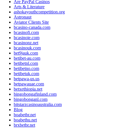
Are PayPal Casinos
Arts & Literature
ashokayouthcompetition.org
Astronaut
Aviator Clients Site
bcasino-canada.com
bcasinofi.com
bcasinoie.com
bcasinonz.net
bcasinouk.com
bet9jauk.com
betibet-au.com
betibetnl.com
betibetno.com
betibetuk.com
betpawa-us.us
betpawauae.com
betxethiopia.net
bingobongafinland.com
bingobonganl.com
bitstarzcasinoaustralia.com
Blog
boabetbr.net
boabethu.net
brxbetbr.net