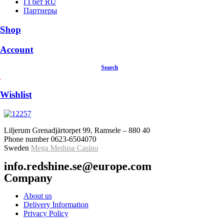
ГГбет RU
Партнеры
Shop
Account
Search
Wishlist
Liljerum Grenadjärtorpet 99, Ramsele – 880 40
Phone number 0623-6504070
Sweden
Mega Medusa Casino
info.redshine.se@europe.com
Company
About us
Delivery Information
Privacy Policy