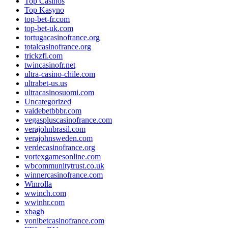
Top Casinos
Top Kasyno
top-bet-fr.com
top-bet-uk.com
tortugacasinofrance.org
totalcasinofrance.org
trickzfi.com
twincasinofr.net
ultra-casino-chile.com
ultrabet-us.us
ultracasinosuomi.com
Uncategorized
vaidebetbbbr.com
vegaspluscasinofrance.com
verajohnbrasil.com
verajohnsweden.com
verdecasinofrance.org
vortexgamesonline.com
wbcommunitytrust.co.uk
winnercasinofrance.com
Winrolla
wwinch.com
wwinhr.com
xbagh
yonibetcasinofrance.com