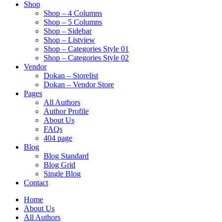
Shop
Shop – 4 Columns
Shop – 5 Columns
Shop – Sidebar
Shop – Listview
Shop – Categories Style 01
Shop – Categories Style 02
Vendor
Dokan – Storelist
Dokan – Vendor Store
Pages
All Authors
Author Profile
About Us
FAQs
404 page
Blog
Blog Standard
Blog Grid
Single Blog
Contact
Home
About Us
All Authors