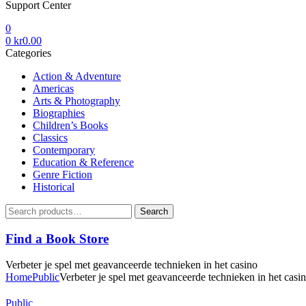
Support Center
0
0
kr
0.00
Categories
Action & Adventure
Americas
Arts & Photography
Biographies
Children’s Books
Classics
Contemporary
Education & Reference
Genre Fiction
Historical
Search
Search
for:
Find a Book Store
Verbeter je spel met geavanceerde technieken in het casino
Home
Public
Verbeter je spel met geavanceerde technieken in het casi
Categories
Public