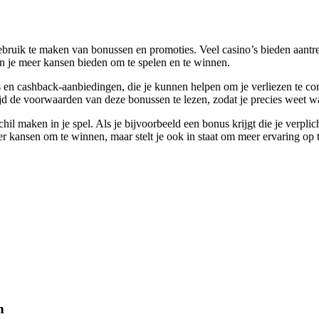
r gebruik te maken van bonussen en promoties. Veel casino’s bieden aan
en je meer kansen bieden om te spelen en te winnen.
’s en cashback-aanbiedingen, die je kunnen helpen om je verliezen te c
ltijd de voorwaarden van deze bonussen te lezen, zodat je precies weet w
l maken in je spel. Als je bijvoorbeeld een bonus krijgt die je verplich
eer kansen om te winnen, maar stelt je ook in staat om meer ervaring op 
n