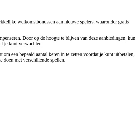
trekkelijke welkomstbonussen aan nieuwe spelers, waaronder gratis
ompenseren. Door op de hoogte te blijven van deze aanbiedingen, kun
at je kunt verwachten.
t om een bepaald aantal keren in te zetten voordat je kunt uitbetalen,
te doen met verschillende spellen.