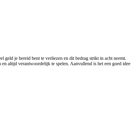
 geld je bereid bent te verliezen en dit bedrag strikt in acht neemt.
n en altijd verantwoordelijk te spelen. Aanvullend is het een goed idee