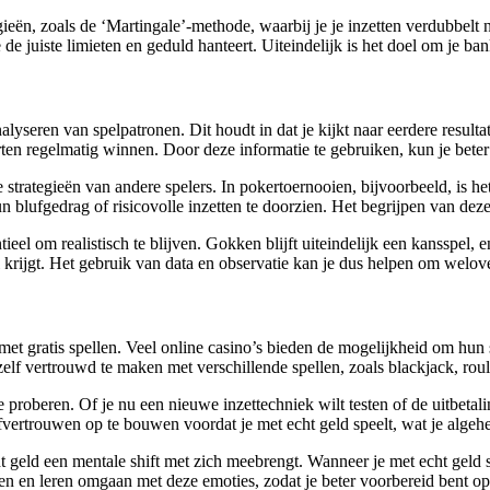
ieën, zoals de ‘Martingale’-methode, waarbij je je inzetten verdubbelt 
de juiste limieten en geduld hanteert. Uiteindelijk is het doel om je bank
lyseren van spelpatronen. Dit houdt in dat je kijkt naar eerdere resultate
ten regelmatig winnen. Door deze informatie te gebruiken, kun je beter 
strategieën van andere spelers. In pokertoernooien, bijvoorbeeld, is het 
hun blufgedrag of risicovolle inzetten te doorzien. Het begrijpen van de
ieel om realistisch te blijven. Gokken blijft uiteindelijk een kansspel, 
l krijgt. Het gebruik van data en observatie kan je dus helpen om welo
 met gratis spellen. Veel online casino’s bieden de mogelijkheid om hun s
elf vertrouwd te maken met verschillende spellen, zoals blackjack, roule
e proberen. Of je nu een nieuwe inzettechniek wilt testen of de uitbetali
vertrouwen op te bouwen voordat je met echt geld speelt, wat je algehe
t geld een mentale shift met zich meebrengt. Wanneer je met echt geld 
ggen en leren omgaan met deze emoties, zodat je beter voorbereid bent op