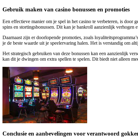
Gebruik maken van casino bonussen en promoties
Een effectieve manier om je spel in het casino te verbeteren, is doo
spins en stortingsbonussen. Dit kan je bankroll aanzienlijk verhogen 
Daarnaast zijn er doorlopende promoties, zoals loyaliteitsprogramma
je de beste waarde uit je speelervaring halen. Het is verstandig om a
Het strategisch gebruiken van deze bonussen kan een aanzienlijk verschi
kan dit je dwingen om extra spellen te spelen. Dit biedt niet alleen m
Conclusie en aanbevelingen voor verantwoord gokke