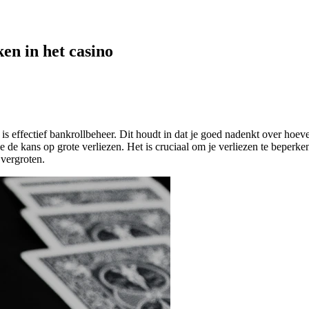
en in het casino
 effectief bankrollbeheer. Dit houdt in dat je goed nadenkt over hoeveel
e de kans op grote verliezen. Het is cruciaal om je verliezen te beperke
vergroten.