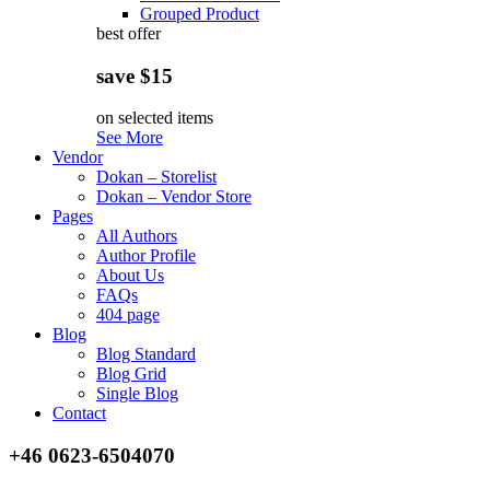
Grouped Product
best offer
save $15
on selected items
See More
Vendor
Dokan – Storelist
Dokan – Vendor Store
Pages
All Authors
Author Profile
About Us
FAQs
404 page
Blog
Blog Standard
Blog Grid
Single Blog
Contact
+46 0623-6504070