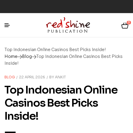
0
Top Indonesian Online Casinos Best Picks Inside!
Home
Blog
Top Indonesian Online Casinos Best Picks
Inside!
BLOG
22 APRIL 2026
BY
ANKIT
Top Indonesian Online
Casinos Best Picks
Inside!