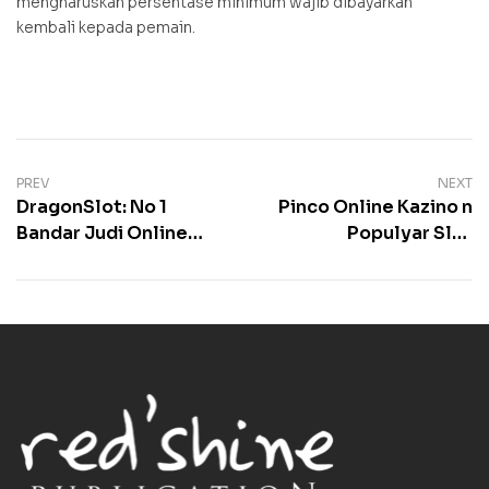
mengharuskan persentase minimum wajib dibayarkan
kembali kepada pemain.
PREV
NEXT
DragonSlot: No 1
Pinco Online Kazino n
Bandar Judi Online
Populyar Slot
Terlengkap dan
Oyunlar.182
Terpopuler