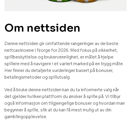
Om nettsiden
Denne nettsiden gir omfattende rangeringer av de beste
nettcasinoene i Norge for 2026. Med fokus på sikkerhet,
spillbeskyttelse og brukervennlighet, er målet å hjelpe
spillere med å navigere i et variert marked på en trygg måte.
Her finner du detaljerte vurderinger basert på bonuser,
betalingsmetoder og spillutvalg.
Ved å bruke denne nettsiden kan du ta informerte valg når
det gjelder hvilken plattform du ønsker å spille på. Vi tilbyr
også informasjon om tilgjengelige bonuser og hvordan man
begynner å spille, slik at du kan få mest mulig ut av din
gamblingopplevelse.