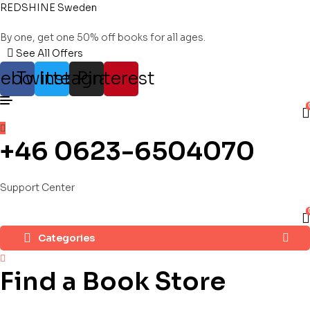
REDSHINE Sweden
By one, get one 50% off books for all ages.
See All Offers
cebook
Twitter
Instagram
Pinterest
+46 0623-6504070
Support Center
Categories
Find a Book Store