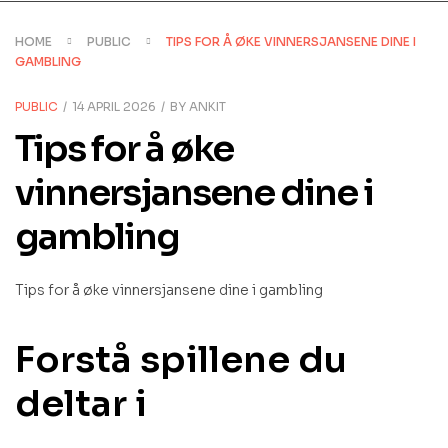
HOME
PUBLIC
TIPS FOR Å ØKE VINNERSJANSENE DINE I
GAMBLING
CATEGORIES
PUBLIC
14 APRIL 2026
BY
ANKIT
Tips for å øke
vinnersjansene dine i
gambling
Tips for å øke vinnersjansene dine i gambling
Forstå spillene du
deltar i