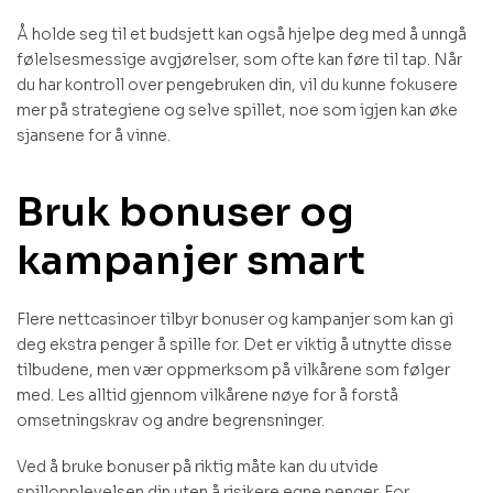
Å holde seg til et budsjett kan også hjelpe deg med å unngå
følelsesmessige avgjørelser, som ofte kan føre til tap. Når
du har kontroll over pengebruken din, vil du kunne fokusere
mer på strategiene og selve spillet, noe som igjen kan øke
sjansene for å vinne.
Bruk bonuser og
kampanjer smart
Flere nettcasinoer tilbyr bonuser og kampanjer som kan gi
deg ekstra penger å spille for. Det er viktig å utnytte disse
tilbudene, men vær oppmerksom på vilkårene som følger
med. Les alltid gjennom vilkårene nøye for å forstå
omsetningskrav og andre begrensninger.
Ved å bruke bonuser på riktig måte kan du utvide
spillopplevelsen din uten å risikere egne penger. For