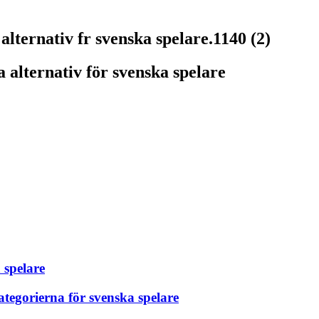
lternativ fr svenska spelare.1140 (2)
 alternativ för svenska spelare
 spelare
ategorierna för svenska spelare