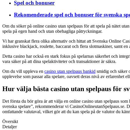
Spel och bonuser
Rekomenderade spel och bonuser för svenska spe
Om du söker på online casino utan spelpaus för att spela på nätet ut
spela på egen hand och utan obehagliga påtryckningar.
Vi har granskat flera olika alternativ och hittat att Svenska Online C
inklusive blackjack, roulette, baccarat och flera slotmaskiner, samt en
Detta casino har också en stark fokus på spelarnas säkerhet och integr
vara säker på att dina spelaktiviteter och transaktioner är säkra.
Om du vill uppleva en
casino utan spelpaus bankid
smidig och säker o
upplevelse som passar alla spelare, oavsett deras nivå av erfarenhet ell
Hur välja bästa casino utan spelpaus för s
Det första du bör göra är att välja en online casino utan spelpaus so
svenska spelare”, rekommenderar vi CasinoOnlineutanSpelpaus.se. Dett
omfattande valutaval, vilket gör att du kan spela på de valutor du känn
Översikt
Detaljer