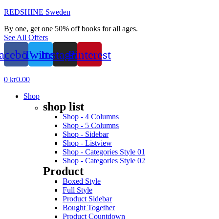
REDSHINE Sweden
By one, get one 50% off books for all ages.
See All Offers
acebook
Twitter
Instagram
Pinterest
Menu
0
kr
0.00
Shop
shop list
Shop - 4 Columns
Shop - 5 Columns
Shop - Sidebar
Shop - Listview
Shop - Categories Style 01
Shop - Categories Style 02
Product
Boxed Style
Full Style
Product Sidebar
Bought Together
Product Countdown