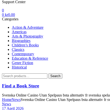
Support Center
0
0
kr
0.00
Categories
Action & Adventure
Americas
Arts & Photography
Biographies
Children’s Books
Classics
Contemporary
Education & Reference
Genre Fiction
Historical
Search
Search
for:
Find a Book Store
Svenska Online Casino Utan Spelpaus bsta alternativ fr svenska spela
Home
News
Svenska Online Casino Utan Spelpaus bsta alternativ fr s
Categories
News
17 April 2026