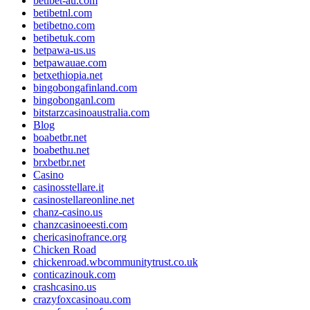
betibet-au.com
betibetnl.com
betibetno.com
betibetuk.com
betpawa-us.us
betpawauae.com
betxethiopia.net
bingobongafinland.com
bingobonganl.com
bitstarzcasinoaustralia.com
Blog
boabetbr.net
boabethu.net
brxbetbr.net
Casino
casinosstellare.it
casinostellareonline.net
chanz-casino.us
chanzcasinoeesti.com
chericasinofrance.org
Chicken Road
chickenroad.wbcommunitytrust.co.uk
conticazinouk.com
crashcasino.us
crazyfoxcasinoau.com