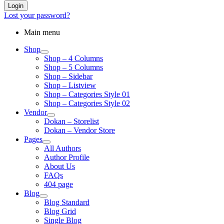
Login
Lost your password?
Main menu
Shop
Shop – 4 Columns
Shop – 5 Columns
Shop – Sidebar
Shop – Listview
Shop – Categories Style 01
Shop – Categories Style 02
Vendor
Dokan – Storelist
Dokan – Vendor Store
Pages
All Authors
Author Profile
About Us
FAQs
404 page
Blog
Blog Standard
Blog Grid
Single Blog