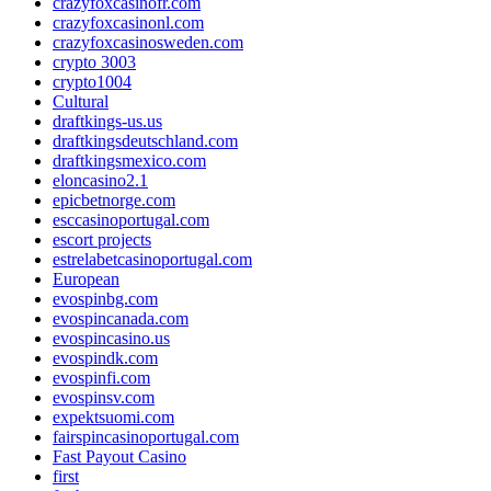
crazyfoxcasinofr.com
crazyfoxcasinonl.com
crazyfoxcasinosweden.com
crypto 3003
crypto1004
Cultural
draftkings-us.us
draftkingsdeutschland.com
draftkingsmexico.com
eloncasino2.1
epicbetnorge.com
esccasinoportugal.com
escort projects
estrelabetcasinoportugal.com
European
evospinbg.com
evospincanada.com
evospincasino.us
evospindk.com
evospinfi.com
evospinsv.com
expektsuomi.com
fairspincasinoportugal.com
Fast Payout Casino
first