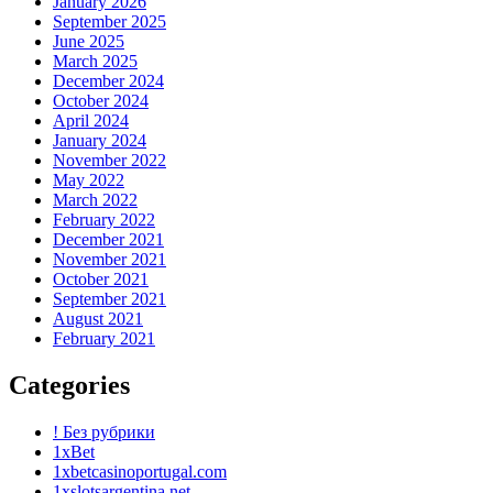
January 2026
September 2025
June 2025
March 2025
December 2024
October 2024
April 2024
January 2024
November 2022
May 2022
March 2022
February 2022
December 2021
November 2021
October 2021
September 2021
August 2021
February 2021
Categories
! Без рубрики
1xBet
1xbetcasinoportugal.com
1xslotsargentina.net