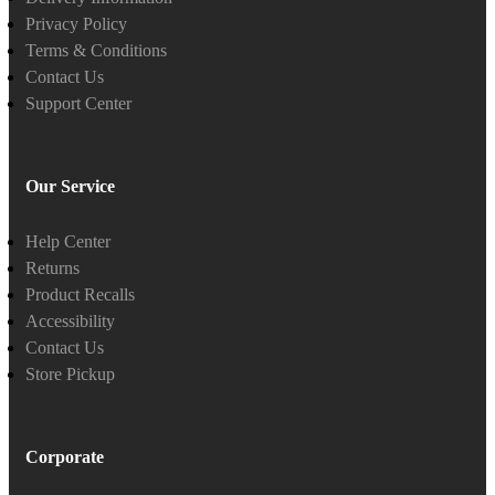
Privacy Policy
Terms & Conditions
Contact Us
Support Center
Our Service
Help Center
Returns
Product Recalls
Accessibility
Contact Us
Store Pickup
Corporate