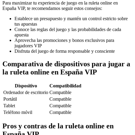
Para maximizar tu experiencia de juego en la ruleta online en
España VIP, te recomendamos seguir estos consejos:
Establece un presupuesto y mantén un control estricto sobre
tus apuestas
Conoce las reglas del juego y las probabilidades de cada
apuesta
Aprovecha las promociones y bonos exclusivos para
jugadores VIP
Disfruta del juego de forma responsable y consciente
Comparativa de dispositivos para jugar a
la ruleta online en España VIP
Dispositivo
Compatibilidad
Ordenador de escritorio
Compatible
Portátil
Compatible
Tablet
Compatible
Teléfono móvil
Compatible
Pros y contras de la ruleta online en
España VIP