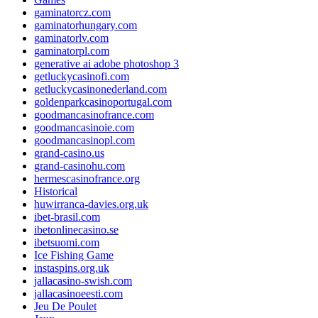
gaminatorcz.com
gaminatorhungary.com
gaminatorlv.com
gaminatorpl.com
generative ai adobe photoshop 3
getluckycasinofi.com
getluckycasinonederland.com
goldenparkcasinoportugal.com
goodmancasinofrance.com
goodmancasinoie.com
goodmancasinopl.com
grand-casino.us
grand-casinohu.com
hermescasinofrance.org
Historical
huwirranca-davies.org.uk
ibet-brasil.com
ibetonlinecasino.se
ibetsuomi.com
Ice Fishing Game
instaspins.org.uk
jallacasino-swish.com
jallacasinoeesti.com
Jeu De Poulet