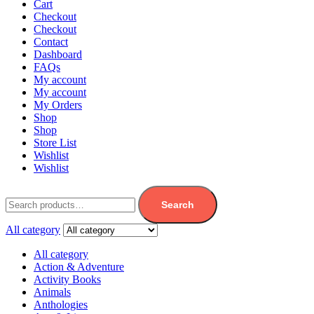
Cart
Checkout
Checkout
Contact
Dashboard
FAQs
My account
My account
My Orders
Shop
Shop
Store List
Wishlist
Wishlist
Search
All category
All category
Action & Adventure
Activity Books
Animals
Anthologies