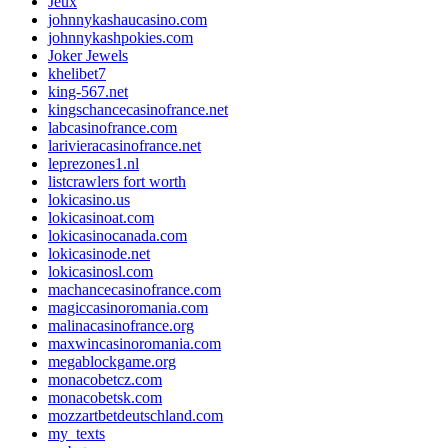
Jeux
johnnykashaucasino.com
johnnykashpokies.com
Joker Jewels
khelibet7
king-567.net
kingschancecasinofrance.net
labcasinofrance.com
larivieracasinofrance.net
leprezones1.nl
listcrawlers fort worth
lokicasino.us
lokicasinoat.com
lokicasinocanada.com
lokicasinode.net
lokicasinosl.com
machancecasinofrance.com
magiccasinoromania.com
malinacasinofrance.org
maxwincasinoromania.com
megablockgame.org
monacobetcz.com
monacobetsk.com
mozzartbetdeutschland.com
my_texts