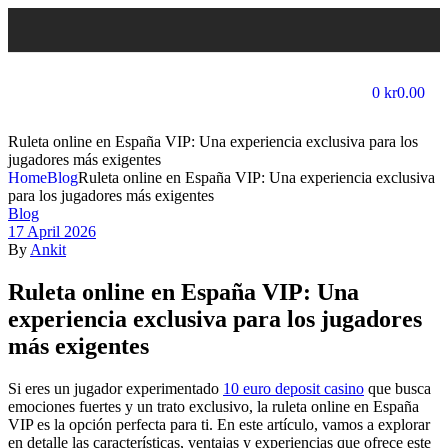
0
kr
0.00
Ruleta online en España VIP: Una experiencia exclusiva para los
jugadores más exigentes
Home
Blog
Ruleta online en España VIP: Una experiencia exclusiva
para los jugadores más exigentes
Blog
17 April 2026
By
Ankit
Ruleta online en España VIP: Una
experiencia exclusiva para los jugadores
más exigentes
Si eres un jugador experimentado
10 euro deposit casino
que busca
emociones fuertes y un trato exclusivo, la ruleta online en España
VIP es la opción perfecta para ti. En este artículo, vamos a explorar
en detalle las características, ventajas y experiencias que ofrece este