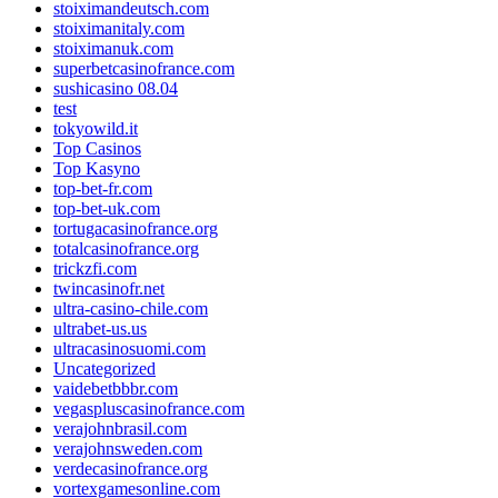
stoiximandeutsch.com
stoiximanitaly.com
stoiximanuk.com
superbetcasinofrance.com
sushicasino 08.04
test
tokyowild.it
Top Casinos
Top Kasyno
top-bet-fr.com
top-bet-uk.com
tortugacasinofrance.org
totalcasinofrance.org
trickzfi.com
twincasinofr.net
ultra-casino-chile.com
ultrabet-us.us
ultracasinosuomi.com
Uncategorized
vaidebetbbbr.com
vegaspluscasinofrance.com
verajohnbrasil.com
verajohnsweden.com
verdecasinofrance.org
vortexgamesonline.com