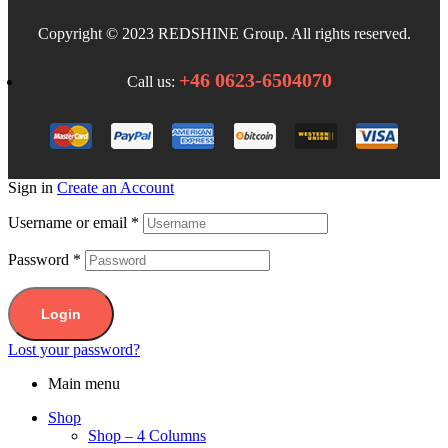
Copyright © 2023 REDSHINE Group. All rights reserved.
+46 0623-6504070
Call us:
Sign in
Create an Account
Username or email
*
Password
*
Login
Lost your password?
Main menu
Shop
Shop – 4 Columns