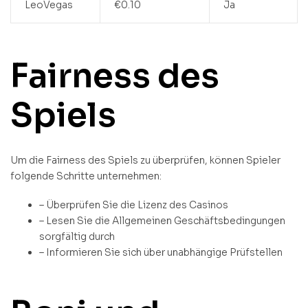
LeoVegas
€0.10
Ja
Fairness des
Spiels
Um die Fairness des Spiels zu überprüfen, können Spieler
folgende Schritte unternehmen:
– Überprüfen Sie die Lizenz des Casinos
– Lesen Sie die Allgemeinen Geschäftsbedingungen
sorgfältig durch
– Informieren Sie sich über unabhängige Prüfstellen