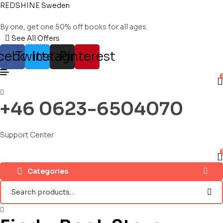
REDSHINE Sweden
By one, get one 50% off books for all ages.
See All Offers
cebook
Twitter
Instagram
Pinterest
+46 0623-6504070
Support Center
Categories
Search
for: