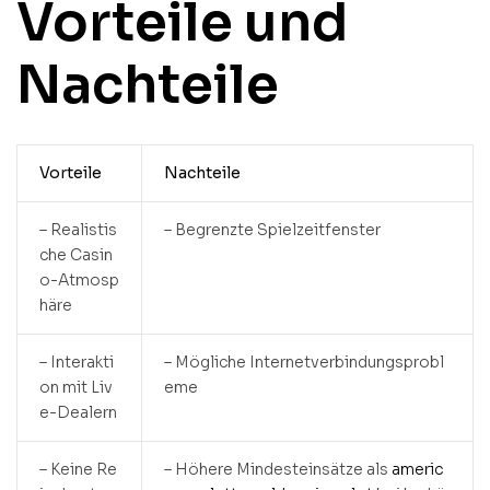
Vorteile und
Nachteile
Vorteile
Nachteile
– Realistis
– Begrenzte Spielzeitfenster
che Casin
o-Atmosp
häre
– Interakti
– Mögliche Internetverbindungsprobl
on mit Liv
eme
e-Dealern
– Keine Re
– Höhere Mindesteinsätze als
americ