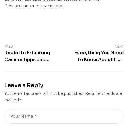
Gewinnchancen zu maximieren.
Post
PREV
NEXT
Roulette Erfahrung
Everything You Need
navigation
Casino: Tipps und
to Know About Live
Tricks für ein
Roulette Canada 24/7
erfolgreiches Spiel
Tables
Leave a Reply
Your email address will not be published.
Required fields are
marked
*