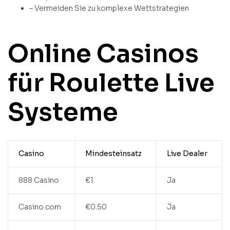
– Vermeiden Sie zu komplexe Wettstrategien
Online Casinos
für Roulette Live
Systeme
Casino
Mindesteinsatz
Live Dealer
888 Casino
€1
Ja
Casino.com
€0.50
Ja