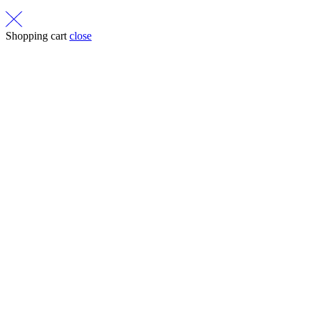
Shopping cart
close