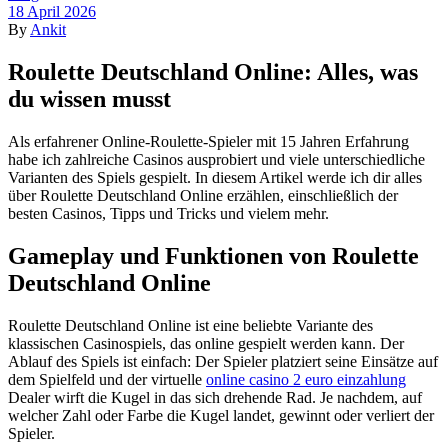
18 April 2026
By
Ankit
Roulette Deutschland Online: Alles, was
du wissen musst
Als erfahrener Online-Roulette-Spieler mit 15 Jahren Erfahrung
habe ich zahlreiche Casinos ausprobiert und viele unterschiedliche
Varianten des Spiels gespielt. In diesem Artikel werde ich dir alles
über Roulette Deutschland Online erzählen, einschließlich der
besten Casinos, Tipps und Tricks und vielem mehr.
Gameplay und Funktionen von Roulette
Deutschland Online
Roulette Deutschland Online ist eine beliebte Variante des
klassischen Casinospiels, das online gespielt werden kann. Der
Ablauf des Spiels ist einfach: Der Spieler platziert seine Einsätze auf
dem Spielfeld und der virtuelle
online casino 2 euro einzahlung
Dealer wirft die Kugel in das sich drehende Rad. Je nachdem, auf
welcher Zahl oder Farbe die Kugel landet, gewinnt oder verliert der
Spieler.