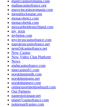
magiccasinoromania.com
malinacasinofrance.org
maxwincasinoromania.com
megablockgame.org
monacobetcz.com
monacobetsk.com
mozzartbetdeutschland.com
my_texts
mybetng.com
mycircuscasinofrance.com
napoleoncasinofrance.net
neon54casinofrance.net
New Casino
New Video Chat Platform
News
nightcasinofrance.com
ninecasinofr1.com
norsktippingdk.com
norsktippingno.net
norsktippingsv.com
onlinesportsbettingbrazil.com
Our Partners
pamestoiximagr.net
planet7casinofrance.com
pokiessurfcasino.com