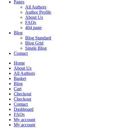
Pages
All Authors
Author Profile
About Us
FAQs
404 page
Blog
Blog Standard
Blog Grid
Single Blog
Contact
Home
About Us
All Authors
Basket
Blog
Cart
Checkout
Checkout
Contact
Dashboard
FAQs
My account
My account