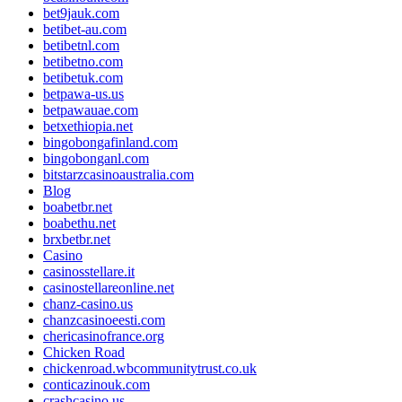
bet9jauk.com
betibet-au.com
betibetnl.com
betibetno.com
betibetuk.com
betpawa-us.us
betpawauae.com
betxethiopia.net
bingobongafinland.com
bingobonganl.com
bitstarzcasinoaustralia.com
Blog
boabetbr.net
boabethu.net
brxbetbr.net
Casino
casinosstellare.it
casinostellareonline.net
chanz-casino.us
chanzcasinoeesti.com
chericasinofrance.org
Chicken Road
chickenroad.wbcommunitytrust.co.uk
conticazinouk.com
crashcasino.us