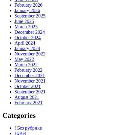
February 2026
January 2026
September 2025
June 2025
March 2025
December 2024
October 2024
April 2024
January 2024
November 2022
May 2022
March 2022
February 2022
December 2021
November 2021
October 2021
September 2021
August 2021
February 2021
Categories
! Без рубрики
1xBet