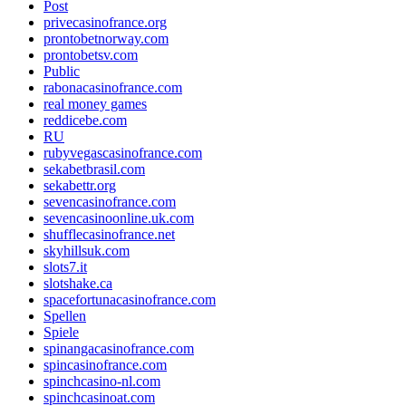
Post
privecasinofrance.org
prontobetnorway.com
prontobetsv.com
Public
rabonacasinofrance.com
real money games
reddicebe.com
RU
rubyvegascasinofrance.com
sekabetbrasil.com
sekabettr.org
sevencasinofrance.com
sevencasinoonline.uk.com
shufflecasinofrance.net
skyhillsuk.com
slots7.it
slotshake.ca
spacefortunacasinofrance.com
Spellen
Spiele
spinangacasinofrance.com
spincasinofrance.com
spinchcasino-nl.com
spinchcasinoat.com