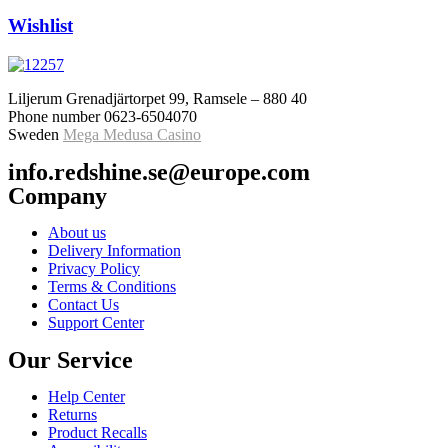
Wishlist
Liljerum Grenadjärtorpet 99, Ramsele – 880 40
Phone number 0623-6504070
Sweden
Mega Medusa Casino
info.redshine.se@europe.com
Company
About us
Delivery Information
Privacy Policy
Terms & Conditions
Contact Us
Support Center
Our Service
Help Center
Returns
Product Recalls