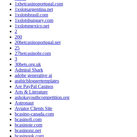
1xbetcasinoportugal.com
1xslotsargentina.net
1xslotsbrasil.com
1xslotshungary.com
1xslotsmexico.net
2
200
20betcasinoportugal.net
25
27betcasinobr.com
3
30bets.org.uk
Admiral Shark
adobe generative ai
arabicbloggertemplates
Are PayPal Casinos
Arts & Literature
ashokayouthcompetition.org
Astronaut
Aviator Clients Site
bcasino-canada.com
bcasinofi.com
bcasinoie.com
bcasinonz.net
bcasinouk.com