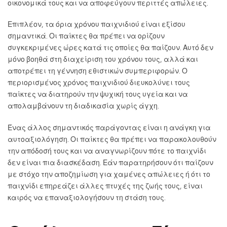
οικονομικά τους και να αποφεύγουν περιττές απώλειες.
Επιπλέον, τα όρια χρόνου παιχνιδιού είναι εξίσου
σημαντικά. Οι παίκτες θα πρέπει να ορίζουν
συγκεκριμένες ώρες κατά τις οποίες θα παίζουν. Αυτό δεν
μόνο βοηθά στη διαχείριση του χρόνου τους, αλλά και
αποτρέπει τη γέννηση εθιστικών συμπεριφορών. Ο
περιορισμένος χρόνος παιχνιδιού διευκολύνει τους
παίκτες να διατηρούν την ψυχική τους υγεία και να
απολαμβάνουν τη διαδικασία χωρίς άγχη.
Ένας άλλος σημαντικός παράγοντας είναι η ανάγκη για
αυτοαξιολόγηση. Οι παίκτες θα πρέπει να παρακολουθούν
την απόδοσή τους και να αναγνωρίζουν πότε το παιχνίδι
δεν είναι πια διασκέδαση. Εάν παρατηρήσουν ότι παίζουν
με στόχο την αποζημίωση για χαμένες απώλειες ή ότι το
παιχνίδι επηρεάζει άλλες πτυχές της ζωής τους, είναι
καιρός να επαναξιολογήσουν τη στάση τους.