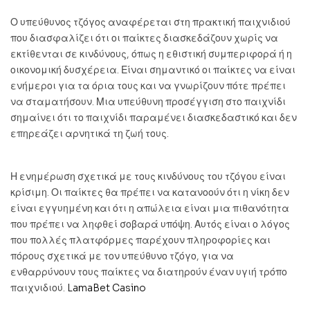
Ο υπεύθυνος τζόγος αναφέρεται στη πρακτική παιχνιδιού
που διασφαλίζει ότι οι παίκτες διασκεδάζουν χωρίς να
εκτίθενται σε κινδύνους, όπως η εθιστική συμπεριφορά ή η
οικονομική δυσχέρεια. Είναι σημαντικό οι παίκτες να είναι
ενήμεροι για τα όρια τους και να γνωρίζουν πότε πρέπει
να σταματήσουν. Μια υπεύθυνη προσέγγιση στο παιχνίδι
σημαίνει ότι το παιχνίδι παραμένει διασκεδαστικό και δεν
επηρεάζει αρνητικά τη ζωή τους.
Η ενημέρωση σχετικά με τους κινδύνους του τζόγου είναι
κρίσιμη. Οι παίκτες θα πρέπει να κατανοούν ότι η νίκη δεν
είναι εγγυημένη και ότι η απώλεια είναι μια πιθανότητα
που πρέπει να ληφθεί σοβαρά υπόψη. Αυτός είναι ο λόγος
που πολλές πλατφόρμες παρέχουν πληροφορίες και
πόρους σχετικά με τον υπεύθυνο τζόγο, για να
ενθαρρύνουν τους παίκτες να διατηρούν έναν υγιή τρόπο
παιχνιδιού.
LamaBet Casino