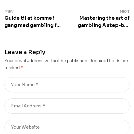
Post
PREV
NEXT
Guide til at komme i
Mastering the art of
navigation
gang med gambling for
gambling A step-by-
nybegyndere
step guide to success
Leave a Reply
Your email address will not be published.
Required fields are
marked
*