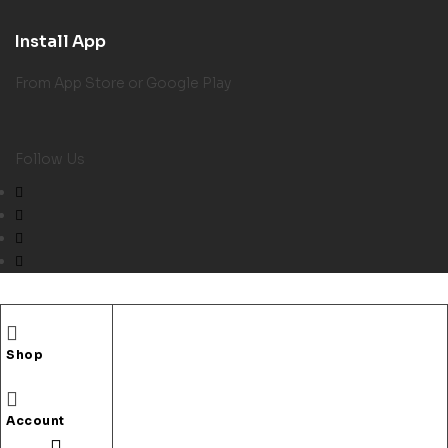
Install App
From App Store or Google Play
Follow Us
Shop
Copyright © 2023 REDSHINE Group. All rights reserved.
+46 0623-6504070
Call us:
Account