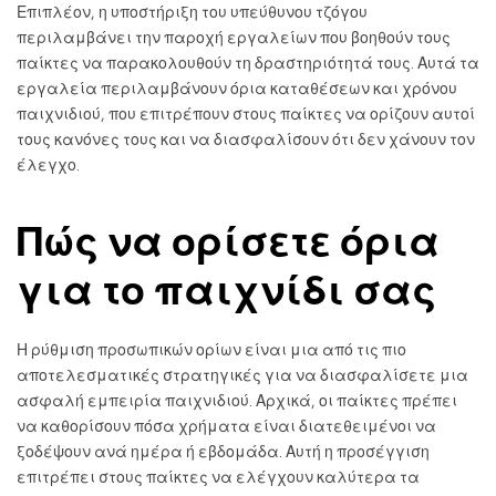
Επιπλέον, η υποστήριξη του υπεύθυνου τζόγου
περιλαμβάνει την παροχή εργαλείων που βοηθούν τους
παίκτες να παρακολουθούν τη δραστηριότητά τους. Αυτά τα
εργαλεία περιλαμβάνουν όρια καταθέσεων και χρόνου
παιχνιδιού, που επιτρέπουν στους παίκτες να ορίζουν αυτοί
τους κανόνες τους και να διασφαλίσουν ότι δεν χάνουν τον
έλεγχο.
Πώς να ορίσετε όρια
για το παιχνίδι σας
Η ρύθμιση προσωπικών ορίων είναι μια από τις πιο
αποτελεσματικές στρατηγικές για να διασφαλίσετε μια
ασφαλή εμπειρία παιχνιδιού. Αρχικά, οι παίκτες πρέπει
να καθορίσουν πόσα χρήματα είναι διατεθειμένοι να
ξοδέψουν ανά ημέρα ή εβδομάδα. Αυτή η προσέγγιση
επιτρέπει στους παίκτες να ελέγχουν καλύτερα τα