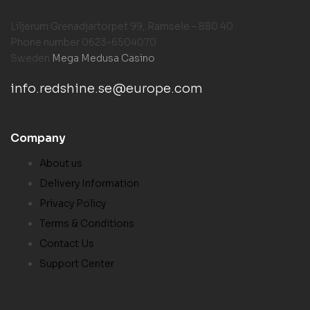
Liljerum Grenadjärtorpet 99, Ramsele – 880 40
Phone number 0623-6504070
Sweden
Mega Medusa Casino
info.redshine.se@europe.com
Company
About us
Delivery Information
Privacy Policy
Terms & Conditions
Contact Us
Support Center