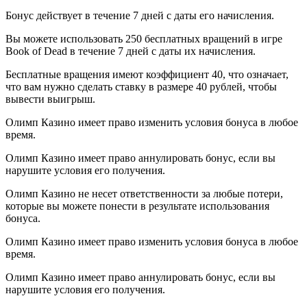
Бонус действует в течение 7 дней с даты его начисления.
Вы можете использовать 250 бесплатных вращений в игре
Book of Dead в течение 7 дней с даты их начисления.
Бесплатные вращения имеют коэффициент 40, что означает,
что вам нужно сделать ставку в размере 40 рублей, чтобы
вывести выигрыш.
Олимп Казино имеет право изменить условия бонуса в любое
время.
Олимп Казино имеет право аннулировать бонус, если вы
нарушите условия его получения.
Олимп Казино не несет ответственности за любые потери,
которые вы можете понести в результате использования
бонуса.
Олимп Казино имеет право изменить условия бонуса в любое
время.
Олимп Казино имеет право аннулировать бонус, если вы
нарушите условия его получения.