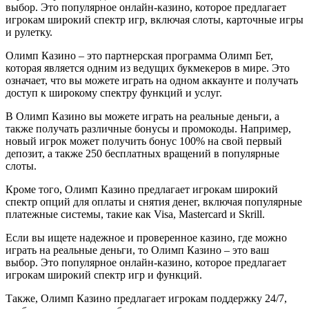
выбор. Это популярное онлайн-казино, которое предлагает
игрокам широкий спектр игр, включая слоты, карточные игры
и рулетку.
Олимп Казино – это партнерская программа Олимп Бет,
которая является одним из ведущих букмекеров в мире. Это
означает, что вы можете играть на одном аккаунте и получать
доступ к широкому спектру функций и услуг.
В Олимп Казино вы можете играть на реальные деньги, а
также получать различные бонусы и промокоды. Например,
новый игрок может получить бонус 100% на свой первый
депозит, а также 250 бесплатных вращений в популярные
слоты.
Кроме того, Олимп Казино предлагает игрокам широкий
спектр опций для оплаты и снятия денег, включая популярные
платежные системы, такие как Visa, Mastercard и Skrill.
Если вы ищете надежное и проверенное казино, где можно
играть на реальные деньги, то Олимп Казино – это ваш
выбор. Это популярное онлайн-казино, которое предлагает
игрокам широкий спектр игр и функций.
Также, Олимп Казино предлагает игрокам поддержку 24/7,