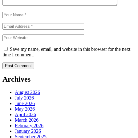
Save my name, email, and website in this browser for the next
time I comment.
Archives
August 2026
July 2026
June 2026
May 2026
April 2026
March 2026
February 2026
January 2026
September 2025