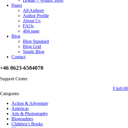
Dokan – Vendor Store
Pages
All Authors
Author Profile
About Us
FAQs
404 page
Blog
Blog Standard
Blog Grid
Single Blog
Contact
+46 0623-6504070
Support Center
0
kr
0.00
Categories
Action & Adventure
Americas
Arts & Photography
Biographies
Children’s Books