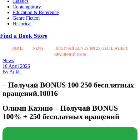
Classics
Contemporary
Education & Reference
Genre Fiction
Historical
Find a Book Store
HOME
NEWS
– ПОЛУЧАЙ BONUS 100 250 БЕСПЛАТНЫХ
ВРАЩЕНИЙ.10016
Categories
News
10 April 2026
By
Ankit
– Получай BONUS 100 250 бесплатных
вращений.10016
Олимп Казино – Получай BONUS
100% + 250 бесплатных вращений