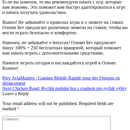
Если вы новичок, то мы рекомендуем начать с игр, которые
вам знакомы. Это поможет вам быстро адаптироваться к игре
и начать получать удовольствие.
Важно! Не забывайте о правилах игры и о лимите на ставки.
Олимп Бет предлагает различные лимиты на ставки, чтобы вы
могли играть безопасно и комфортно.
Наконец, не забывайте о бонусах! Олимп Бет предлагает
бонус 100% + 250 бесплатных вращений, который поможет
вам начать играть с дополнительными средствами.
Начните играть сегодня и наслаждайтесь игрой в Олимп
Казино!
Post
Prev
AviaMasters : Gaming Mobile Rapide pour des Frissons en
déplacement
navigation
Next
Chicken Road: Rychlá mobilní hra s crashem pro rychlé výhry
Leave a Reply
Your email address will not be published.
Required fields are
marked
*