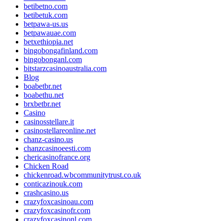
betibetno.com
betibetuk.com
betpawa-us.us
betpawauae.com
betxethiopia.net
bingobongafinland.com
bingobonganl.com
bitstarzcasinoaustralia.com
Blog
boabetbr.net
boabethu.net
brxbetbr.net
Casino
casinosstellare.it
casinostellareonline.net
chanz-casino.us
chanzcasinoeesti.com
chericasinofrance.org
Chicken Road
chickenroad.wbcommunitytrust.co.uk
conticazinouk.com
crashcasino.us
crazyfoxcasinoau.com
crazyfoxcasinofr.com
crazyfoxcasinonl.com