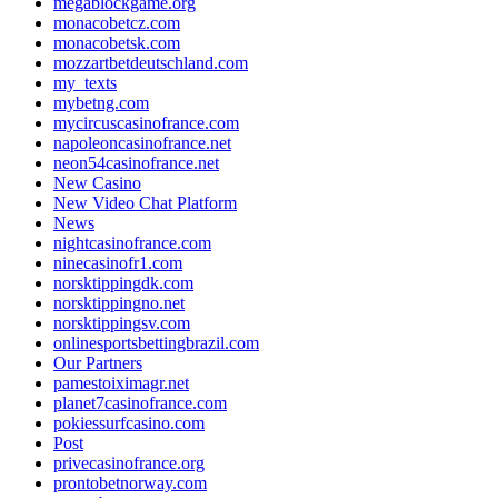
megablockgame.org
monacobetcz.com
monacobetsk.com
mozzartbetdeutschland.com
my_texts
mybetng.com
mycircuscasinofrance.com
napoleoncasinofrance.net
neon54casinofrance.net
New Casino
New Video Chat Platform
News
nightcasinofrance.com
ninecasinofr1.com
norsktippingdk.com
norsktippingno.net
norsktippingsv.com
onlinesportsbettingbrazil.com
Our Partners
pamestoiximagr.net
planet7casinofrance.com
pokiessurfcasino.com
Post
privecasinofrance.org
prontobetnorway.com