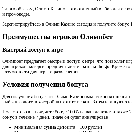
Таким образом, Олимп Казино – это отличный выбор для игрок
и промокоды.
Зарегистрируйтесь в Олимп Казино сегодня и получите бонус 
Преимущества игроков Олимпбет
Быстрый доступ к игре
Олимпбет предлагает быстрый доступ к игре, что позволяет иг
для игроков, которые предпочитают играть на-the-go. Кроме т
возможности для игры и развлечения.
Условия получения бонуса
Для получения бонуса от Олимп Казино вам нужно выполнить н
выбрав валюту, в которой вы хотите играть. Затем вам нужно в
После этого вы получите бонус 100% на ваш депозит, а также 2
бонус в течение 7 дней, иначе он будет аннулирован.
Минимальная сумма депозита – 100 рублей;