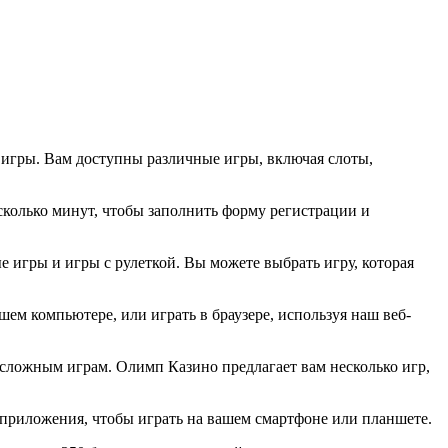
т игры. Вам доступны различные игры, включая слоты,
есколько минут, чтобы заполнить форму регистрации и
е игры и игры с рулеткой. Вы можете выбрать игру, которая
ем компьютере, или играть в браузере, используя наш веб-
е сложным играм. Олимп Казино предлагает вам несколько игр,
 приложения, чтобы играть на вашем смартфоне или планшете.