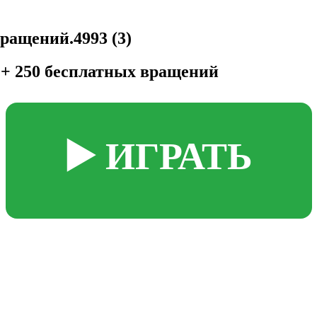
ращений.4993 (3)
+ 250 бесплатных вращений
▶️ ИГРАТЬ