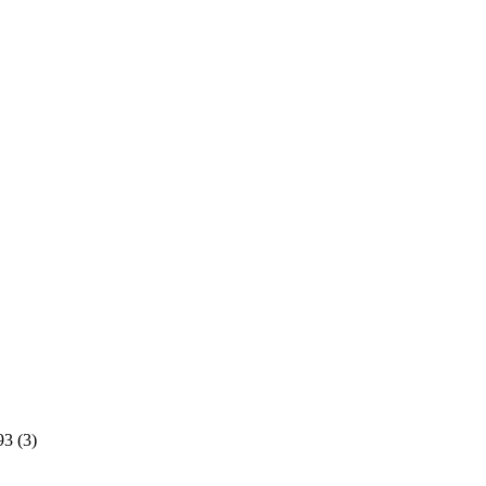
3 (3)