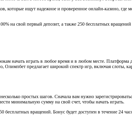
ов, которые ищут надежное и проверенное онлайн-казино, где м
100% на свой первый депозит, а также 250 бесплатных вращений
рокам начать играть в любое время и в любом месте. Платформа 
ого, Олимпбет предлагает широкий спектр игр, включая слоты, к
есколько простых шагов. Сначала вам нужно зарегистрироватьс
нести минимальную сумму на свой счет, чтобы начать играть.
50 бесплатных вращений. Бонус будет доступен в течение 24 час