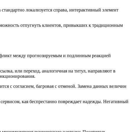
стандартно локализуется справа, интерактивный элемент
озможность отпугнуть клиентов, привыкших к традиционным
нфликт между прогнозируемым и подлинным реакцией
лка, или переход, аналогичная на титул, направляют в
ункционирования.
тся с согласием, багровая с отменой. Замена данных величин
 сервисом, кая беспрестанно повреждает надежды. Негативный
и минимизируют психическую нагрузку. Посетитель