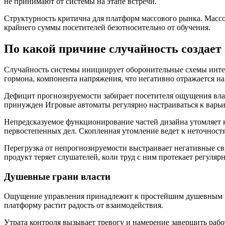
не принимают от системы на этапе встречи.
Структурность критична для платформ массового рынка. Масс
крайнего суммы посетителей безотносительно от обучения.
По какой причине случайность создает 
Случайность системы инициирует оборонительные схемы интел
гормона, компонента напряжения, что негативно отражается н
Дефицит прогнозируемости забирает посетителя ощущения влад
принужден Игровые автоматы регулярно настраиваться к варь
Непредсказуемое функционирование частей дизайна утомляет 
первостепенных дел. Скопленная утомление ведет к неточнос
Перегрузка от непрогнозируемости выстраивает негативные свя
продукт теряет слушателей, коли труд с ним протекает регуля
Душевные грани власти
Ощущение управления принадлежит к простейшим душевным на
платформу растит радость от взаимодействия.
Утрата контроля вызывает тревогу и намерение завершить рабо