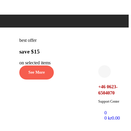
best offer
save $15
on selected items
See More
+46 0623-
6504070
Support Center
0
0
kr
0.00