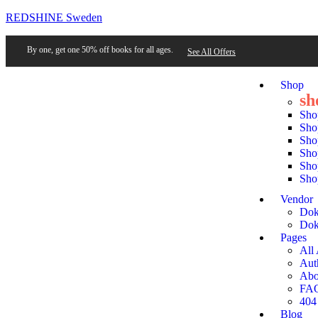
REDSHINE Sweden
By one, get one 50% off books for all ages.
See All Offers
Shop
sh
Sho
Sho
Sho
Sho
Sho
Sho
Vendor
Dok
Dok
Pages
All
Aut
Abo
FA
404
Blog