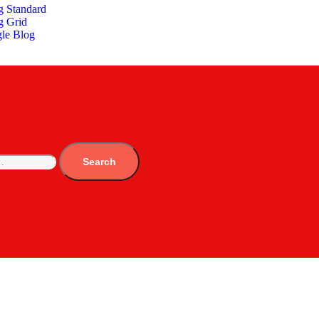
g Standard
g Grid
gle Blog
Search