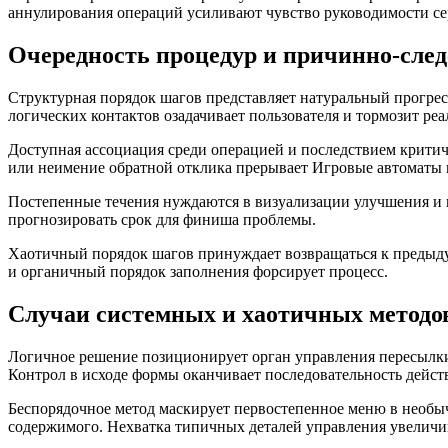
аннулирования операций усиливают чувство руководимости се
Очередность процедур и причинно-сле
Структурная порядок шагов представляет натуральный прогре
логических контактов озадачивает пользователя и тормозит р
Доступная ассоциация среди операцией и последствием критиче
или неимение обратной отклика прерывает Игровые автоматы 
Постепенные течения нуждаются в визуализации улучшения и
прогнозировать срок для финиша проблемы.
Хаотичный порядок шагов принуждает возвращаться к предыду
и органичный порядок заполнения форсирует процесс.
Случаи системных и хаотичных методов
Логичное решение позиционирует орган управления пересылки
Контрол в исходе формы оканчивает последовательность дейст
Беспорядочное метод маскирует первостепенное меню в необы
содержимого. Нехватка типичных деталей управления увеличив