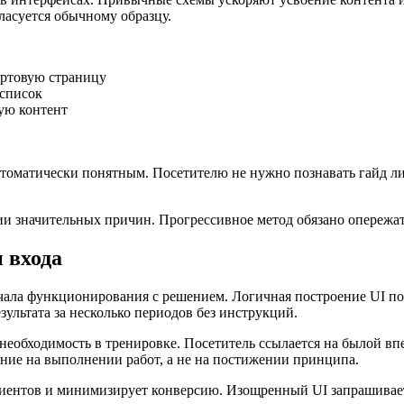
ласуется обычному образцу.
артовую страницу
 список
ую контент
оматически понятным. Посетителю не нужно познавать гайд ли
и значительных причин. Прогрессивное метод обязано опережат
 входа
ачала функционирования с решением. Логичная построение UI п
ультата за несколько периодов без инструкций.
еобходимость в тренировке. Посетитель ссылается на былой вп
ние на выполнении работ, а не на постижении принципа.
иентов и минимизирует конверсию. Изощренный UI запрашивает