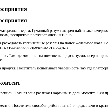
восприятия
восприятия
материала юзером. Гуманный разум намерен найти закономерност
нозам, восприятие протекает инстинктивно.
я расходовать когнитивные резервы на поиск желаемого шага. 
т к утомлению и отречению от продукта.
апас. Там где компоненты помещены предсказуемо, юзер направ
з.
 продукт. Посетитель испытывает уверенность, там где платфор
 контент
венной. Глазная зона различает картины за доли момента. Сей
естно. Посетитель способен действовать 5-9 предметами в кра