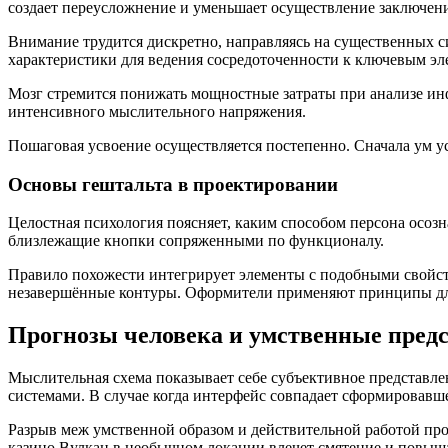
создает переусложнение и уменьшает осуществление заключен
Внимание трудится дискретно, направляясь на существенных 
характеристики для ведения сосредоточенности к ключевым эл
Мозг стремится понижать мощностные затраты при анализе ин
интенсивного мыслительного напряжения.
Пошаговая усвоение осуществляется постепенно. Сначала ум ус
Основы гештальта в проектировании
Целостная психология поясняет, каким способом персона осо
близлежащие кнопки сопряженными по функционалу.
Правило похожести интегрирует элементы с подобными свойст
незавершённые контуры. Оформители применяют принципы дл
Прогнозы человека и умственные пред
Мыслительная схема показывает себе субъективное представле
системами. В случае когда интерфейс совпадает сформировавше
Разрыв меж умственной образом и действительной работой прод
казино Вулкан в необычном локации влечет смятение и повыша