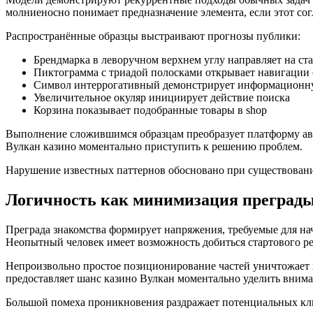
молниеносно понимает предназначение элемента, если этот сог
Распространённые образцы выстраивают прогнозы публики:
Брендмарка в леворучном верхнем углу направляет на ст
Пиктограмма с триадой полосками открывает навигации
Символ интеррогативный демонстрирует информационн
Увеличительное окуляр инициирует действие поиска
Корзина показывает подобранные товары в shop
Выполнение сложившимся образцам преобразует платформу авт
Вулкан казино моментально приступить к решению проблем.
Нарушение известных паттернов обосновано при существовани
Логичность как минимизация преграды
Преграда знакомства формирует напряжения, требуемые для н
Неопытный человек имеет возможность добиться стартового рез
Непроизвольно простое позиционирование частей уничтожает н
предоставляет шанс казино Вулкан моментально уделить внима
Большой помеха проникновения раздражает потенциальных кл