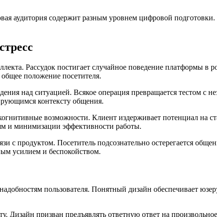
овая аудитория содержит разным уровнем цифровой подготовки.
стресс
лекта. Рассудок постигает случайное поведение платформы в р
а общее положение посетителя.
ения над ситуацией. Всякое операция превращается тестом с не
ирующимся контексту общения.
когнитивные возможности. Клиент издерживает потенциал на ст
тям и минимизации эффективности работы.
зи с продуктом. Посетитель подсознательно остерегается общен
рным усилием и беспокойством.
добностям пользователя. Понятный дизайн обеспечивает юзеру
ту. Дизайн призван предъявлять ответную ответ на произвольно