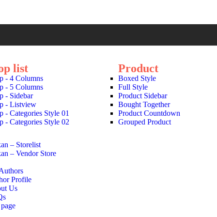
op list
Product
p - 4 Columns
Boxed Style
p - 5 Columns
Full Style
p - Sidebar
Product Sidebar
p - Listview
Bought Together
p - Categories Style 01
Product Countdown
p - Categories Style 02
Grouped Product
an – Storelist
an – Vendor Store
 Authors
hor Profile
ut Us
Qs
 page