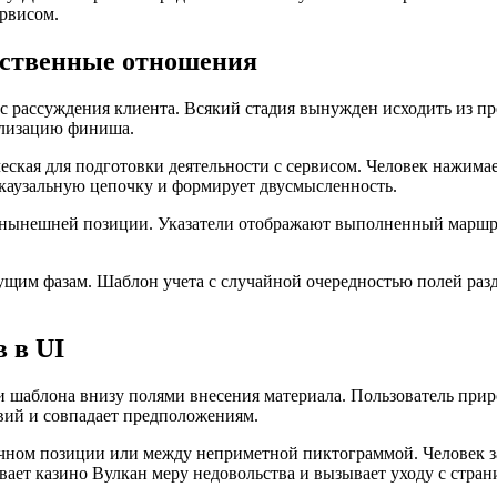
рвисом.
дственные отношения
сс рассуждения клиента. Всякий стадия вынужден исходить из 
еализацию финиша.
ская для подготовки деятельности с сервисом. Человек нажимае
каузальную цепочку и формирует двусмысленность.
 нынешней позиции. Указатели отображают выполненный маршру
щим фазам. Шаблон учета с случайной очередностью полей раз
 в UI
 шаблона внизу полями внесения материала. Пользователь прир
вий и совпадает предположениям.
чном позиции или между неприметной пиктограммой. Человек за
ает казино Вулкан меру недовольства и вызывает уходу с стран