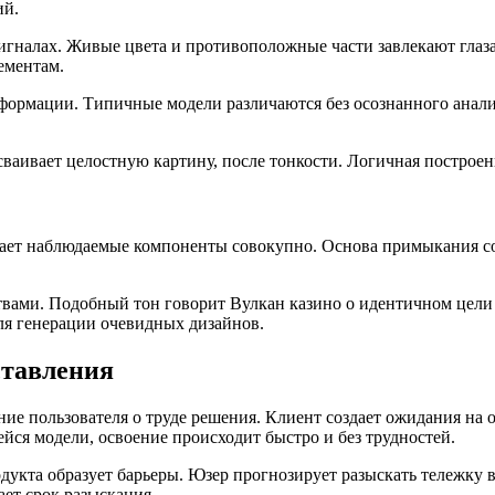
ий.
сигналах. Живые цвета и противоположные части завлекают гла
ементам.
формации. Типичные модели различаются без осознанного анали
ваивает целостную картину, после тонкости. Логичная построен
знает наблюдаемые компоненты совокупно. Основа примыкания со
вами. Подобный тон говорит Вулкан казино о идентичном цели 
я генерации очевидных дизайнов.
ставления
ние пользователя о труде решения. Клиент создает ожидания н
йся модели, освоение происходит быстро и без трудностей.
укта образует барьеры. Юзер прогнозирует разыскать тележку в
ет срок разыскания.