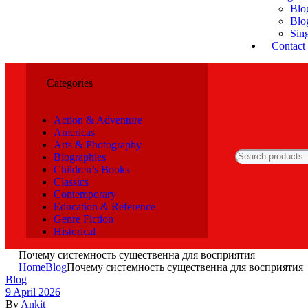
Blo
Blo
Sin
Contact
Categories
Action & Adventure
Americas
Arts & Photography
Biographies
Children’s Books
Classics
Contemporary
Education & Reference
Genre Fiction
Historical
Почему системность существенна для восприятия
Home
Blog
Почему системность существенна для восприятия
Blog
9 April 2026
By
Ankit