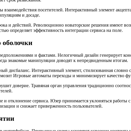
 взаимодействия посетителей. Интерактивный элемент акцепта 
ипуляциям и досаде.
срока и действий. Революционно новаторские решения имеют в
тью определяет эффективность интеграции сервиса на поле.
о оболочки
редположениями и фактами. Нелогичный дизайн генерирует ко
огда знакомые манипуляции доводят к непредвиденным итогам.
 дисбаланс. Интерактивный элемент, стилизованная словно ссы
ормозит Игровые автоматы переходы и минимизирует качество ф
шит доверие. Травяная орган управления традиционно соотноси
телей.
е и отклонение сервиса. Юзер принимается уклоняться работы с
низации и снижает приверженность пользователей.
иятии
в интерфейсах. Привычные схемы ускоряют усвоение контента 