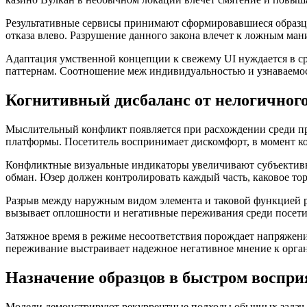
Результативные сервисы принимают сформировавшиеся образцы
отказа влево. Разрушение данного закона влечет к ложным ман
Адаптация умственной концепции к свежему UI нуждается в 
паттернам. Соотношение меж индивидуальностью и узнаваемос
Когнитивный дисбаланс от нелогичног
Мыслительный конфликт появляется при расхождении среди п
платформы. Посетитель воспринимает дискомфорт, в момент к
Конфликтные визуальные индикаторы увеличивают субъективный
обман. Юзер должен контролировать каждый часть, каковое т
Разрыв между наружным видом элемента и таковой функцией ру
вызывает оплошности и негативные переживания среди посети
Затяжное время в режиме несоответствия порождает напряжени
переживание выстраивает надежное негативное мнение к орга
Назначение образцов в быстром воспр
Модели демонстрируют рекуррентные подходы обычных задач 