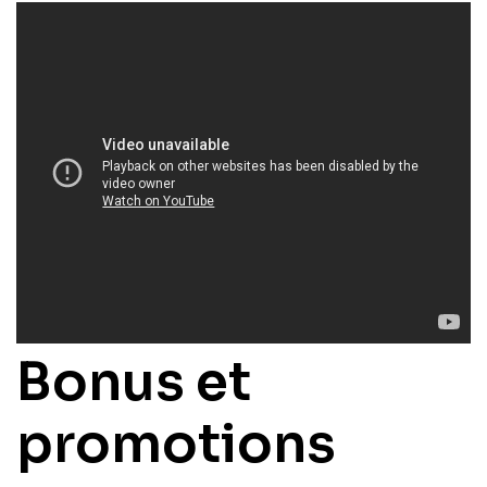
Bonus et
promotions