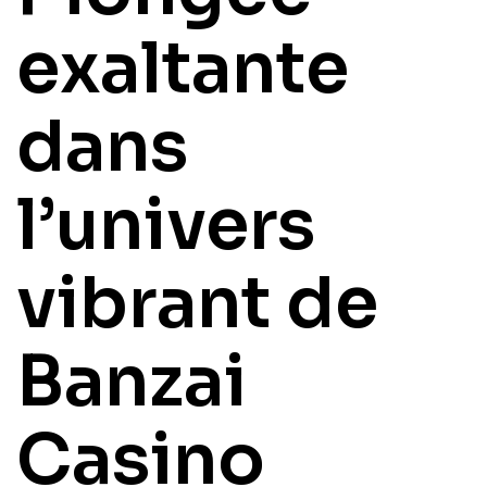
exaltante
dans
l’univers
vibrant de
Banzai
Casino