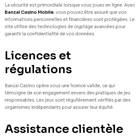
La sécurité est primordiale lorsque vous jouez en ligne. Avec
Banzai Casino Mobile
, vous pouvez être assuré que vos
informations personnelles et financières sont protégées. Le
site utilise des technologies de cryptage avancées pour
garantir la confidentialité de vos données.
Licences et
régulations
Banzai Casino opère sous une licence valide, ce qui
témoigne de son engagement envers des pratiques de jeu
responsables. Les jeux sont régulièrement vérifiés par des
organismes indépendants pour assurer leur équité.
Assistance clientèle