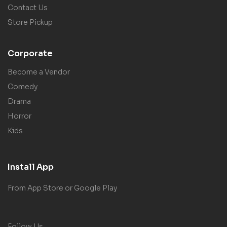
Contact Us
Store Pickup
Corporate
Become a Vendor
Comedy
Drama
Horror
Kids
Install App
From App Store or Google Play
Follow Us