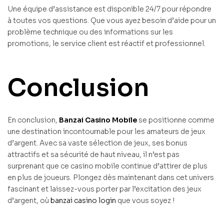
Une équipe d’assistance est disponible 24/7 pour répondre
à toutes vos questions. Que vous ayez besoin d’aide pour un
problème technique ou des informations sur les
promotions, le service client est réactif et professionnel.
Conclusion
En conclusion,
Banzai Casino Mobile
se positionne comme
une destination incontournable pour les amateurs de jeux
d’argent. Avec sa vaste sélection de jeux, ses bonus
attractifs et sa sécurité de haut niveau, il n’est pas
surprenant que ce casino mobile continue d’attirer de plus
en plus de joueurs. Plongez dès maintenant dans cet univers
fascinant et laissez-vous porter par l’excitation des jeux
d’argent, où
banzai casino login
que vous soyez !