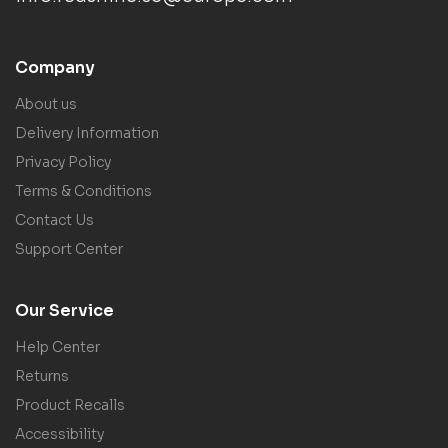
Company
About us
Delivery Information
Privacy Policy
Terms & Conditions
Contact Us
Support Center
Our Service
Help Center
Returns
Product Recalls
Accessibility