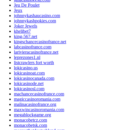
Jeu De Poulet
Jeux
johnnykashaucasino.com
johnnykashpokies.com
Joker Jewels
khelibet7
king-567.net
kingschancecasinofrance.net
labcasinofrance.com
larivieracasinofrance.net
leprezones1.nl
listcrawlers fort worth
lokicasino.us
lokicasinoat.com
lokicasinocanada.com
lokicasinode.net
lokicasinosl.com
machancecasinofrance.com
magiccasinoromania.com
malinacasinofrance.org
maxwincasinoromania.com
megablockgame.org
monacobetcz.com
monacobetsk.com