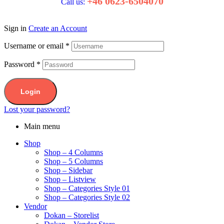
+46 0623-6504070
Call us:
Sign in
Create an Account
Username or email
*
Password
*
Login
Lost your password?
Main menu
Shop
Shop – 4 Columns
Shop – 5 Columns
Shop – Sidebar
Shop – Listview
Shop – Categories Style 01
Shop – Categories Style 02
Vendor
Dokan – Storelist