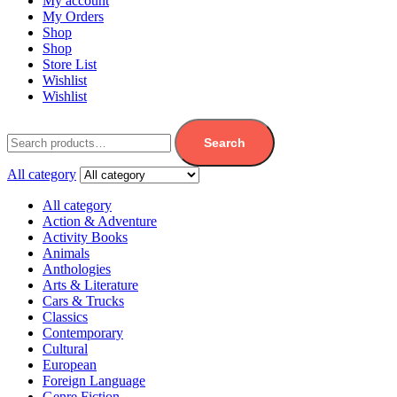
My account
My Orders
Shop
Shop
Store List
Wishlist
Wishlist
Search
All category
All category
Action & Adventure
Activity Books
Animals
Anthologies
Arts & Literature
Cars & Trucks
Classics
Contemporary
Cultural
European
Foreign Language
Genre Fiction