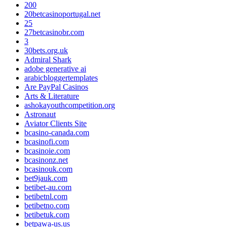
200
20betcasinoportugal.net
25
27betcasinobr.com
3
30bets.org.uk
Admiral Shark
adobe generative ai
arabicbloggertemplates
Are PayPal Casinos
Arts & Literature
ashokayouthcompetition.org
Astronaut
Aviator Clients Site
bcasino-canada.com
bcasinofi.com
bcasinoie.com
bcasinonz.net
bcasinouk.com
bet9jauk.com
betibet-au.com
betibetnl.com
betibetno.com
betibetuk.com
betpawa-us.us