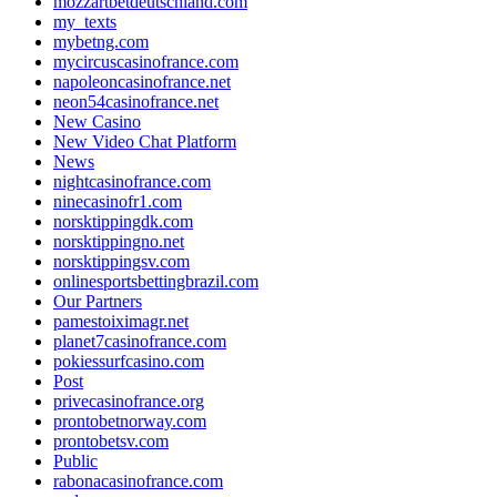
mozzartbetdeutschland.com
my_texts
mybetng.com
mycircuscasinofrance.com
napoleoncasinofrance.net
neon54casinofrance.net
New Casino
New Video Chat Platform
News
nightcasinofrance.com
ninecasinofr1.com
norsktippingdk.com
norsktippingno.net
norsktippingsv.com
onlinesportsbettingbrazil.com
Our Partners
pamestoiximagr.net
planet7casinofrance.com
pokiessurfcasino.com
Post
privecasinofrance.org
prontobetnorway.com
prontobetsv.com
Public
rabonacasinofrance.com