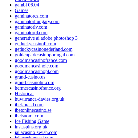
gambl 06.04
Games
gaminatorcz.com
gaminatorhungary.com
gaminatorlv.com
gaminatorpl.com
generative ai adobe photoshop 3
getluckycasinofi.com
getluckycasinonederland.com
goldenparkcasinoportugal.com
goodmancasinofrance.com
goodmancasinoie.com
goodmancasinopl.com
grand-casino.us
grand-casinohu.com
hermescasinofrance.org
Historical
huwirranca-davies.org.uk
ibet-brasil.com
ibetonlinecasino.se
ibetsuomi.com
Ice Fishing Game
instaspins.org.uk
jallacasino-swish.com
jallacasinoeesti.com