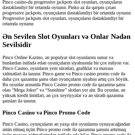
Pinco casino-da progressive jackpots slot oyunları, oyunçuların
dəstəkləndiyi bir ortamda oynanır. Pinko az ilə qarşını çıxan
progressive jackpots, oyunçuların dəstəkləndiyi bir ortamda oynanır.
Progressive jackpots slot oyunları, oyunçuların dəstəkləndiyi bir
ortamda oynanır.
Ən Sevilen Slot Oyunları və Onlar Nədən
Sevilsidir
Pinco Online Kazino, ən populyar slot oyunlarını sunur və
bunlardan istifadə edən oyunçuların siyahısında bir çox milyon var.
Pinco Casino, oyunların yeni sürətləri, grafiklər və məxsus
xidmətləri ilə tanınır. Pinco game və Pinco casino promo code ilə
daha çox qazanma şansı olan oyunçuların siyahısı artıq çox böyük.
Bu oyunlar arasında Pinco Casino promo code ilə qazanma şansı
olan “Mega Joker” və “Sunshine” slotları yer alır. Bu oyunlar, ən
yüksək kredit limitləri, ən çox xeyriyyələr və ən sürətli qazanma
şansları ilə tanınır.
Pinco Casino və Pinco Promo Code
Pinco Casino, oyunçuların ən yaxşı slot oyunlarını oynayacağından
əmin olmaq üçün Pinco promo code ilə qazanma şansını artırmaq
üçün məxsus xidmətlərindən istifadə edə bilər. Pinco promo code ilə