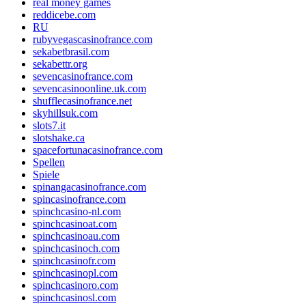
real money games
reddicebe.com
RU
rubyvegascasinofrance.com
sekabetbrasil.com
sekabettr.org
sevencasinofrance.com
sevencasinoonline.uk.com
shufflecasinofrance.net
skyhillsuk.com
slots7.it
slotshake.ca
spacefortunacasinofrance.com
Spellen
Spiele
spinangacasinofrance.com
spincasinofrance.com
spinchcasino-nl.com
spinchcasinoat.com
spinchcasinoau.com
spinchcasinoch.com
spinchcasinofr.com
spinchcasinopl.com
spinchcasinoro.com
spinchcasinosl.com