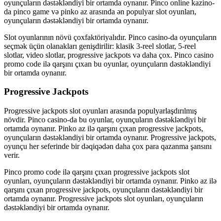
oyunçuların dəstəkləndiyi bir ortamda oynanır. Pinco online kazino-
da pinco game və pinko az arasında ən populyar slot oyunları,
oyunçuların dəstəkləndiyi bir ortamda oynanır.
Slot oyunlarının növü çoxfaktöriyalıdır. Pinco casino-da oyunçuların
seçmək üçün olanakları genişdirilir: klasik 3-reel slotlar, 5-reel
slotlar, video slotlar, progressive jackpots və daha çox. Pinco casino
promo code ilə qarşını çıxan bu oyunlar, oyunçuların dəstəkləndiyi
bir ortamda oynanır.
Progressive Jackpots
Progressive jackpots slot oyunları arasında populyarlaşdırılmış
növdir. Pinco casino-da bu oyunlar, oyunçuların dəstəkləndiyi bir
ortamda oynanır. Pinko az ilə qarşını çıxan progressive jackpots,
oyunçuların dəstəkləndiyi bir ortamda oynanır. Progressive jackpots,
oyunçu her seferinde bir dəqiqədən daha çox para qazanma şansını
verir.
Pinco promo code ilə qarşını çıxan progressive jackpots slot
oyunları, oyunçuların dəstəkləndiyi bir ortamda oynanır. Pinko az ilə
qarşını çıxan progressive jackpots, oyunçuların dəstəkləndiyi bir
ortamda oynanır. Progressive jackpots slot oyunları, oyunçuların
dəstəkləndiyi bir ortamda oynanır.