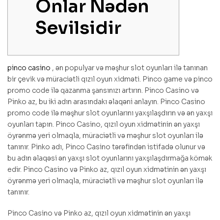
Onlar Nədən
Sevilsidir
pinco casino
, ən populyar və məşhur slot oyunları ilə tanınan
bir çevik və müraciətli qızıl oyun xidməti. Pinco game və pinco
promo code ilə qazanma şansınızı artırın. Pinco Casino və
Pinko az, bu iki adın arasındakı əlaqəni anlayın. Pinco Casino
promo code ilə məşhur slot oyunlarını yaxşılaşdırın və ən yaxşı
oyunları tapın. Pinco Casino, qızıl oyun xidmətinin ən yaxşı
öyrənmə yeri olmaqla, müraciətli və məşhur slot oyunları ilə
tanınır. Pinko adı, Pinco Casino tərəfindən istifadə olunur və
bu adın əlaqəsi ən yaxşı slot oyunlarını yaxşılaşdırmağa kömək
edir. Pinco Casino və Pinko az, qızıl oyun xidmətinin ən yaxşı
öyrənmə yeri olmaqla, müraciətli və məşhur slot oyunları ilə
tanınır.
Pinco Casino və Pinko az, qızıl oyun xidmətinin ən yaxşı