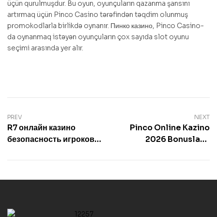
üçün qurulmuşdur. Bu oyun, oyunçuların qazanma şansını
artırmaq üçün Pinco Casino tərəfindən təqdim olunmuş
promokodlarla birlikdə oynanır. Пинко казино, Pinco Casino-
da oynanmaq istəyən oyunçuların çox sayıda slot oyunu
seçimi arasında yer alır.
Post
PREV
NEXT
R7 онлайн казино
Pinco Online Kazino
navigation
безопасность игроков
2026 Bonuslar v
защита данных и
Aksiyalar Пинко Казино
честность игр.5940
Онлайн.4008 (2)