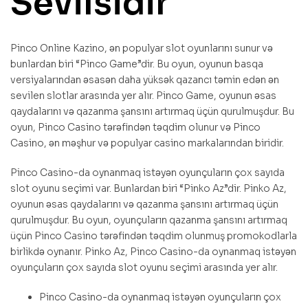
Sevilsidir
Pinco Online Kazino, ən populyar slot oyunlarını sunur və
bunlardan biri “Pinco Game”dir. Bu oyun, oyunun basqa
versiyalarından əsasən daha yüksək qazancı təmin edən ən
sevilen slotlar arasında yer alır. Pinco Game, oyunun əsas
qaydalarını və qazanma şansını artırmaq üçün qurulmuşdur. Bu
oyun, Pinco Casino tərəfindən təqdim olunur və Pinco
Casino, ən məşhur və populyar casino markalarından biridir.
Pinco Casino-da oynanmaq istəyən oyunçuların çox sayıda
slot oyunu seçimi var. Bunlardan biri “Pinko Az”dir. Pinko Az,
oyunun əsas qaydalarını və qazanma şansını artırmaq üçün
qurulmuşdur. Bu oyun, oyunçuların qazanma şansını artırmaq
üçün Pinco Casino tərəfindən təqdim olunmuş promokodlarla
birlikdə oynanır. Pinko Az, Pinco Casino-da oynanmaq istəyən
oyunçuların çox sayıda slot oyunu seçimi arasında yer alır.
Pinco Casino-da oynanmaq istəyən oyunçuların çox