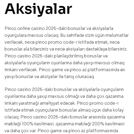
Aksiyalar
Pinco online casino 2026-dakı bonuslar və aksiyalarla
oyunçulara məxsus olacaq. Bu səhifədə sizin üçün məlumatlar
veriləcək, necə pinco promo code-ı istifadə etmək, necə
bonuslar ala bilərsiniz və necə aksiyaları dəstəkləyə bilərsiniz.
Pinco casino 2026-dakı planlaşdırılmış bonuslar və
aksiyalarla oyunçuların oyunlarına daha yaxşı məxsus olmaq
imkanı veriləcək. Pinco game və pinco az platformasında ən
yaxşı bonuslar və aksiyalar ilə tanış olunacaq.
Pinco casino 2026-dakı bonuslar və aksiyalarla oyunçuların
oyunlarına daha yaxşı məxsus olmağı və daha çox qazanma
imkanı yaratmağı aməliyyat edəcək. Pinco promo code-ı
istifadə etmək oyunçuların bonuslar almaq üçün daha kolay
olacaq. Pinco casino 2026-dakı bonuslar arasında qazanma
məbləği 100% kəsilməsi, qazanma məbləği 200% kəsilməsi
və daha çox var. Pinco game və pinco az platformasında