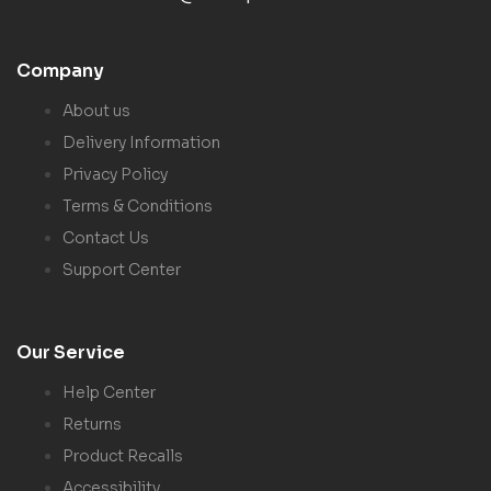
Company
About us
Delivery Information
Privacy Policy
Terms & Conditions
Contact Us
Support Center
Our Service
Help Center
Returns
Product Recalls
Accessibility