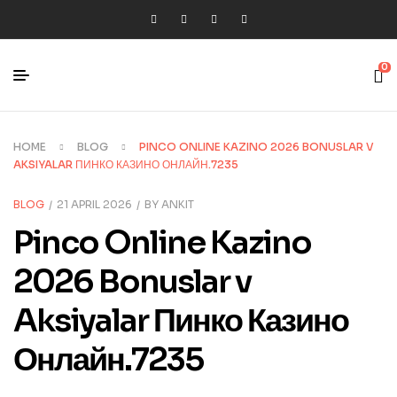
0
HOME
BLOG
PINCO ONLINE KAZINO 2026 BONUSLAR V
AKSIYALAR ПИНКО КАЗИНО ОНЛАЙН.7235
BLOG
21 APRIL 2026
BY
ANKIT
Pinco Online Kazino
2026 Bonuslar v
Aksiyalar Пинко Казино
Онлайн.7235