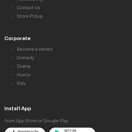
Contact Us
Store Pickup
Corporate
Become a Vendor
Comedy
Drama
Horror
Kids
Install App
From App Store or Google Play