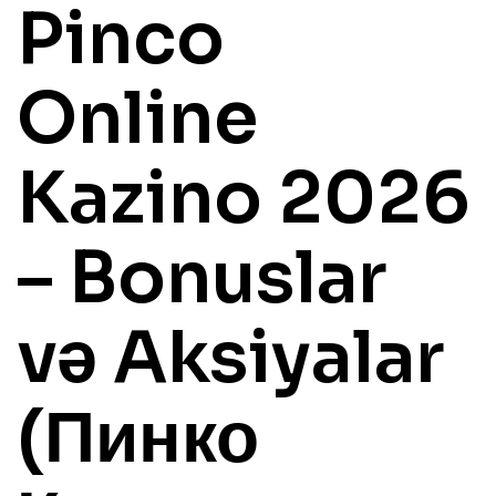
Pinco
Online
Kazino 2026
– Bonuslar
və Aksiyalar
(Пинко