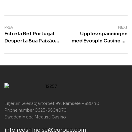
PREV
NEXT
Estrela Bet Portugal
Upplev spänningen
Desperta Sua Paixão
med Evospin Casino en
pelo Jogo com Estilo
djupdykning i
spelvärlden
Liljerum Grenadjärtorpet 99, Ramsele – 880 40
Phone number 0623-6504070
Sweden
Mega Medusa Casino
info.redshine.se@europe.com