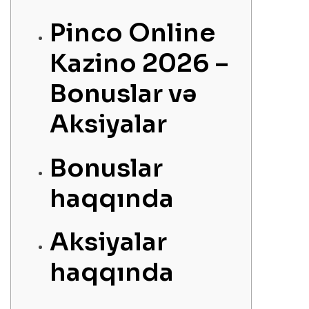
Pinco Online
Kazino 2026 –
Bonuslar və
Aksiyalar
Bonuslar
haqqında
Aksiyalar
haqqında