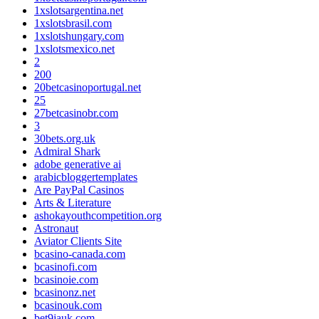
1xslotsargentina.net
1xslotsbrasil.com
1xslotshungary.com
1xslotsmexico.net
2
200
20betcasinoportugal.net
25
27betcasinobr.com
3
30bets.org.uk
Admiral Shark
adobe generative ai
arabicbloggertemplates
Are PayPal Casinos
Arts & Literature
ashokayouthcompetition.org
Astronaut
Aviator Clients Site
bcasino-canada.com
bcasinofi.com
bcasinoie.com
bcasinonz.net
bcasinouk.com
bet9jauk.com