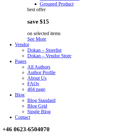
Grouped Product
best offer
save $15
on selected items
See More
Vendor
Dokan – Storelist
Dokan – Vendor Store
Pages
All Authors
Author Profile
About Us
FAQs
404 page
Blog
Blog Standard
Blog Grid
Single Blog
Contact
+46 0623-6504070