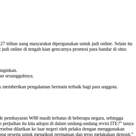
27 triliun uang masyarakat dipergunakan untuk judi online. Selain itu
t judi online di tengah kian gencarnya promosi para bandar di situs
inginkan.
an sesungguhnya.
tuk memberikan pengalaman bermain terbaik bagi para anggota.
e pembayaran W88 masih terbatas di beberapa negara, sehingga
erjudian itu kita adopsi di dalam undang-undang revisi ITE?” tanya
tersebut dilarikan ke luar negeri oleh pelaku dengan menggunakan
orong peserta untuk mengikuti permainan dan terus melakukan deposit,”