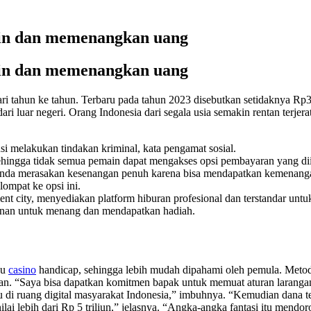
ain dan memenangkan uang
ain dan memenangkan uang
dari tahun ke tahun. Terbaru pada tahun 2023 disebutkan setidaknya Rp3
ari luar negeri. Orang Indonesia dari segala usia semakin rentan terjera
 melakukan tindakan kriminal, kata pengamat sosial.
ehingga tidak semua pemain dapat mengakses opsi pembayaran yang di
 Anda merasakan kesenangan penuh karena bisa mendapatkan kemenang
lompat ke opsi ini.
nment city, menyediakan platform hiburan profesional dan terstandar un
inan untuk menang dan mendapatkan hadiah.
au
casino
handicap, sehingga lebih mudah dipahami oleh pemula. Metod
n. “Saya bisa dapatkan komitmen bapak untuk memuat aturan larangan p
ulu di ruang digital masyarakat Indonesia,” imbuhnya. “Kemudian dana 
lai lebih dari Rp 5 triliun,” jelasnya. “Angka-angka fantasi itu mend