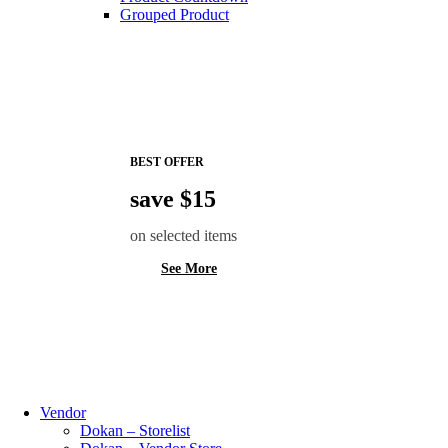
Grouped Product
BEST OFFER
save $15
on selected items
See More
Vendor
Dokan – Storelist