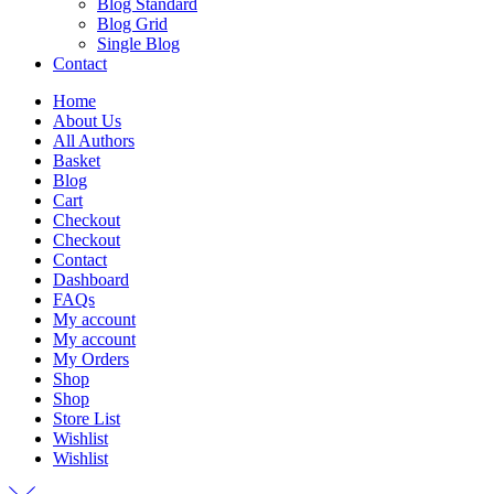
Blog Standard
Blog Grid
Single Blog
Contact
Home
About Us
All Authors
Basket
Blog
Cart
Checkout
Checkout
Contact
Dashboard
FAQs
My account
My account
My Orders
Shop
Shop
Store List
Wishlist
Wishlist