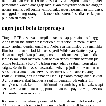
minuman atau cerutu. Di Indonesia aktivitas perjudian dilarang oleh
pemerintah karena dianggap merugikan masyarakat dan melanggar
norma agama. Judi online yang dibalut seperti permainan gim biasa,
menggoda orang-orang untuk mencoba karena bisa diakses kapan
pun dan di mana pun.
agen judi bola terpercaya
Tingkat RTP biasanya ditampilan pada setiap permainan sehingga
Anda harus melakukan riset terlebih dulu sebelum memutuskan
untuk taruhan dengan uang asli. Neberapa mesin slot juga memiliki
fitur bonus atau simbol khusus, seperti Wilds dan Scatters, yang
dapat meningkatkan peluang pemain untuk memenangkan hadiah
lebih besar. Budi menyebutkan bahwa deposit untuk bermain judi
online berkurang Rp 34,5 triliun sejak adanya satuan tugas alias
satgas. Selain itu, akses masyarakat terhadap judi online menurun
50%, berdasarkan data PPATK. Menteri Koordinator Bidang
Politik, Hukum, dan Keamanan Hadi Tjahjanto mengatakan sekitar
3,2 juta masyarakat Indonesia saat ini bermain judi online. Ini
mungkin tampak kontra-intuitif untuk bertaruh begitu banyak, tetapi
selama Anda memiliki uang, pilih jumlah total payline yang tersedia
dan taruhan koin maksimum.
Kemenkoinfo sebelumnya mengeklaim sudah memblokir sebanyak
2,1 juta situs web yang terkait dengan judi online di Indonesia.