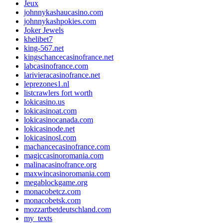
Jeux
johnnykashaucasino.com
johnnykashpokies.com
Joker Jewels
khelibet7
king-567.net
kingschancecasinofrance.net
labcasinofrance.com
larivieracasinofrance.net
leprezones1.nl
listcrawlers fort worth
lokicasino.us
lokicasinoat.com
lokicasinocanada.com
lokicasinode.net
lokicasinosl.com
machancecasinofrance.com
magiccasinoromania.com
malinacasinofrance.org
maxwincasinoromania.com
megablockgame.org
monacobetcz.com
monacobetsk.com
mozzartbetdeutschland.com
my_texts