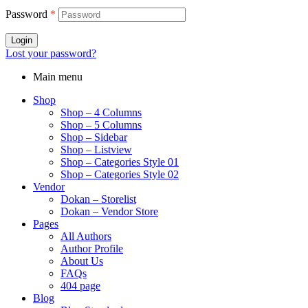
Password
*
Login
Lost your password?
Main menu
Shop
Shop – 4 Columns
Shop – 5 Columns
Shop – Sidebar
Shop – Listview
Shop – Categories Style 01
Shop – Categories Style 02
Vendor
Dokan – Storelist
Dokan – Vendor Store
Pages
All Authors
Author Profile
About Us
FAQs
404 page
Blog