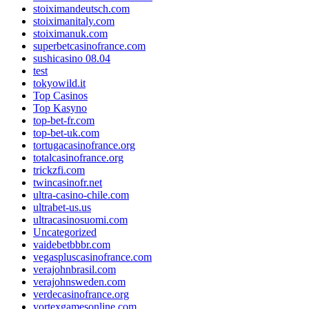
stoiximandeutsch.com
stoiximanitaly.com
stoiximanuk.com
superbetcasinofrance.com
sushicasino 08.04
test
tokyowild.it
Top Casinos
Top Kasyno
top-bet-fr.com
top-bet-uk.com
tortugacasinofrance.org
totalcasinofrance.org
trickzfi.com
twincasinofr.net
ultra-casino-chile.com
ultrabet-us.us
ultracasinosuomi.com
Uncategorized
vaidebetbbbr.com
vegaspluscasinofrance.com
verajohnbrasil.com
verajohnsweden.com
verdecasinofrance.org
vortexgamesonline.com