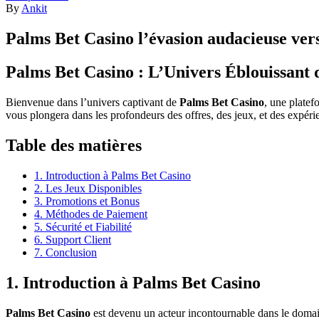
By
Ankit
Palms Bet Casino l’évasion audacieuse vers
Palms Bet Casino : L’Univers Éblouissant 
Bienvenue dans l’univers captivant de
Palms Bet Casino
, une platef
vous plongera dans les profondeurs des offres, des jeux, et des expér
Table des matières
1. Introduction à Palms Bet Casino
2. Les Jeux Disponibles
3. Promotions et Bonus
4. Méthodes de Paiement
5. Sécurité et Fiabilité
6. Support Client
7. Conclusion
1. Introduction à Palms Bet Casino
Palms Bet Casino
est devenu un acteur incontournable dans le domaine