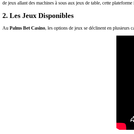
de jeux allant des machines à sous aux jeux de table, cette plateforme
2. Les Jeux Disponibles
Au
Palms Bet Casino
, les options de jeux se déclinent en plusieurs c