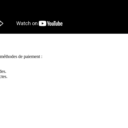
 méthodes de paiement :
des.
ctes.