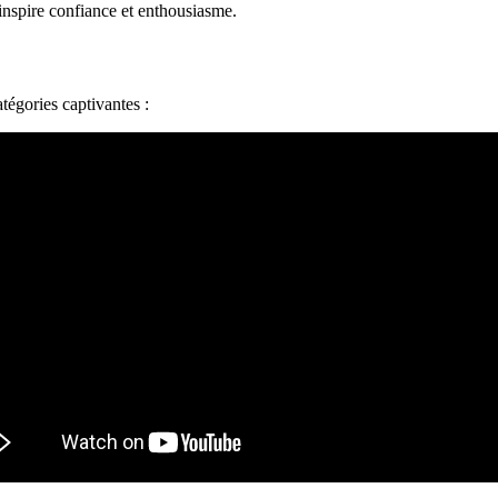
 inspire confiance et enthousiasme.
atégories captivantes :