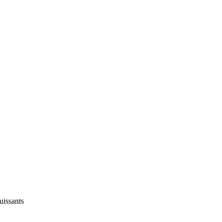
uissants