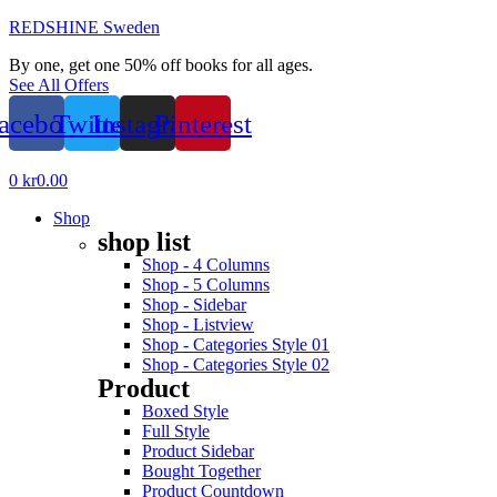
REDSHINE Sweden
By one, get one 50% off books for all ages.
See All Offers
acebook
Twitter
Instagram
Pinterest
Menu
0
kr
0.00
Shop
shop list
Shop - 4 Columns
Shop - 5 Columns
Shop - Sidebar
Shop - Listview
Shop - Categories Style 01
Shop - Categories Style 02
Product
Boxed Style
Full Style
Product Sidebar
Bought Together
Product Countdown