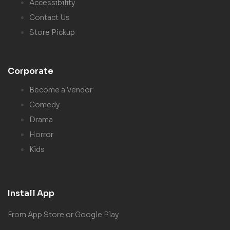
Accessibility
Contact Us
Store Pickup
Corporate
Become a Vendor
Comedy
Drama
Horror
Kids
Install App
From App Store or Google Play