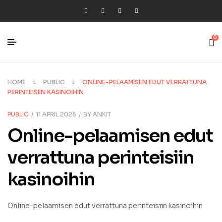
0
HOME
PUBLIC
ONLINE-PELAAMISEN EDUT VERRATTUNA
PERINTEISIIN KASINOIHIN
PUBLIC
11 APRIL 2026
BY
ANKIT
Online-pelaamisen edut
verrattuna perinteisiin
kasinoihin
Online-pelaamisen edut verrattuna perinteisiin kasinoihin