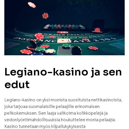
Legiano-kasino ja sen
edut
Legiano-kasino on yksi monista suosituista nettikasinoista,
joka tarjoaa suomalaisille pelaajille erinomaisen
pelikokemuksen. Sen laaja valikoima kolikkopelejä ja
vedonlyöntimahdollisuuksia houkuttelee monia pelaajia.
Kasino tunnetaan myös kilpailukykyisestä