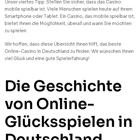
Unser viertes Tipp: Stellen Sie sicher, dass das Casino
mobile spielbar ist. Viele Menschen spielen heute auf ihrem
Smartphone oder Tablet. Ein Casino, das mobile spielbar ist,
bietet Ihnen die Möglichkeit, überall und wann Sie möchten
zu spielen.
Wir hoffen, dass diese Übersicht Ihnen hilft, das beste
Online-Casino in Deutschland zu finden. Wir wünschen Ihnen
viel Glück und eine gute Spielerfahrung!
Die Geschichte
von Online-
Glücksspielen in
Deutschland