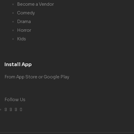
Become a Vendor
Comedy
Drama
Horror
Kids
Install App
From App Store or Google Play
Follow Us