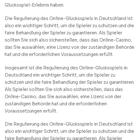
Glücksspiel-Erlebnis haben.
Die Regulierung des Online-Glücksspiels in Deutschland ist
also ein wichtiger Schritt, um die Spieler zu schützen und die
faire Behandlung der Spieler zu garantieren. Als Spieler
sollten Sie sich also sicherstellen, dass das Online-Casino,
das Sie auswählen, eine Lizenz von der zuständigen Behörde
hat und die erforderlichen Voraussetzungen erfüllt.
Insgesamt ist die Regulierung des Online-Glücksspiels in
Deutschland ein wichtiger Schritt, um die Spieler zu
schützen und die faire Behandlung der Spieler zu garantieren.
Als Spieler sollten Sie sich also sicherstellen, dass das
Online-Casino, das Sie auswählen, eine Lizenz von der
zuständigen Behörde hat und die erforderlichen
Voraussetzungen erfüllt.
Die Regulierung des Online-Glücksspiels in Deutschland ist
also ein wichtiger Schritt, um die Spieler zu schützen und die
faire Behandlung der Spieler zu garantieren. Als Spieler