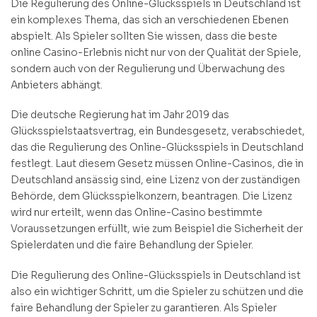
Die Regulierung des Online-Glücksspiels in Deutschland ist
ein komplexes Thema, das sich an verschiedenen Ebenen
abspielt. Als Spieler sollten Sie wissen, dass die beste
online Casino-Erlebnis nicht nur von der Qualität der Spiele,
sondern auch von der Regulierung und Überwachung des
Anbieters abhängt.
Die deutsche Regierung hat im Jahr 2019 das
Glücksspielstaatsvertrag, ein Bundesgesetz, verabschiedet,
das die Regulierung des Online-Glücksspiels in Deutschland
festlegt. Laut diesem Gesetz müssen Online-Casinos, die in
Deutschland ansässig sind, eine Lizenz von der zuständigen
Behörde, dem Glücksspielkonzern, beantragen. Die Lizenz
wird nur erteilt, wenn das Online-Casino bestimmte
Voraussetzungen erfüllt, wie zum Beispiel die Sicherheit der
Spielerdaten und die faire Behandlung der Spieler.
Die Regulierung des Online-Glücksspiels in Deutschland ist
also ein wichtiger Schritt, um die Spieler zu schützen und die
faire Behandlung der Spieler zu garantieren. Als Spieler