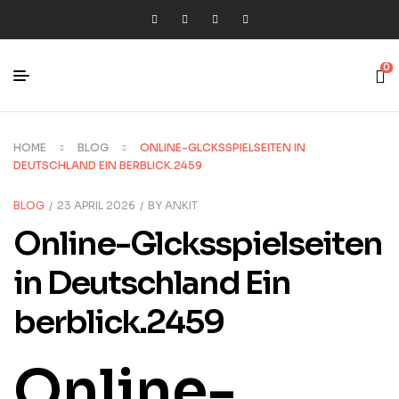
0
HOME
BLOG
ONLINE-GLCKSSPIELSEITEN IN
DEUTSCHLAND EIN BERBLICK.2459
BLOG
23 APRIL 2026
BY
ANKIT
Online-Glcksspielseiten
in Deutschland Ein
berblick.2459
Online-