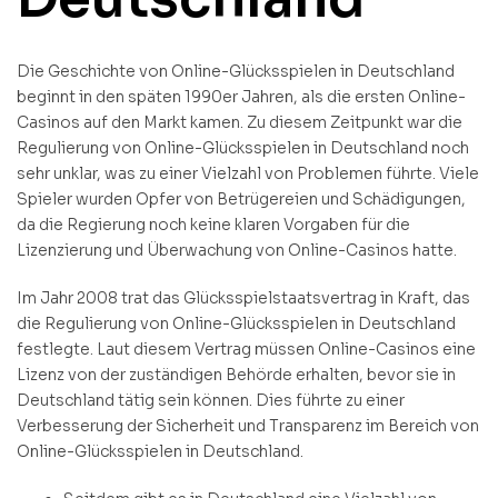
Die Geschichte von Online-Glücksspielen in Deutschland
beginnt in den späten 1990er Jahren, als die ersten Online-
Casinos auf den Markt kamen. Zu diesem Zeitpunkt war die
Regulierung von Online-Glücksspielen in Deutschland noch
sehr unklar, was zu einer Vielzahl von Problemen führte. Viele
Spieler wurden Opfer von Betrügereien und Schädigungen,
da die Regierung noch keine klaren Vorgaben für die
Lizenzierung und Überwachung von Online-Casinos hatte.
Im Jahr 2008 trat das Glücksspielstaatsvertrag in Kraft, das
die Regulierung von Online-Glücksspielen in Deutschland
festlegte. Laut diesem Vertrag müssen Online-Casinos eine
Lizenz von der zuständigen Behörde erhalten, bevor sie in
Deutschland tätig sein können. Dies führte zu einer
Verbesserung der Sicherheit und Transparenz im Bereich von
Online-Glücksspielen in Deutschland.