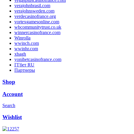
vegaspluscasinofrance.com
verajohnbrasil.com
verajohnsweden.com
verdecasinofrance.org
vortexgamesonline.com
wbcommunitytrust.co.uk
winnercasinofrance.com
Winrolla
wwinch.com
wwinhr.com
xbagh
yonibetcasinofrance.com
ГГбет RU
Партнеры
Shop
Account
Search
Wishlist