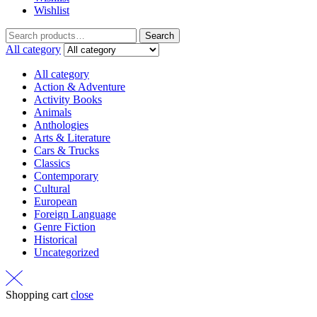
Wishlist
Search
Search
for:
All category
All category
Action & Adventure
Activity Books
Animals
Anthologies
Arts & Literature
Cars & Trucks
Classics
Contemporary
Cultural
European
Foreign Language
Genre Fiction
Historical
Uncategorized
Shopping cart
close