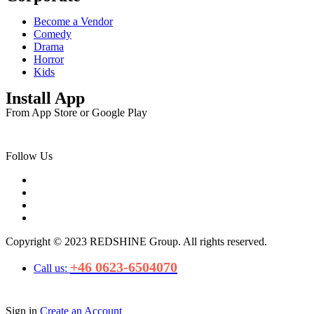
Become a Vendor
Comedy
Drama
Horror
Kids
Install App
From App Store or Google Play
Follow Us
Copyright © 2023 REDSHINE Group. All rights reserved.
+46 0623-6504070
Call us:
Sign in
Create an Account