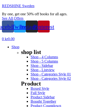
REDSHINE Sweden
By one, get one 50% off books for all ages.
See All Offers
acebook
Twitter
Instagram
Pinterest
Menu
0
kr
0.00
Shop
shop list
Shop - 4 Columns
Shop - 5 Columns
Shop - Sidebar
Shop - Listview
Shop - Categories Style 01
Shop - Categories Style 02
Product
Boxed Style
Full Style
Product Sidebar
Bought Together
Product Countdown