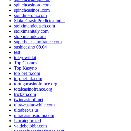
spinchcasinoro.com
spinchcasinosl.com
spindineronz.com
Stake Crash Predictor India
stoiximandeutsch.com
stoiximanitaly.com
stoiximanuk.com
superbetcasinofrance.com
sushicasino 08.04
test
tokyowild.it
Top Casinos
Top Kasyno
top-bet-fr.com
top-bet-uk.com
tortugacasinofrance.org
totalcasinofrance.org
trickzfi.com
twincasinofr.net
ultra-casino-chile.com
ultrabet-us.us
ultracasinosuomi.com
Uncategorized
vaidebetbbbr.com