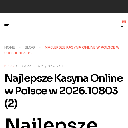
0
HOME
BLOG
NAJLEPSZE KASYNA ONLINE W POLSCE W
2026.10803 (2)
BLOG
20 APRIL 2026
BY
ANKIT
Najlepsze Kasyna Online
w Polsce w 2026.10803
(2)
Najlepsze