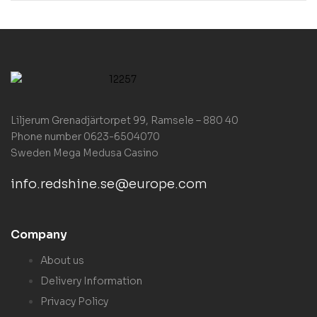
Liljerum Grenadjärtorpet 99, Ramsele – 880 40
Phone number 0623-6504070
Sweden
Mega Medusa Casino
info.redshine.se@europe.com
Company
About us
Delivery Information
Privacy Policy