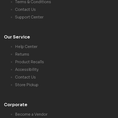
Terms & Conditions
Contact Us
Support Center
Our Service
Help Center
Returns
Product Recalls
Accessibility
Contact Us
Store Pickup
Corporate
Become a Vendor