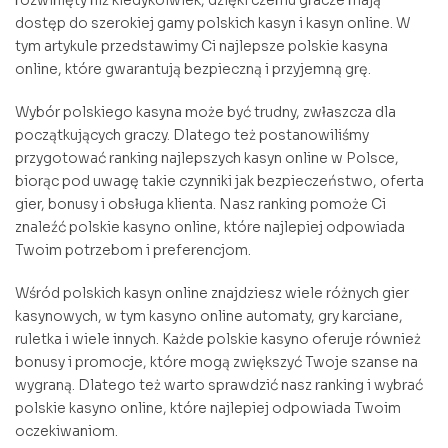
rozwinięty niż kiedykolwiek, dzięki czemu gracze mają
dostęp do szerokiej gamy polskich kasyn i kasyn online. W
tym artykule przedstawimy Ci najlepsze polskie kasyna
online, które gwarantują bezpieczną i przyjemną grę.
Wybór polskiego kasyna może być trudny, zwłaszcza dla
początkujących graczy. Dlatego też postanowiliśmy
przygotować ranking najlepszych kasyn online w Polsce,
biorąc pod uwagę takie czynniki jak bezpieczeństwo, oferta
gier, bonusy i obsługa klienta. Nasz ranking pomoże Ci
znaleźć polskie kasyno online, które najlepiej odpowiada
Twoim potrzebom i preferencjom.
Wśród polskich kasyn online znajdziesz wiele różnych gier
kasynowych, w tym kasyno online automaty, gry karciane,
ruletka i wiele innych. Każde polskie kasyno oferuje również
bonusy i promocje, które mogą zwiększyć Twoje szanse na
wygraną. Dlatego też warto sprawdzić nasz ranking i wybrać
polskie kasyno online, które najlepiej odpowiada Twoim
oczekiwaniom.