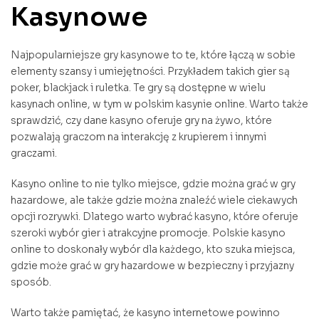
Kasynowe
Najpopularniejsze gry kasynowe to te, które łączą w sobie
elementy szansy i umiejętności. Przykładem takich gier są
poker, blackjack i ruletka. Te gry są dostępne w wielu
kasynach online, w tym w polskim kasynie online. Warto także
sprawdzić, czy dane kasyno oferuje gry na żywo, które
pozwalają graczom na interakcję z krupierem i innymi
graczami.
Kasyno online to nie tylko miejsce, gdzie można grać w gry
hazardowe, ale także gdzie można znaleźć wiele ciekawych
opcji rozrywki. Dlatego warto wybrać kasyno, które oferuje
szeroki wybór gier i atrakcyjne promocje. Polskie kasyno
online to doskonały wybór dla każdego, kto szuka miejsca,
gdzie może grać w gry hazardowe w bezpieczny i przyjazny
sposób.
Warto także pamiętać, że kasyno internetowe powinno