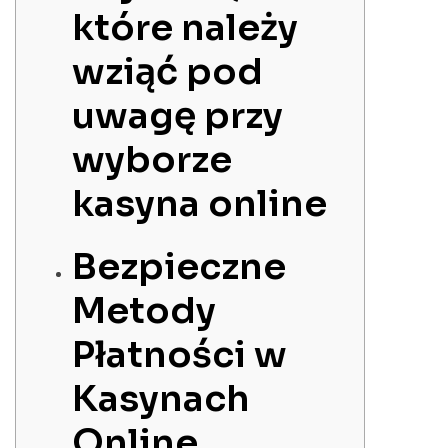
które należy
wziąć pod
uwagę przy
wyborze
kasyna online
Bezpieczne
Metody
Płatności w
Kasynach
Online