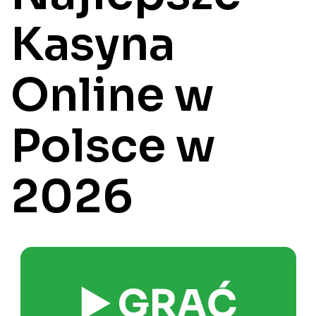
Kasyna
Online w
Polsce w
2026
▶️ GRAĆ