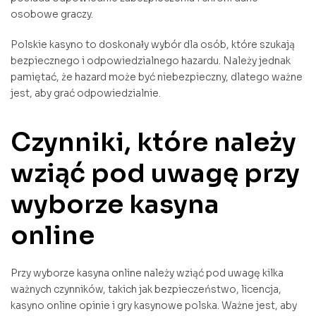
osobowe graczy.
Polskie kasyno to doskonały wybór dla osób, które szukają
bezpiecznego i odpowiedzialnego hazardu. Należy jednak
pamiętać, że hazard może być niebezpieczny, dlatego ważne
jest, aby grać odpowiedzialnie.
Czynniki, które należy
wziąć pod uwagę przy
wyborze kasyna
online
Przy wyborze kasyna online należy wziąć pod uwagę kilka
ważnych czynników, takich jak bezpieczeństwo, licencja,
kasyno online opinie i gry kasynowe polska. Ważne jest, aby