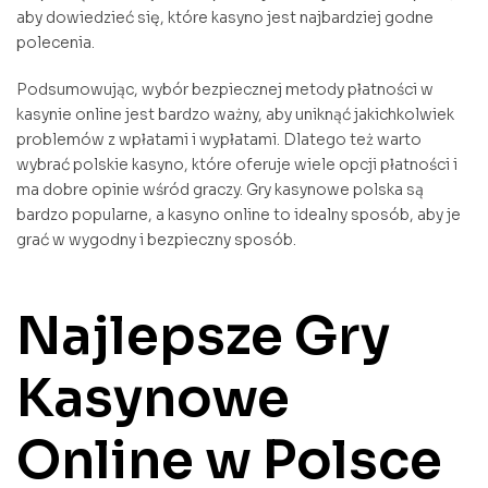
aby dowiedzieć się, które kasyno jest najbardziej godne
polecenia.
Podsumowując, wybór bezpiecznej metody płatności w
kasynie online jest bardzo ważny, aby uniknąć jakichkolwiek
problemów z wpłatami i wypłatami. Dlatego też warto
wybrać polskie kasyno, które oferuje wiele opcji płatności i
ma dobre opinie wśród graczy. Gry kasynowe polska są
bardzo popularne, a kasyno online to idealny sposób, aby je
grać w wygodny i bezpieczny sposób.
Najlepsze Gry
Kasynowe
Online w Polsce