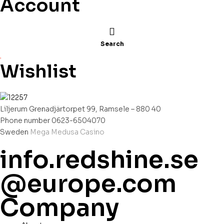
Account
Search
Wishlist
Liljerum Grenadjärtorpet 99, Ramsele – 880 40
Phone number 0623-6504070
Sweden
Mega Medusa Casino
info.redshine.se
@europe.com
Company