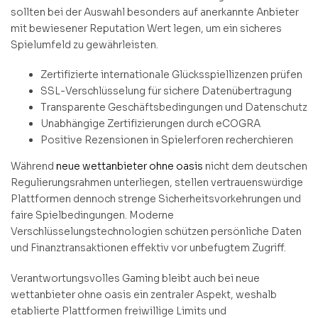
sollten bei der Auswahl besonders auf anerkannte Anbieter
mit bewiesener Reputation Wert legen, um ein sicheres
Spielumfeld zu gewährleisten.
Zertifizierte internationale Glücksspiellizenzen prüfen
SSL-Verschlüsselung für sichere Datenübertragung
Transparente Geschäftsbedingungen und Datenschutz
Unabhängige Zertifizierungen durch eCOGRA
Positive Rezensionen in Spielerforen recherchieren
Während
neue wettanbieter ohne oasis
nicht dem deutschen
Regulierungsrahmen unterliegen, stellen vertrauenswürdige
Plattformen dennoch strenge Sicherheitsvorkehrungen und
faire Spielbedingungen. Moderne
Verschlüsselungstechnologien schützen persönliche Daten
und Finanztransaktionen effektiv vor unbefugtem Zugriff.
Verantwortungsvolles Gaming bleibt auch bei neue
wettanbieter ohne oasis ein zentraler Aspekt, weshalb
etablierte Plattformen freiwillige Limits und