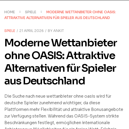
HOME
SPIELE
MODERNE WETTANBIETER OHNE OASIS:
ATTRAKTIVE ALTERNATIVEN FÜR SPIELER AUS DEUTSCHLAND
CATEGORIES
SPIELE
21 APRIL 2026
BY
ANKIT
Moderne Wettanbieter
ohne OASIS: Attraktive
Alternativen für Spieler
aus Deutschland
Die Suche nach neue wettanbieter ohne oasis wird für
deutsche Spieler zunehmend wichtiger, da diese
Plattformen mehr Flexibilität und attraktive Bonusangebote
zur Verfügung stellen. Während das OASIS-System strikte
Beschränkungen festlegt, ermöglichen internationale