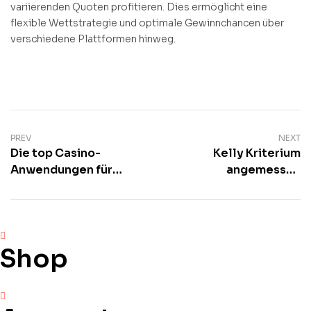
variierenden Quoten profitieren. Dies ermöglicht eine
flexible Wettstrategie und optimale Gewinnchancen über
verschiedene Plattformen hinweg.
Post
PREV
NEXT
Die top Casino-
Kelly Kriterium
navigation
Anwendungen für
angemessen
Mobilgeräte für
anwenden für
Android Smartphones
bestmögliches
im Überblick
Kapitalverwaltung
beim Wetten
Shop