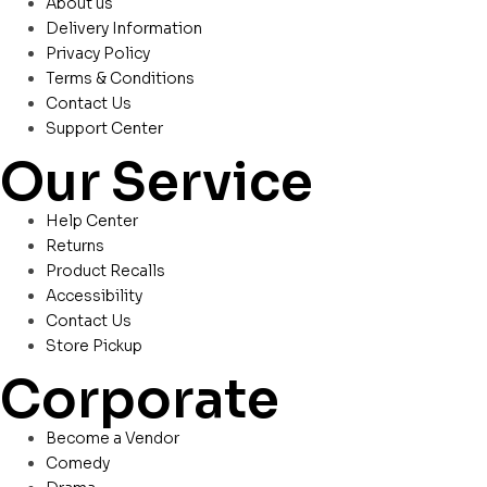
About us
Delivery Information
Privacy Policy
Terms & Conditions
Contact Us
Support Center
Our Service
Help Center
Returns
Product Recalls
Accessibility
Contact Us
Store Pickup
Corporate
Become a Vendor
Comedy