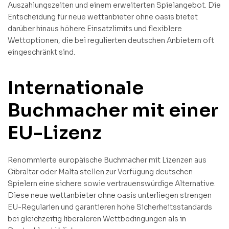
Auszahlungszeiten und einem erweiterten Spielangebot. Die
Entscheidung für neue wettanbieter ohne oasis bietet
darüber hinaus höhere Einsatzlimits und flexiblere
Wettoptionen, die bei regulierten deutschen Anbietern oft
eingeschränkt sind.
Internationale
Buchmacher mit einer
EU-Lizenz
Renommierte europäische Buchmacher mit Lizenzen aus
Gibraltar oder Malta stellen zur Verfügung deutschen
Spielern eine sichere sowie vertrauenswürdige Alternative.
Diese neue wettanbieter ohne oasis unterliegen strengen
EU-Regularien und garantieren hohe Sicherheitsstandards
bei gleichzeitig liberaleren Wettbedingungen als in