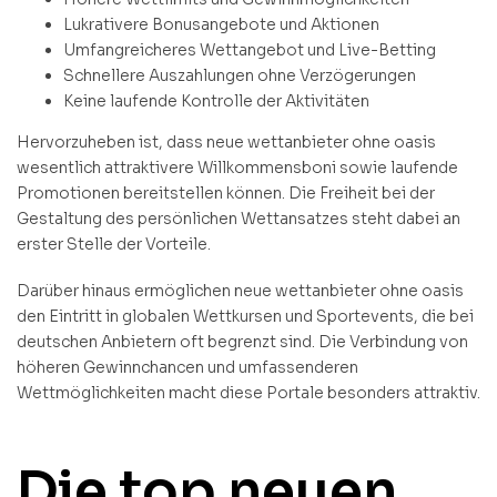
Lukrativere Bonusangebote und Aktionen
Umfangreicheres Wettangebot und Live-Betting
Schnellere Auszahlungen ohne Verzögerungen
Keine laufende Kontrolle der Aktivitäten
Hervorzuheben ist, dass neue wettanbieter ohne oasis
wesentlich attraktivere Willkommensboni sowie laufende
Promotionen bereitstellen können. Die Freiheit bei der
Gestaltung des persönlichen Wettansatzes steht dabei an
erster Stelle der Vorteile.
Darüber hinaus ermöglichen neue wettanbieter ohne oasis
den Eintritt in globalen Wettkursen und Sportevents, die bei
deutschen Anbietern oft begrenzt sind. Die Verbindung von
höheren Gewinnchancen und umfassenderen
Wettmöglichkeiten macht diese Portale besonders attraktiv.
Die top neuen