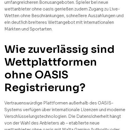
umfangreicheren Bonusangeboten. Spieler bei neue
wettanbieter ohne oasis genießen zudem Zugang zu Live-
Wetten ohne Beschränkungen, schnellere Auszahlungen und
ein deutlich breiteres Wettangebot mit internationalen
Märkten und Sportarten.
Wie zuverlässig sind
Wettplattformen
ohne OASIS
Registrierung?
Vertrauenswürdige Plattformen außerhalb des OASIS-
Systems verfügen über internationale Lizenzen und moderne
Verschlüsselungstechnologien. Die Datensicherheit hängt
von der Wahl des Anbieters ab – etablierte neue
wettanbieter ohne oasis mit Malta Gaming Authority oder