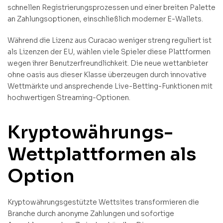
schnellen Registrierungsprozessen und einer breiten Palette
an Zahlungsoptionen, einschließlich moderner E-Wallets.
Während die Lizenz aus Curacao weniger streng reguliert ist
als Lizenzen der EU, wählen viele Spieler diese Plattformen
wegen ihrer Benutzerfreundlichkeit. Die neue wettanbieter
ohne oasis aus dieser Klasse überzeugen durch innovative
Wettmärkte und ansprechende Live-Betting-Funktionen mit
hochwertigen Streaming-Optionen.
Kryptowährungs-
Wettplattformen als
Option
Kryptowährungsgestützte Wettsites transformieren die
Branche durch anonyme Zahlungen und sofortige