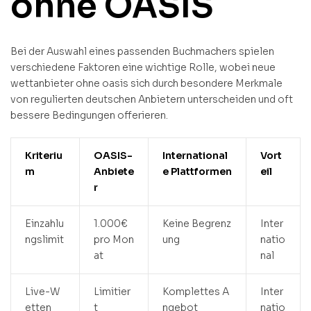
ohne OASIS
Bei der Auswahl eines passenden Buchmachers spielen
verschiedene Faktoren eine wichtige Rolle, wobei neue
wettanbieter ohne oasis sich durch besondere Merkmale
von regulierten deutschen Anbietern unterscheiden und oft
bessere Bedingungen offerieren.
Kriteriu
OASIS-
International
Vort
m
Anbiete
e Plattformen
eil
r
Einzahlu
1.000€
Keine Begrenz
Inter
ngslimit
pro Mon
ung
natio
at
nal
Live-W
Limitier
Komplettes A
Inter
etten
t
ngebot
natio