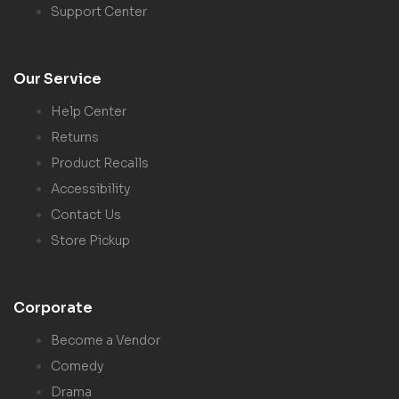
Support Center
Our Service
Help Center
Returns
Product Recalls
Accessibility
Contact Us
Store Pickup
Corporate
Become a Vendor
Comedy
Drama