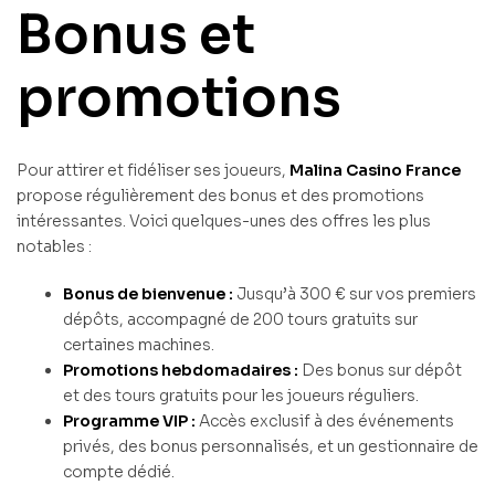
Bonus et
promotions
Pour attirer et fidéliser ses joueurs,
Malina Casino France
propose régulièrement des bonus et des promotions
intéressantes. Voici quelques-unes des offres les plus
notables :
Bonus de bienvenue :
Jusqu’à 300 € sur vos premiers
dépôts, accompagné de 200 tours gratuits sur
certaines machines.
Promotions hebdomadaires :
Des bonus sur dépôt
et des tours gratuits pour les joueurs réguliers.
Programme VIP :
Accès exclusif à des événements
privés, des bonus personnalisés, et un gestionnaire de
compte dédié.