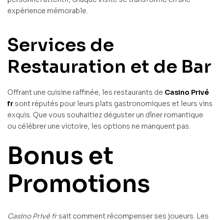
expérience mémorable.
Services de
Restauration et de Bar
Offrant une cuisine raffinée, les restaurants de
Casino Privé
fr
sont réputés pour leurs plats gastronomiques et leurs vins
exquis. Que vous souhaitiez déguster un dîner romantique
ou célébrer une victoire, les options ne manquent pas.
Bonus et
Promotions
Casino Privé fr
sait comment récompenser ses joueurs. Les