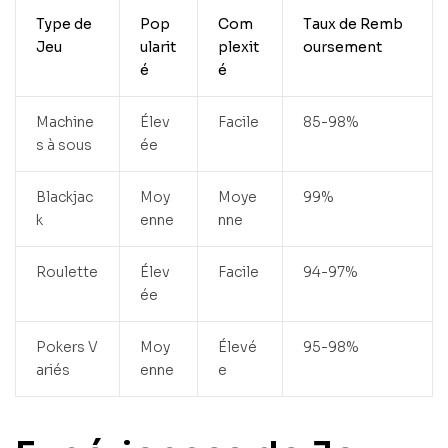
Type de
Pop
Com
Taux de Remb
Jeu
ularit
plexit
oursement
é
é
Machine
Élev
Facile
85-98%
s à sous
ée
Blackjac
Moy
Moye
99%
k
enne
nne
Roulette
Élev
Facile
94-97%
ée
Pokers V
Moy
Élevé
95-98%
ariés
enne
e