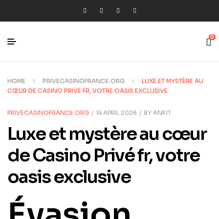
0
HOME
PRIVECASINOFRANCE.ORG
LUXE ET MYSTÈRE AU
CŒUR DE CASINO PRIVÉ FR, VOTRE OASIS EXCLUSIVE
PRIVECASINOFRANCE.ORG
14 APRIL 2026
BY
ANKIT
Luxe et mystère au cœur
de Casino Privé fr, votre
oasis exclusive
Évasion