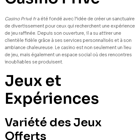
Casino Privé fr
a été fondé avec l’idée de créer un sanctuaire
de divertissement pour ceux qui recherchent une expérience
de jeu raffinée. Depuis son ouverture, il a su attirer une
clientèle fidèle grâce à ses services personnalisés et à son
ambiance chaleureuse. Le casino est non seulement un lieu
de jeu, mais également un espace social où des rencontres
inoubliables se produisent.
Jeux et
Expériences
Variété des Jeux
Offerts