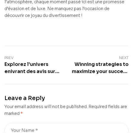
l’atmosphère, chaque moment passé ici est une promesse
d’évasion et de luxe. Ne manquez pas l’occasion de
découvrir ce joyau du divertissement !
PREV
NEXT
Explorez l’univers
Winning strategies to
enivrant des avis sur
maximize your success
Wild Casino et gagnez
in the casino
gros
Leave a Reply
Your email address will not be published.
Required fields are
marked
*