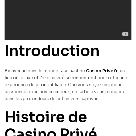
Introduction
Bienvenue dans le monde fascinant de
Casino Privé fr
, un
lieu où le luxe et l’exclusivité se rencontrent pour offrir une
expérience de jeu inoubliable. Que vous soyez un joueur
passionné ou un novice curieux, cet article vous plongera
dans les profondeurs de cet univers captivant.
Histoire de
Casino Privé