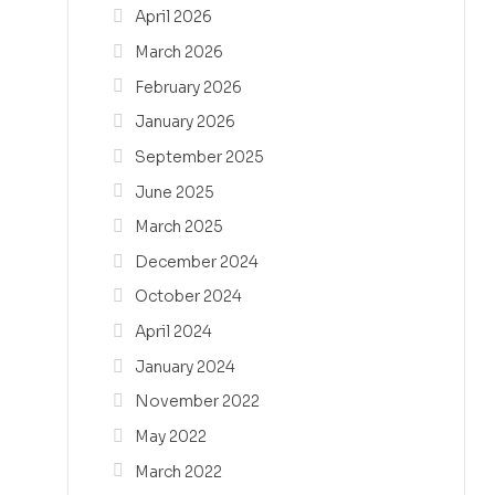
April 2026
March 2026
February 2026
January 2026
September 2025
June 2025
March 2025
December 2024
October 2024
April 2024
January 2024
November 2022
May 2022
March 2022