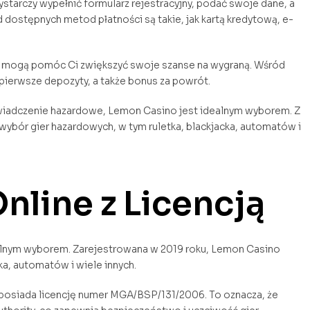
ystarczy wypełnić formularz rejestracyjny, podać swoje dane, a
 dostępnych metod płatności są takie, jak kartą kredytową, e-
e mogą pomóc Ci zwiększyć swoje szanse na wygraną. Wśród
pierwsze depozyty, a także bonus za powrót.
świadczenie hazardowe, Lemon Casino jest idealnym wyborem. Z
 wybór gier hazardowych, w tym ruletka, blackjacka, automatów i
nline z Licencją
dealnym wyborem. Zarejestrowana w 2019 roku, Lemon Casino
ka, automatów i wiele innych.
 posiada licencję numer MGA/BSP/131/2006. To oznacza, że