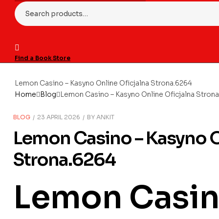
Search
for:
Find a Book Store
Lemon Casino – Kasyno Online Oficjalna Strona.6264
Home
Blog
Lemon Casino – Kasyno Online Oficjalna Stron
CATEGORIES
BLOG
23 APRIL 2026
BY
ANKIT
Lemon Casino – Kasyno O
Strona.6264
Lemon Casin