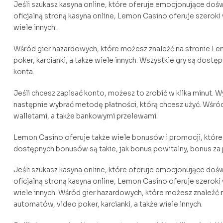
Jeśli szukasz kasyna online, które oferuje emocjonujące do
oficjalną stroną kasyna online, Lemon Casino oferuje szeroki
wiele innych.
Wśród gier hazardowych, które możesz znaleźć na stronie Lemo
poker, karcianki, a także wiele innych. Wszystkie gry są dos
konta.
Jeśli chcesz zapisać konto, możesz to zrobić w kilka minut. W
następnie wybrać metodę płatności, którą chcesz użyć. Wśród
walletami, a także bankowymi przelewami.
Lemon Casino oferuje także wiele bonusów i promocji, któr
dostępnych bonusów są takie, jak bonus powitalny, bonus za 
Jeśli szukasz kasyna online, które oferuje emocjonujące do
oficjalną stroną kasyna online, Lemon Casino oferuje szeroki
wiele innych. Wśród gier hazardowych, które możesz znaleźć na
automatów, video poker, karcianki, a także wiele innych.