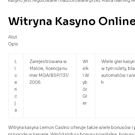
kasyno jest regulowane i nadzorowane przez Malta Gaming Au
Witryna Kasyno Online
Atut
Opis
L
Zarejestrowana w
Wi
Wiele gier kasy
i
Malcie, licencja nu
elk
w tym rulety, bla
c
mer MGA/BSP/131/
i W
automatów i wie
e
2006
yb
h
n
ór
c
Gi
j
er
a
Witryna kasyna Lemon Casino oferuje także wiele bonusów 
przygodę w kasynie. Wśród nich są bonusy powitalne, bonusy z