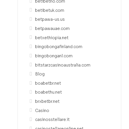
betibetno.com
betibetuk.com
betpawa-us.us
betpawauae.com
betxethiopia.net
bingobongafinland.com
bingobonganl.com
bitstarzcasinoaustralia.com
Blog
boabetbr.net
boabethu.net
brxbetbr.net
Casino
casinosstellare.it
casinostellareonline.net