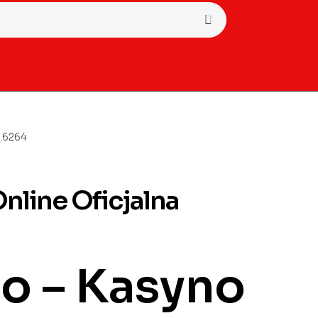
a.6264
nline Oficjalna
o – Kasyno