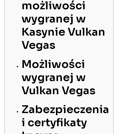
możliwości
wygranej w
Kasynie Vulkan
Vegas
Możliwości
wygranej w
Vulkan Vegas
Zabezpieczenia
i certyfikaty