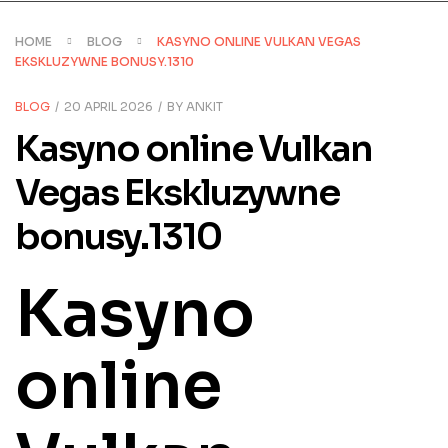
HOME
BLOG
KASYNO ONLINE VULKAN VEGAS
EKSKLUZYWNE BONUSY.1310
CATEGORIES
BLOG
20 APRIL 2026
BY
ANKIT
Kasyno online Vulkan
Vegas Ekskluzywne
bonusy.1310
Kasyno
online