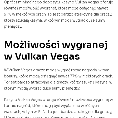
Oprócz minimalnego depozytu, kasyno Vulkan Vegas oferuje
również możliwość wygranej, która może osiągnąć nawet
91% w niektórych grach. To jest bardzo atrakcyjne dla graczy,
którzy szukają kasyna, w którym mogą wygrać duże sumy
pieniędzy.
Możliwości wygranej
w Vulkan Vegas
W Vulkan Vegas gracze mogą wygrać różne nagrody, w tym
bonusy, które mogą osiągnąć nawet 77% w niektórych grach.
To jest bardzo atrakcyjne dla graczy, którzy szukają kasyna, w
którym mogą wygrać duże sumy pieniędzy.
Kasyno Vulkan Vegas oferuje również możliwość wygranej w
formie nagród, które mogą być wypłacane w różnych
walutach, w tym w PLN. To jest bardzo atrakcyjne dla graczy,
którzy szukają kasyna, w którym mogą wygrać duże sumy