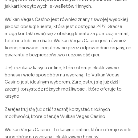
jak kart kredytowych, e-walletów i innych.
Wulkan Vegas Casino jest również znany z swojej wysokiej
jakości obsługi klienta, która jest dostępna 24/7. Gracze
mogą kontaktować się z obsługą klienta za pomocą e-mail,
telefonu lub live chatu. Wulkan Vegas Casino jest również
licencjonowane i regulowane przez odpowiednie organy, co
gwarantuje bezpieczeństwo i uczciwość gier.
Jeśli szukasz kasyna online, które oferuje ekskluzywne
bonusy i wiele sposobów na wygraną, to Vulkan Vegas
Casino jest idealnym wyborem. Zarejestruj się już dziś i
zacznij korzystać z różnych możliwości, które oferuje to
kasyno!
Zarejestruj się już dziś i zacznij korzystać z różnych
możliwości, które oferuje Wulkan Vegas Casino!
Wulkan Vegas Casino – to kasyno online, które oferuje wiele
sposobów na wygraną i ekskluzywne bonusy!