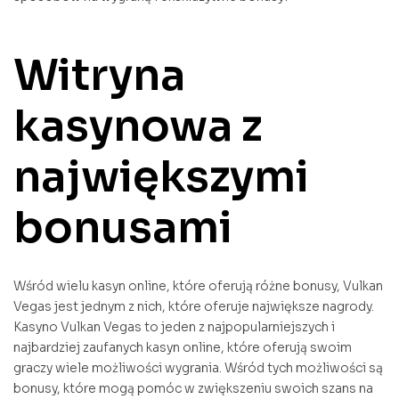
Witryna
kasynowa z
największymi
bonusami
Wśród wielu kasyn online, które oferują różne bonusy, Vulkan
Vegas jest jednym z nich, które oferuje największe nagrody.
Kasyno Vulkan Vegas to jeden z najpopularniejszych i
najbardziej zaufanych kasyn online, które oferują swoim
graczy wiele możliwości wygrania. Wśród tych możliwości są
bonusy, które mogą pomóc w zwiększeniu swoich szans na