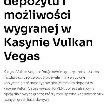
depozytu i
możliwości
wygranej w
Kasynie Vulkan
Vegas
Kasyno Vulkan Vegas oferuje swoim graczy szeroki zakres
możliwości depozytu, co pozwala im na wygodne
korzystanie z różnych typów gier. Minimalny depozyt w
kasynie Vulkan Vegas wynosi 10 PLN, co jest atrakcyjną
opcją dla nowych graczy, którzy chcą spróbować swoich sił w
różnych grach hazardowych.