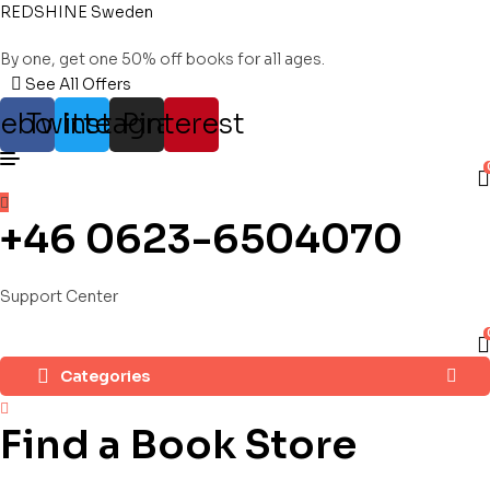
REDSHINE Sweden
By one, get one 50% off books for all ages.
See All Offers
cebook
Twitter
Instagram
Pinterest
+46 0623-6504070
Support Center
Categories
Find a Book Store