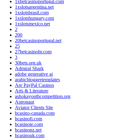
1xbetcasinoportugal.com
1xslotsargentina.net
1xslotsbrasil.com
1xslotshungary.com
1xslotsmexico.net
2
200
20betcasinoportugal.net
25
27betcasinobr.com
3
30bets.org.uk
Admiral Shark
adobe generative ai
arabicbloggertemplates
Are PayPal Casinos
Arts & Literature
ashokayouthcompetition.org
Astronaut
Aviator Clients Site
bcasino-canada.com
bcasinofi.com
bcasinoie.com
bcasinonz.net
bcasinouk.com