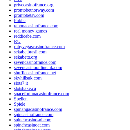
privecasinofrance.org
prontobetnorway.com
prontobetsv.com
Public
rabonacasinofrance.com
real money games
reddicebe.com
RU
rubyvegascasinofrance.com
sekabetbrasil.com
sekabettr.org
sevencasinofrance.com
sevencasinoonline.uk.com
shufflecasinofrance.net
skyhillsuk.com
slots7.it
slotshake.ca
spacefortunacasinofrance.com
Spellen
Spiele
spinangacasinofrance.com
spincasinofrance.com
spinchcasino-nl.com
spinchcasinoat.com