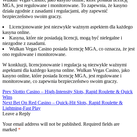
MGA, jest regulowane i monitorowane. To zapewnia, że kasyno
działa zgodnie z zasadami i regulacjami, aby zapewnić
bezpieczeństwo swoim graczy.
Licencjonowanie jest niezwykle ważnym aspektem dla każdego
kasyna online.
Kasyna, które nie posiadają licencji, mogą być nielegalne i
niezgodne z zasadami.
Wulkan Vegas Casino posiada licencję MGA, co oznacza, że jest
ono regulowane i monitorowane.
W konkluzji, licencjonowanie i regulacja są niezwykle ważnymi
aspektami dla każdego kasyna online. Wulkan Vegas Casino, jako
kasyno online, które posiada licencję MGA, jest regulowane i
monitorowane, co zapewnia bezpieczeństwo swoim graczy.
Post
Prev
Slottio Casino – High‑Intensity Slots, Rapid Roulette & Quick
Wins
navigation
Next
Bet On Red Casino – Quick‑Hit Slots, Rapid Roulette &
Lightning‑Fast Play
Leave a Reply
Your email address will not be published.
Required fields are
marked
*