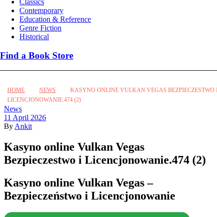
Classics
Contemporary
Education & Reference
Genre Fiction
Historical
Find a Book Store
HOME
NEWS
KASYNO ONLINE VULKAN VEGAS BEZPIECZESTWO 
LICENCJONOWANIE.474 (2)
Categories
News
11 April 2026
By
Ankit
Kasyno online Vulkan Vegas
Bezpieczestwo i Licencjonowanie.474 (2)
Kasyno online Vulkan Vegas –
Bezpieczeństwo i Licencjonowanie