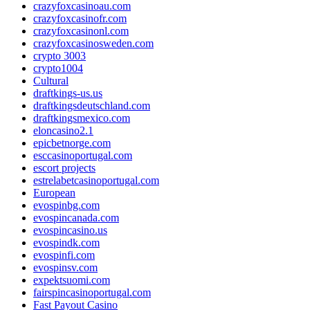
crazyfoxcasinoau.com
crazyfoxcasinofr.com
crazyfoxcasinonl.com
crazyfoxcasinosweden.com
crypto 3003
crypto1004
Cultural
draftkings-us.us
draftkingsdeutschland.com
draftkingsmexico.com
eloncasino2.1
epicbetnorge.com
esccasinoportugal.com
escort projects
estrelabetcasinoportugal.com
European
evospinbg.com
evospincanada.com
evospincasino.us
evospindk.com
evospinfi.com
evospinsv.com
expektsuomi.com
fairspincasinoportugal.com
Fast Payout Casino