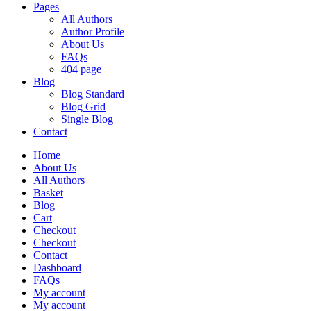
Pages
All Authors
Author Profile
About Us
FAQs
404 page
Blog
Blog Standard
Blog Grid
Single Blog
Contact
Home
About Us
All Authors
Basket
Blog
Cart
Checkout
Checkout
Contact
Dashboard
FAQs
My account
My account