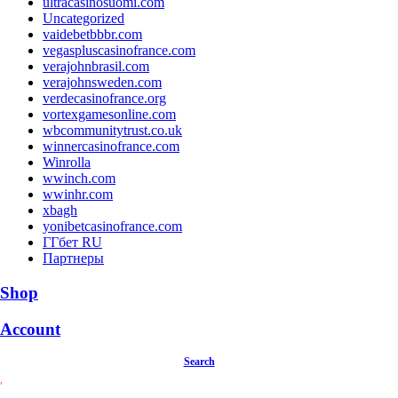
ultracasinosuomi.com
Uncategorized
vaidebetbbbr.com
vegaspluscasinofrance.com
verajohnbrasil.com
verajohnsweden.com
verdecasinofrance.org
vortexgamesonline.com
wbcommunitytrust.co.uk
winnercasinofrance.com
Winrolla
wwinch.com
wwinhr.com
xbagh
yonibetcasinofrance.com
ГГбет RU
Партнеры
Shop
Account
Search