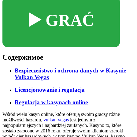
▶️ GRAĆ
Содержимое
Bezpieczeństwo i ochrona danych w Kasynie
Vulkan Vegas
Licencjonowanie i regulacja
Regulacja w kasynach online
Wśród wielu kasyn online, które oferują swoim graczy różne
możliwości hazardu,
vulkan vegas
jest jednym z
najpopularniejszych i najbardziej zaufanych. Kasyno to, które
zostało załocone w 2016 roku, oferuje swoim klientom szeroki
wybór gier hazardowych, w tym kasyno Vulkan Vegas, kasyno