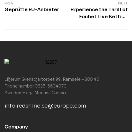
PREV
NEXT
Geprüfte EU-Anbieter
Experience the Thrill of
Fonbet Live Betting
Action
Liljerum Grenadjärtorpet 99, Ramsele – 880 40
Phone number 0623-6504070
Sweden
Mega Medusa Casino
info.redshine.se@europe.com
Company