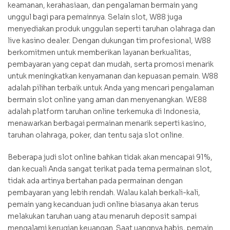
keamanan, kerahasiaan, dan pengalaman bermain yang
unggul bagi para pemainnya. Selain slot, W88 juga
menyediakan produk unggulan seperti taruhan olahraga dan
live kasino dealer. Dengan dukungan tim profesional, W88
berkomitmen untuk memberikan layanan berkualitas,
pembayaran yang cepat dan mudah, serta promosi menarik
untuk meningkatkan kenyamanan dan kepuasan pemain. W88
adalah pilihan terbaik untuk Anda yang mencari pengalaman
bermain slot online yang aman dan menyenangkan. WE88
adalah platform taruhan online terkemuka di Indonesia,
menawarkan berbagai permainan menarik seperti kasino,
taruhan olahraga, poker, dan tentu saja slot online.
Beberapa judi slot online bahkan tidak akan mencapai 91%,
dan kecuali Anda sangat terikat pada tema permainan slot,
tidak ada artinya bertahan pada permainan dengan
pembayaran yang lebih rendah. Walau kalah berkali-kali,
pemain yang kecanduan judi online biasanya akan terus
melakukan taruhan uang atau menaruh deposit sampai
mengalami kerugian keuangan. Saat uangnya habis, pemain