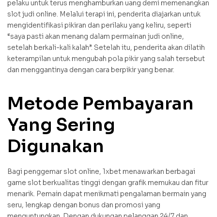
pelaku untuk terus menghamburkan uang demi memenangkan
slot judi online. Melalui terapi ini, penderita diajarkan untuk
mengidentifikasi pikiran dan perilaku yang keliru, seperti
“saya pasti akan menang dalam permainan judi online,
setelah berkali-kali kalah”. Setelah itu, penderita akan dilatih
keterampilan untuk mengubah pola pikir yang salah tersebut
dan menggantinya dengan cara berpikir yang benar.
Metode Pembayaran
Yang Sering
Digunakan
Bagi penggemar slot online, 1xbet menawarkan berbagai
game slot berkualitas tinggi dengan grafik memukau dan fitur
menarik. Pemain dapat menikmati pengalaman bermain yang
seru, lengkap dengan bonus dan promosi yang
menguntungkan. Dengan dukungan pelanggan 24/7 dan