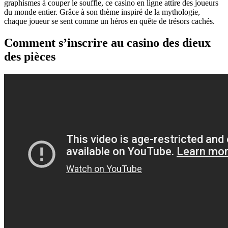
graphismes à couper le souffle, ce casino en ligne attire des joueurs
du monde entier. Grâce à son thème inspiré de la mythologie,
chaque joueur se sent comme un héros en quête de trésors cachés.
Comment s’inscrire au casino des dieux
des pièces