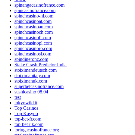
spinangacasinofrance.com
spincasinofrance.com
spinchcasino-nl.com
spinchcasinoat.com
spinchcasinoau.com
spinchcasinoch.com
spinchcasinofr.com
spinchcasinopl.com
spinchcasinoro.com
spinchcasinosl.com
spindineronz.com
Stake Crash Predictor India
stoiximandeutsch.com
stoiximanitaly.com
stoiximanuk.com
superbetcasinofrance.com
sushicasino 08.04
test
tokyowild.it
Top Casinos
Top Kasyno
top-bet-fr.com
top-bet-uk.com
tortugacasinofrance.org