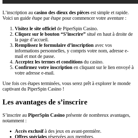
L’inscription au
casino des dieux des pièces
est simple et rapide.
Voici un guide étape par étape pour commencer votre aventure :
Visitez le site officiel
de PiperSpin Casino.
Cliquez sur le bouton “S’inscrire”
situé en haut à droite de
la page d’accueil.
Remplissez le formulaire d’inscription
avec vos
informations personnelles, y compris votre nom, adresse e-
mail et mot de passe.
Acceptez les termes et conditions
du casino.
Confirmez votre inscription
en cliquant sur le lien envoyé à
votre adresse e-mail.
Une fois ces étapes terminées, vous serez prêt à explorer le monde
captivant du PiperSpin Casino !
Les avantages de s’inscrire
S’inscrire au
PiperSpin Casino
présente de nombreux avantages,
notamment :
Accès exclusif
à des jeux en avant-première.
Offres spéciales
réservées aux membres.