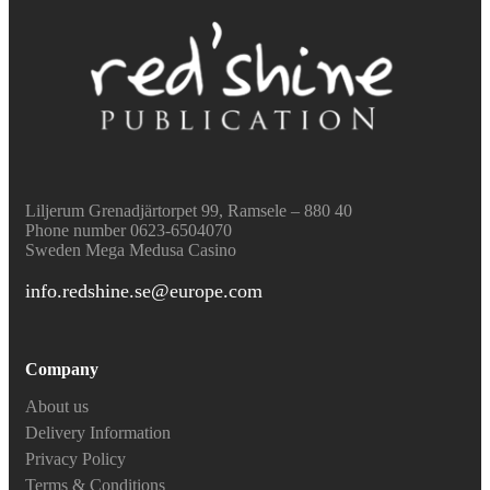
Liljerum Grenadjärtorpet 99, Ramsele – 880 40
Phone number 0623-6504070
Sweden
Mega Medusa Casino
info.redshine.se@europe.com
Company
About us
Delivery Information
Privacy Policy
Terms & Conditions