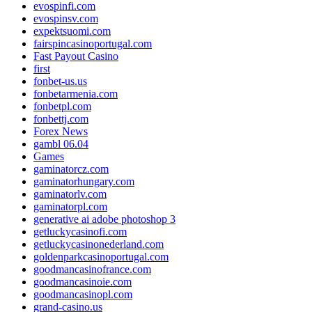
evospinfi.com
evospinsv.com
expektsuomi.com
fairspincasinoportugal.com
Fast Payout Casino
first
fonbet-us.us
fonbetarmenia.com
fonbetpl.com
fonbettj.com
Forex News
gambl 06.04
Games
gaminatorcz.com
gaminatorhungary.com
gaminatorlv.com
gaminatorpl.com
generative ai adobe photoshop 3
getluckycasinofi.com
getluckycasinonederland.com
goldenparkcasinoportugal.com
goodmancasinofrance.com
goodmancasinoie.com
goodmancasinopl.com
grand-casino.us