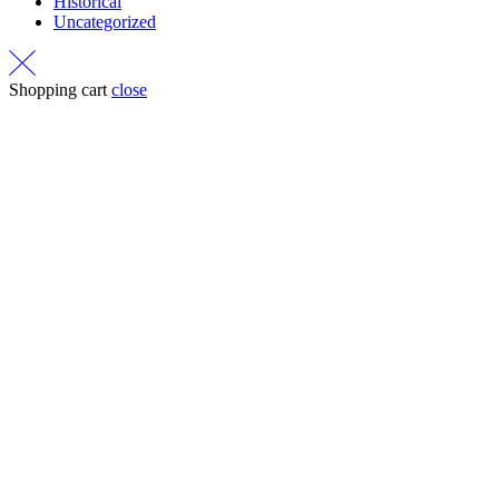
Historical
Uncategorized
Shopping cart
close