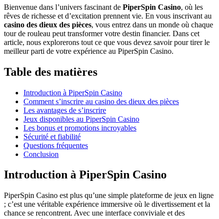
Bienvenue dans l’univers fascinant de
PiperSpin Casino
, où les
rêves de richesse et d’excitation prennent vie. En vous inscrivant au
casino des dieux des pièces
, vous entrez dans un monde où chaque
tour de rouleau peut transformer votre destin financier. Dans cet
article, nous explorerons tout ce que vous devez savoir pour tirer le
meilleur parti de votre expérience au PiperSpin Casino.
Table des matières
Introduction à PiperSpin Casino
Comment s’inscrire au casino des dieux des pièces
Les avantages de s’inscrire
Jeux disponibles au PiperSpin Casino
Les bonus et promotions incroyables
Sécurité et fiabilité
Questions fréquentes
Conclusion
Introduction à PiperSpin Casino
PiperSpin Casino est plus qu’une simple plateforme de jeux en ligne
; c’est une véritable expérience immersive où le divertissement et la
chance se rencontrent. Avec une interface conviviale et des