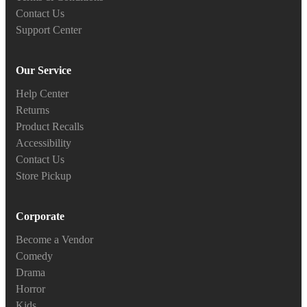
Contact Us
Support Center
Our Service
Help Center
Returns
Product Recalls
Accessibility
Contact Us
Store Pickup
Corporate
Become a Vendor
Comedy
Drama
Horror
Kids