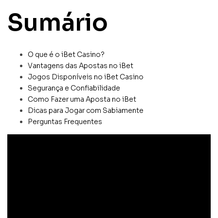
Sumário
O que é o iBet Casino?
Vantagens das Apostas no iBet
Jogos Disponíveis no iBet Casino
Segurança e Confiabilidade
Como Fazer uma Aposta no iBet
Dicas para Jogar com Sabiamente
Perguntas Frequentes