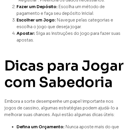
Fazer um Depósito:
Escolha um método de
pagamento e faça seu depósito inicial.
Escolher um Jogo:
Navegue pelas categorias e
escolha o jogo que deseja jogar.
Apostar:
Siga as instruções do jogo para fazer suas
apostas.
Dicas para Jogar
com Sabedoria
Embora a sorte desempenhe um papel importante nos
jogos de cassino, algumas estratégias podem ajudá-lo a
melhorar suas chances. Aqui estão algumas dicas úteis:
Defina um Orçamento:
Nunca aposte mais do que