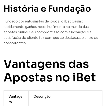
História e Fundação
Fundado por entusiastas de jogos, o iBet Casino
rapidamente ganhou reconhecimento no mundo das
apostas online. Seu compromisso com a inovação e a
satisfação do cliente fez com que se destacasse entre os
concorrentes.
Vantagens das
Apostas no iBet
Vantage
Descrição
m