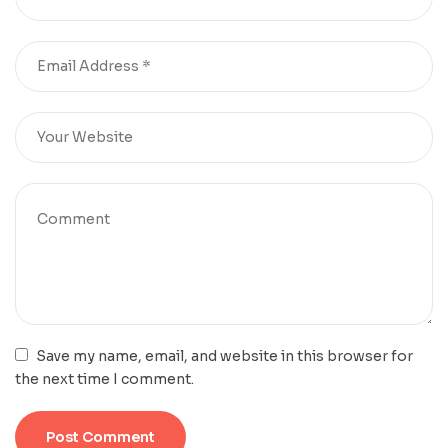
Save my name, email, and website in this browser for
the next time I comment.