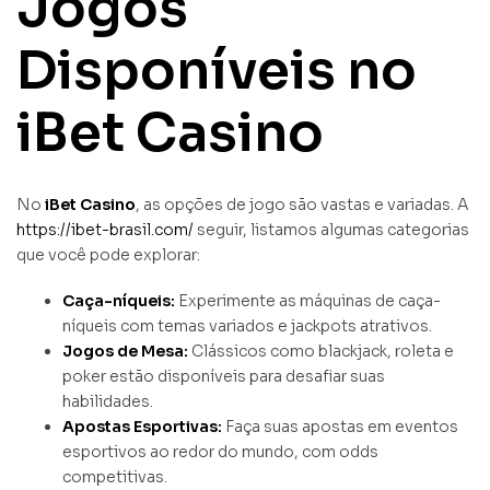
Jogos
Disponíveis no
iBet Casino
No
iBet Casino
, as opções de jogo são vastas e variadas. A
https://ibet-brasil.com/
seguir, listamos algumas categorias
que você pode explorar:
Caça-níqueis:
Experimente as máquinas de caça-
níqueis com temas variados e jackpots atrativos.
Jogos de Mesa:
Clássicos como blackjack, roleta e
poker estão disponíveis para desafiar suas
habilidades.
Apostas Esportivas:
Faça suas apostas em eventos
esportivos ao redor do mundo, com odds
competitivas.