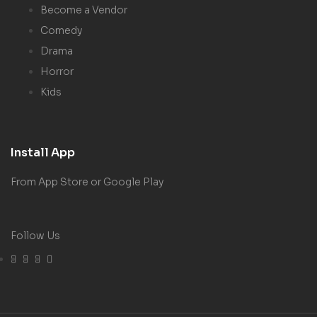
Become a Vendor
Comedy
Drama
Horror
Kids
Install App
From App Store or Google Play
Follow Us