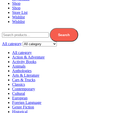
Shop
Shop
Store List
Wishlist
Wishlist
Search
All category
All category
Action & Adventure
Activity Books
Animals
Anthologies
Arts & Literature
Cars & Trucks
Classics
Contemporary
Cultural
European
Foreign Language
Genre Fiction
Historical