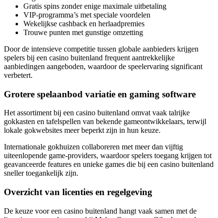
Gratis spins zonder enige maximale uitbetaling
VIP-programma’s met speciale voordelen
Wekelijkse cashback en herlaadpremies
Trouwe punten met gunstige omzetting
Door de intensieve competitie tussen globale aanbieders krijgen
spelers bij een casino buitenland frequent aantrekkelijke
aanbiedingen aangeboden, waardoor de speelervaring significant
verbetert.
Grotere spelaanbod variatie en gaming software
Het assortiment bij een casino buitenland omvat vaak talrijke
gokkasten en tafelspellen van bekende gameontwikkelaars, terwijl
lokale gokwebsites meer beperkt zijn in hun keuze.
Internationale gokhuizen collaboreren met meer dan vijftig
uiteenlopende game-providers, waardoor spelers toegang krijgen tot
geavanceerde features en unieke games die bij een casino buitenland
sneller toegankelijk zijn.
Overzicht van licenties en regelgeving
De keuze voor een casino buitenland hangt vaak samen met de