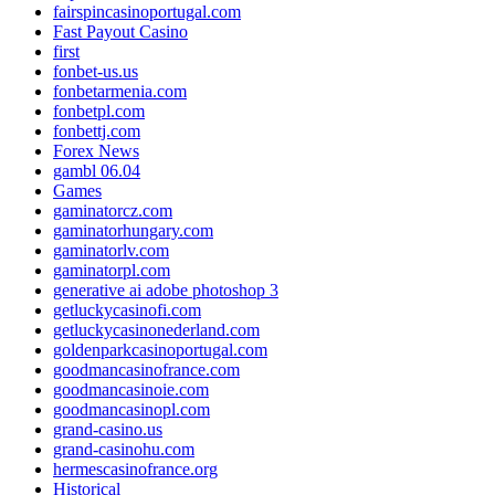
fairspincasinoportugal.com
Fast Payout Casino
first
fonbet-us.us
fonbetarmenia.com
fonbetpl.com
fonbettj.com
Forex News
gambl 06.04
Games
gaminatorcz.com
gaminatorhungary.com
gaminatorlv.com
gaminatorpl.com
generative ai adobe photoshop 3
getluckycasinofi.com
getluckycasinonederland.com
goldenparkcasinoportugal.com
goodmancasinofrance.com
goodmancasinoie.com
goodmancasinopl.com
grand-casino.us
grand-casinohu.com
hermescasinofrance.org
Historical