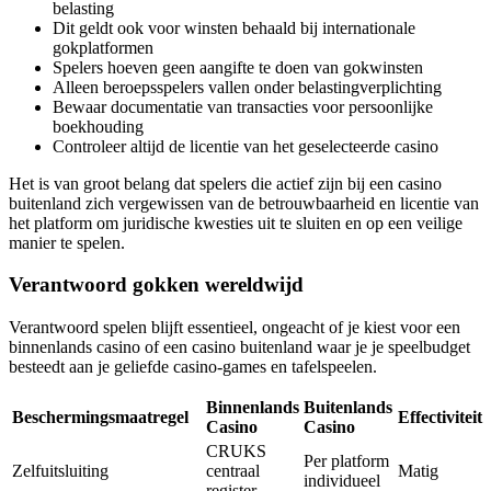
belasting
Dit geldt ook voor winsten behaald bij internationale
gokplatformen
Spelers hoeven geen aangifte te doen van gokwinsten
Alleen beroepsspelers vallen onder belastingverplichting
Bewaar documentatie van transacties voor persoonlijke
boekhouding
Controleer altijd de licentie van het geselecteerde casino
Het is van groot belang dat spelers die actief zijn bij een casino
buitenland zich vergewissen van de betrouwbaarheid en licentie van
het platform om juridische kwesties uit te sluiten en op een veilige
manier te spelen.
Verantwoord gokken wereldwijd
Verantwoord spelen blijft essentieel, ongeacht of je kiest voor een
binnenlands casino of een casino buitenland waar je je speelbudget
besteedt aan je geliefde casino-games en tafelspeelen.
Binnenlands
Buitenlands
Beschermingsmaatregel
Effectiviteit
Casino
Casino
CRUKS
Per platform
Zelfuitsluiting
centraal
Matig
individueel
register