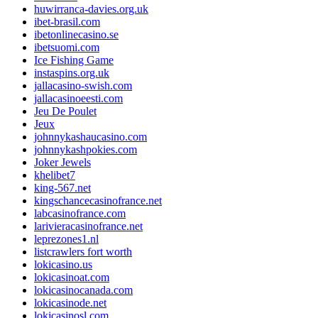
huwirranca-davies.org.uk
ibet-brasil.com
ibetonlinecasino.se
ibetsuomi.com
Ice Fishing Game
instaspins.org.uk
jallacasino-swish.com
jallacasinoeesti.com
Jeu De Poulet
Jeux
johnnykashaucasino.com
johnnykashpokies.com
Joker Jewels
khelibet7
king-567.net
kingschancecasinofrance.net
labcasinofrance.com
larivieracasinofrance.net
leprezones1.nl
listcrawlers fort worth
lokicasino.us
lokicasinoat.com
lokicasinocanada.com
lokicasinode.net
lokicasinosl.com