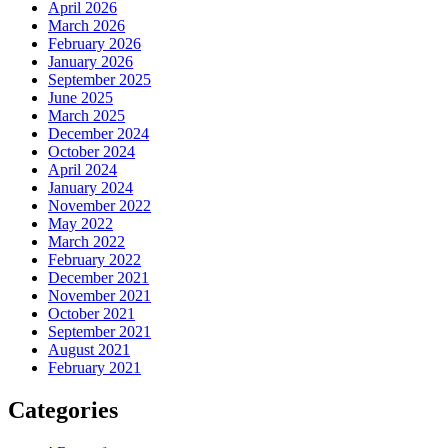
April 2026
March 2026
February 2026
January 2026
September 2025
June 2025
March 2025
December 2024
October 2024
April 2024
January 2024
November 2022
May 2022
March 2022
February 2022
December 2021
November 2021
October 2021
September 2021
August 2021
February 2021
Categories