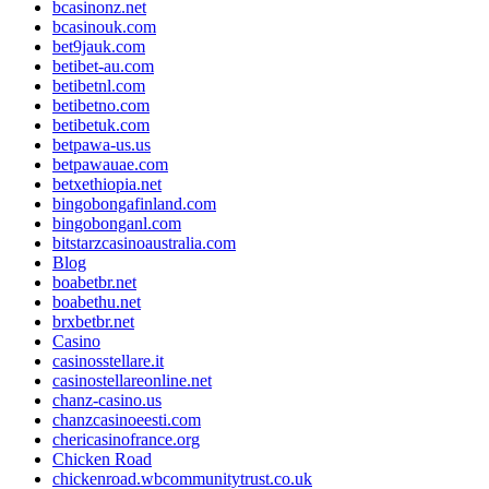
bcasinonz.net
bcasinouk.com
bet9jauk.com
betibet-au.com
betibetnl.com
betibetno.com
betibetuk.com
betpawa-us.us
betpawauae.com
betxethiopia.net
bingobongafinland.com
bingobonganl.com
bitstarzcasinoaustralia.com
Blog
boabetbr.net
boabethu.net
brxbetbr.net
Casino
casinosstellare.it
casinostellareonline.net
chanz-casino.us
chanzcasinoeesti.com
chericasinofrance.org
Chicken Road
chickenroad.wbcommunitytrust.co.uk