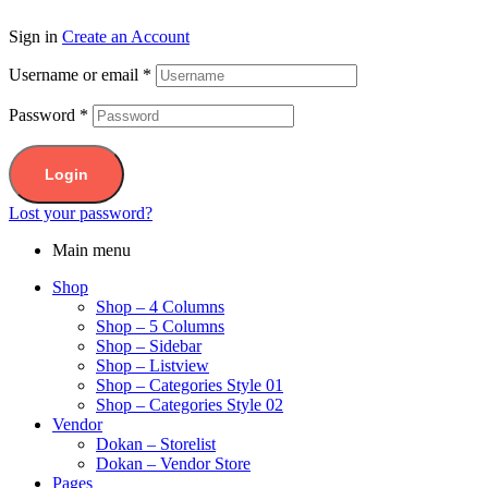
Sign in
Create an Account
Username or email
*
Password
*
Login
Lost your password?
Main menu
Shop
Shop – 4 Columns
Shop – 5 Columns
Shop – Sidebar
Shop – Listview
Shop – Categories Style 01
Shop – Categories Style 02
Vendor
Dokan – Storelist
Dokan – Vendor Store
Pages