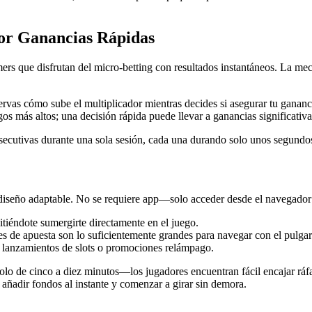
tor Ganancias Rápidas
que disfrutan del micro‑betting con resultados instantáneos. La mecáni
rvas cómo sube el multiplicador mientras decides si asegurar tu gananc
s más altos; una decisión rápida puede llevar a ganancias significativa
ecutivas durante una sola sesión, cada una durando solo unos segundos d
 diseño adaptable. No se requiere app—solo acceder desde el navegador 
tiéndote sumergirte directamente en el juego.
es de apuesta son lo suficientemente grandes para navegar con el pulgar
s lanzamientos de slots o promociones relámpago.
o de cinco a diez minutos—los jugadores encuentran fácil encajar ráfa
 añadir fondos al instante y comenzar a girar sin demora.