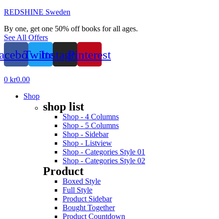
REDSHINE Sweden
By one, get one 50% off books for all ages.
See All Offers
acebook
Twitter
Instagram
Pinterest
Menu
0
kr
0.00
Shop
shop list
Shop - 4 Columns
Shop - 5 Columns
Shop - Sidebar
Shop - Listview
Shop - Categories Style 01
Shop - Categories Style 02
Product
Boxed Style
Full Style
Product Sidebar
Bought Together
Product Countdown