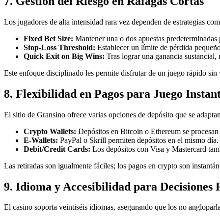
7. Gestión del Riesgo en Ráfagas Cortas
Los jugadores de alta intensidad rara vez dependen de estrategias comp
Fixed Bet Size:
Mantener una o dos apuestas predeterminadas po
Stop‑Loss Threshold:
Establecer un límite de pérdida pequeñ
Quick Exit on Big Wins:
Tras lograr una ganancia sustancial,
Este enfoque disciplinado les permite disfrutar de un juego rápido s
8. Flexibilidad en Pagos para Juego Instan
El sitio de Gransino ofrece varias opciones de depósito que se adaptan 
Crypto Wallets:
Depósitos en Bitcoin o Ethereum se procesan al
E‑Wallets:
PayPal o Skrill permiten depósitos en el mismo día.
Debit/Credit Cards:
Los depósitos con Visa y Mastercard tam
Las retiradas son igualmente fáciles; los pagos en crypto son instant
9. Idioma y Accesibilidad para Decisiones
El casino soporta veintiséis idiomas, asegurando que los no anglopa