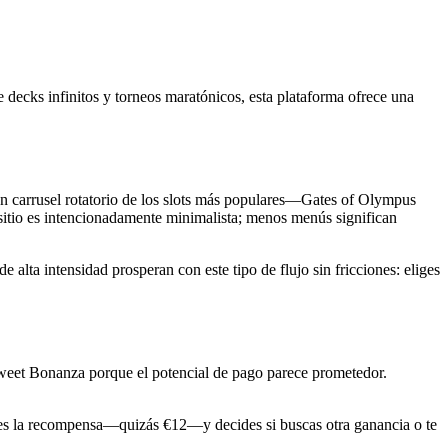
decks infinitos y torneos maratónicos, esta plataforma ofrece una
 un carrusel rotatorio de los slots más populares—Gates of Olympus
tio es intencionadamente minimalista; menos menús significan
 alta intensidad prosperan con este tipo de flujo sin fricciones: eliges
s Sweet Bonanza porque el potencial de pago parece prometedor.
es la recompensa—quizás €12—y decides si buscas otra ganancia o te