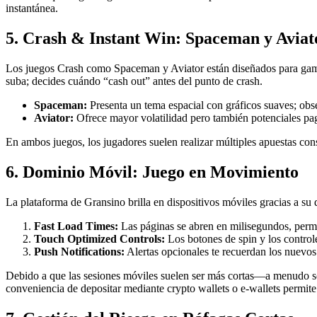
instantánea.
5. Crash & Instant Win: Spaceman y Avia
Los juegos Crash como Spaceman y Aviator están diseñados para gamers 
suba; decides cuándo “cash out” antes del punto de crash.
Spaceman:
Presenta un tema espacial con gráficos suaves; obse
Aviator:
Ofrece mayor volatilidad pero también potenciales pago
En ambos juegos, los jugadores suelen realizar múltiples apuestas cons
6. Dominio Móvil: Juego en Movimiento
La plataforma de Gransino brilla en dispositivos móviles gracias a su
Fast Load Times:
Las páginas se abren en milisegundos, permi
Touch Optimized Controls:
Los botones de spin y los control
Push Notifications:
Alertas opcionales te recuerdan los nuevo
Debido a que las sesiones móviles suelen ser más cortas—a menudo sol
conveniencia de depositar mediante crypto wallets o e‑wallets permite