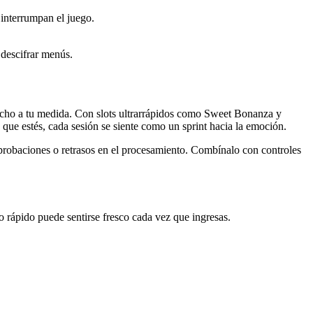
 interrumpan el juego.
 descifrar menús.
 hecho a tu medida. Con slots ultrarrápidos como Sweet Bonanza y
ue estés, cada sesión se siente como un sprint hacia la emoción.
probaciones o retrasos en el procesamiento. Combínalo con controles
rápido puede sentirse fresco cada vez que ingresas.