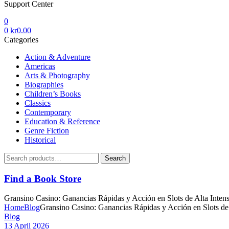
Support Center
0
0
kr
0.00
Categories
Action & Adventure
Americas
Arts & Photography
Biographies
Children’s Books
Classics
Contemporary
Education & Reference
Genre Fiction
Historical
Search
Search
for:
Find a Book Store
Gransino Casino: Ganancias Rápidas y Acción en Slots de Alta Inten
Home
Blog
Gransino Casino: Ganancias Rápidas y Acción en Slots de 
Categories
Blog
13 April 2026