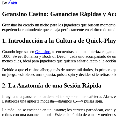
By
Ankit
Gransino Casino: Ganancias Rápidas y Acci
Gransino ha creado un nicho para los jugadores que buscan momentos d
experiencia contundente que encaja perfectamente en el ritmo de un d
1. Introducción a la Cultura de Quick‑Pla
Cuando ingresas en
Gransino
, te encuentras con una interfaz elegan
1000, Sweet Bonanza y Book of Dead—cada uno acompañado de una señ
menos clics, ideal para jugadores que quieren saltar directo a la acción
Debido a que el casino alberga más de nueve mil títulos, lo primero que
un juego, estableces una apuesta, pulsas spin y decides si te retiras 
2. La Anatomía de una Sesión Rápida
Imagina una pausa en la tarde en el trabajo o en una cafetería. Abres 
Estableces una apuesta modesta—digamos €5—y pulsas spin.
La máquina se enciende en un instante; los carretes parpadean, cae
retiras con una ganancia limpia. Este ciclo rápido de ganar y perder es