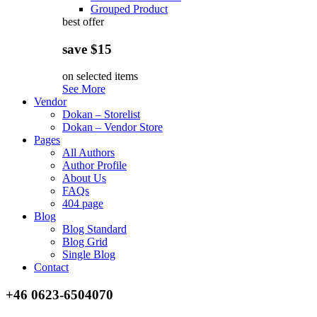
Grouped Product
best offer
save $15
on selected items
See More
Vendor
Dokan – Storelist
Dokan – Vendor Store
Pages
All Authors
Author Profile
About Us
FAQs
404 page
Blog
Blog Standard
Blog Grid
Single Blog
Contact
+46 0623-6504070