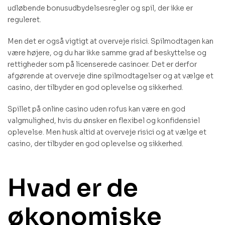
udløbende bonusudbydelsesregler og spil, der ikke er
reguleret.
Men det er også vigtigt at overveje risici. Spilmodtagen kan
være højere, og du har ikke samme grad af beskyttelse og
rettigheder som på licenserede casinoer. Det er derfor
afgørende at overveje dine spilmodtagelser og at vælge et
casino, der tilbyder en god oplevelse og sikkerhed.
Spillet på online casino uden rofus kan være en god
valgmulighed, hvis du ønsker en flexibel og konfidensiel
oplevelse. Men husk altid at overveje risici og at vælge et
casino, der tilbyder en god oplevelse og sikkerhed.
Hvad er de
økonomiske