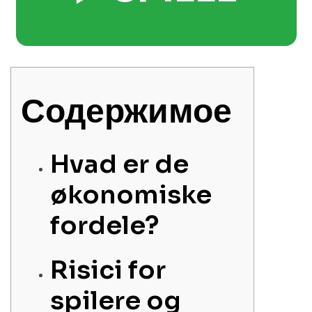
Содержимое
Hvad er de
økonomiske
fordele?
Risici for
spilere og