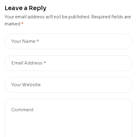
Leave a Reply
Your email address will not be published.
Required fields are
marked
*