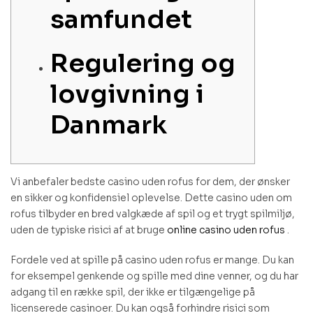
samfundet
Regulering og
lovgivning i
Danmark
Vi anbefaler bedste casino uden rofus for dem, der ønsker
en sikker og konfidensiel oplevelse. Dette casino uden om
rofus tilbyder en bred valgkæde af spil og et trygt spilmiljø,
uden de typiske risici af at bruge
online casino uden rofus
.
Fordele ved at spille på casino uden rofus er mange. Du kan
for eksempel genkende og spille med dine venner, og du har
adgang til en række spil, der ikke er tilgængelige på
licenserede casinoer. Du kan også forhindre risici som