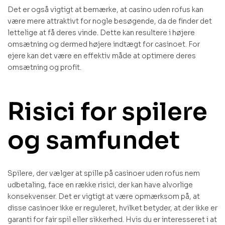
Det er også vigtigt at bemærke, at casino uden rofus kan
være mere attraktivt for nogle besøgende, da de finder det
lettelige at få deres vinde. Dette kan resultere i højere
omsætning og dermed højere indtægt for casinoet. For
ejere kan det være en effektiv måde at optimere deres
omsætning og profit.
Risici for spilere
og samfundet
Spilere, der vælger at spille på casinoer uden rofus nem
udbetaling, face en række risici, der kan have alvorlige
konsekvenser. Det er vigtigt at være opmærksom på, at
disse casinoer ikke er reguleret, hvilket betyder, at der ikke er
garanti for fair spil eller sikkerhed. Hvis du er interesseret i at