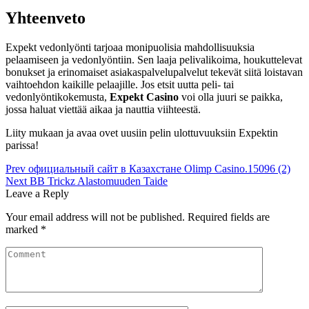
Yhteenveto
Expekt vedonlyönti tarjoaa monipuolisia mahdollisuuksia
pelaamiseen ja vedonlyöntiin. Sen laaja pelivalikoima, houkuttelevat
bonukset ja erinomaiset asiakaspalvelupalvelut tekevät siitä loistavan
vaihtoehdon kaikille pelaajille. Jos etsit uutta peli- tai
vedonlyöntikokemusta,
Expekt Casino
voi olla juuri se paikka,
jossa haluat viettää aikaa ja nauttia viihteestä.
Liity mukaan ja avaa ovet uusiin pelin ulottuvuuksiin Expektin
parissa!
Prev
официальный сайт в Казахстане Olimp Casino.15096 (2)
Next
BB Trickz Alastomuuden Taide
Leave a Reply
Your email address will not be published.
Required fields are
marked
*