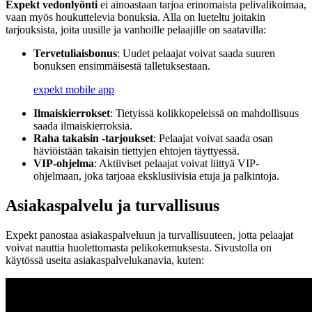
Expekt vedonlyönti
ei ainoastaan tarjoa erinomaista pelivalikoimaa,
vaan myös houkuttelevia bonuksia. Alla on lueteltu joitakin
tarjouksista, joita uusille ja vanhoille pelaajille on saatavilla:
Tervetuliaisbonus
: Uudet pelaajat voivat saada suuren
bonuksen ensimmäisestä talletuksestaan.
expekt mobile app
Ilmaiskierrokset
: Tietyissä kolikkopeleissä on mahdollisuus
saada ilmaiskierroksia.
Raha takaisin -tarjoukset
: Pelaajat voivat saada osan
häviöistään takaisin tiettyjen ehtojen täyttyessä.
VIP-ohjelma
: Aktiiviset pelaajat voivat liittyä VIP-
ohjelmaan, joka tarjoaa eksklusiivisia etuja ja palkintoja.
Asiakaspalvelu ja turvallisuus
Expekt panostaa asiakaspalveluun ja turvallisuuteen, jotta pelaajat
voivat nauttia huolettomasta pelikokemuksesta. Sivustolla on
käytössä useita asiakaspalvelukanavia, kuten: