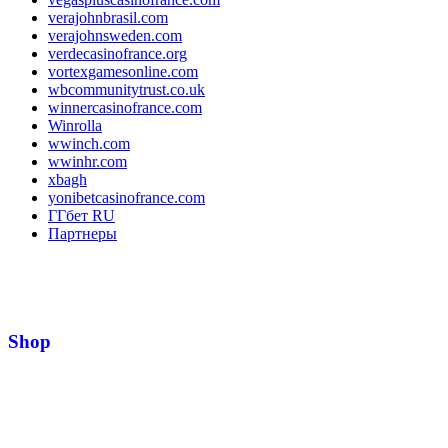
verajohnbrasil.com
verajohnsweden.com
verdecasinofrance.org
vortexgamesonline.com
wbcommunitytrust.co.uk
winnercasinofrance.com
Winrolla
wwinch.com
wwinhr.com
xbagh
yonibetcasinofrance.com
ГГбет RU
Партнеры
Shop