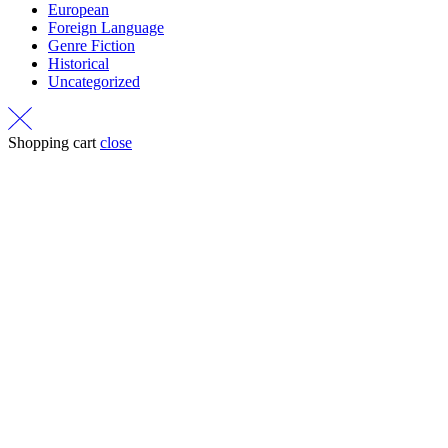
European
Foreign Language
Genre Fiction
Historical
Uncategorized
Shopping cart
close