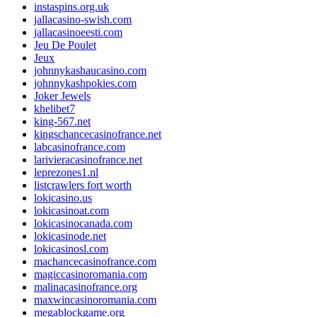
instaspins.org.uk
jallacasino-swish.com
jallacasinoeesti.com
Jeu De Poulet
Jeux
johnnykashaucasino.com
johnnykashpokies.com
Joker Jewels
khelibet7
king-567.net
kingschancecasinofrance.net
labcasinofrance.com
larivieracasinofrance.net
leprezones1.nl
listcrawlers fort worth
lokicasino.us
lokicasinoat.com
lokicasinocanada.com
lokicasinode.net
lokicasinosl.com
machancecasinofrance.com
magiccasinoromania.com
malinacasinofrance.org
maxwincasinoromania.com
megablockgame.org