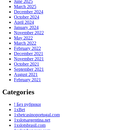
June 2025
March 2025
December 2024
October 2024
April 2024
January 2024
November 2022
May 2022
March 2022
February 2022
December 2021
November 2021
October 2021
September 2021
August 2021
February 2021
Categories
! Без рубрики
1xBet
1xbetcasinoportugal.com
1xslotsargentina.net
1xslotsbrasil.com