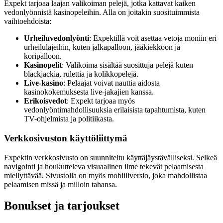
Expekt tarjoaa laajan valikoiman pelejä, jotka kattavat kaiken
vedonlyönnistä kasinopeleihin. Alla on joitakin suosituimmista
vaihtoehdoista:
Urheiluvedonlyönti
: Expektillä voit asettaa vetoja moniin eri
urheilulajeihin, kuten jalkapalloon, jääkiekkoon ja
koripalloon.
Kasinopelit
: Valikoima sisältää suosittuja pelejä kuten
blackjackia, rulettia ja kolikkopelejä.
Live-kasino
: Pelaajat voivat nauttia aidosta
kasinokokemuksesta live-jakajien kanssa.
Erikoisvedot
: Expekt tarjoaa myös
vedonlyöntimahdollisuuksia erilaisista tapahtumista, kuten
TV-ohjelmista ja politiikasta.
Verkkosivuston käyttöliittymä
Expektin verkkosivusto on suunniteltu käyttäjäystävälliseksi. Selkeä
navigointi ja houkutteleva visuaalinen ilme tekevät pelaamisesta
miellyttävää. Sivustolla on myös mobiiliversio, joka mahdollistaa
pelaamisen missä ja milloin tahansa.
Bonukset ja tarjoukset