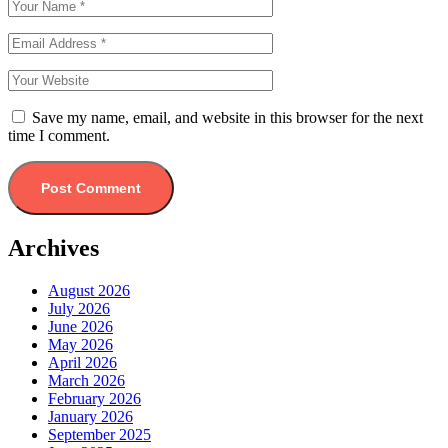
Save my name, email, and website in this browser for the next
time I comment.
Archives
August 2026
July 2026
June 2026
May 2026
April 2026
March 2026
February 2026
January 2026
September 2025