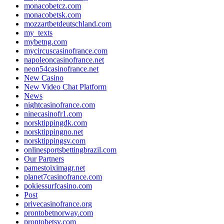
monacobetcz.com
monacobetsk.com
mozzartbetdeutschland.com
my_texts
mybetng.com
mycircuscasinofrance.com
napoleoncasinofrance.net
neon54casinofrance.net
New Casino
New Video Chat Platform
News
nightcasinofrance.com
ninecasinofr1.com
norsktippingdk.com
norsktippingno.net
norsktippingsv.com
onlinesportsbettingbrazil.com
Our Partners
pamestoiximagr.net
planet7casinofrance.com
pokiessurfcasino.com
Post
privecasinofrance.org
prontobetnorway.com
prontobetsv.com