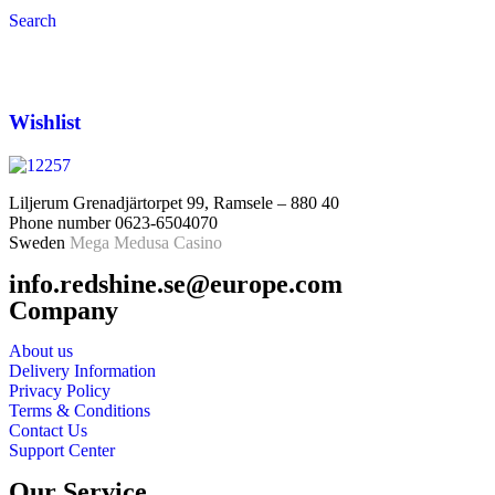
Search
Wishlist
Liljerum Grenadjärtorpet 99, Ramsele – 880 40
Phone number 0623-6504070
Sweden
Mega Medusa Casino
info.redshine.se@europe.com
Company
About us
Delivery Information
Privacy Policy
Terms & Conditions
Contact Us
Support Center
Our Service