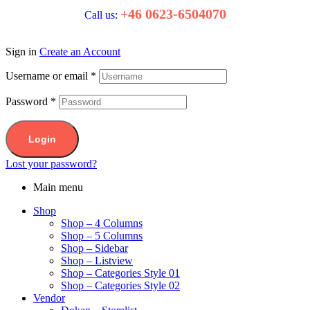
+46 0623-6504070
Call us:
Sign in
Create an Account
Username or email
*
Password
*
Login
Lost your password?
Main menu
Shop
Shop – 4 Columns
Shop – 5 Columns
Shop – Sidebar
Shop – Listview
Shop – Categories Style 01
Shop – Categories Style 02
Vendor