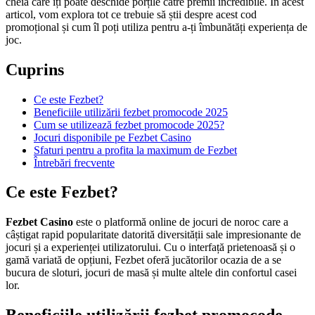
cheia care îți poate deschide porțile către premii incredibile. În acest
articol, vom explora tot ce trebuie să știi despre acest cod
promoțional și cum îl poți utiliza pentru a-ți îmbunătăți experiența de
joc.
Cuprins
Ce este Fezbet?
Beneficiile utilizării fezbet promocode 2025
Cum se utilizează fezbet promocode 2025?
Jocuri disponibile pe Fezbet Casino
Sfaturi pentru a profita la maximum de Fezbet
Întrebări frecvente
Ce este Fezbet?
Fezbet Casino
este o platformă online de jocuri de noroc care a
câștigat rapid popularitate datorită diversității sale impresionante de
jocuri și a experienței utilizatorului. Cu o interfață prietenoasă și o
gamă variată de opțiuni, Fezbet oferă jucătorilor ocazia de a se
bucura de sloturi, jocuri de masă și multe altele din confortul casei
lor.