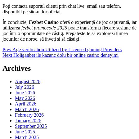
Poți contacta suportul clienți prin chat live, email sau telefon,
disponibil pe site-ul lor oficial.
În concluzie,
Fezbet Casino
oferă o experiență de joc captivantă, iar
utilizarea
fezbet promocode 2025
poate transforma fiecare sesiune de
joc într-o oportunitate de câștig. Pregătește-te să explorezi lumea
jocurilor de noroc, să înveți și să câștigi!
Prev
Age verification Utilized by Licensed gaming Providers
Next
Holiganbet ile kazanc dolu bir online casino deneyimi
Archives
August 2026
July 2026
June 2026
May 2026
April 2026
March 2026
February 2026
January 2026
September 2025
June 2025
March 2025