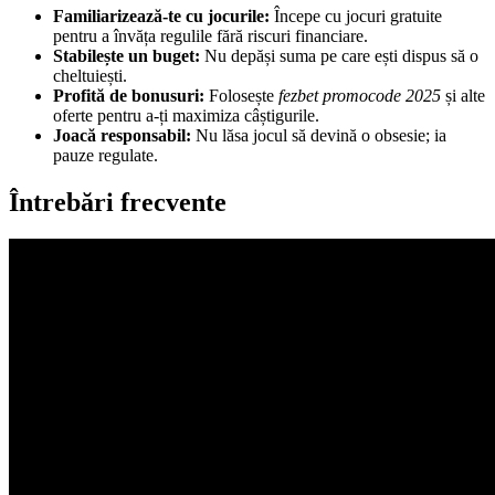
Familiarizează-te cu jocurile:
Începe cu jocuri gratuite
pentru a învăța regulile fără riscuri financiare.
Stabilește un buget:
Nu depăși suma pe care ești dispus să o
cheltuiești.
Profită de bonusuri:
Folosește
fezbet promocode 2025
și alte
oferte pentru a-ți maximiza câștigurile.
Joacă responsabil:
Nu lăsa jocul să devină o obsesie; ia
pauze regulate.
Întrebări frecvente