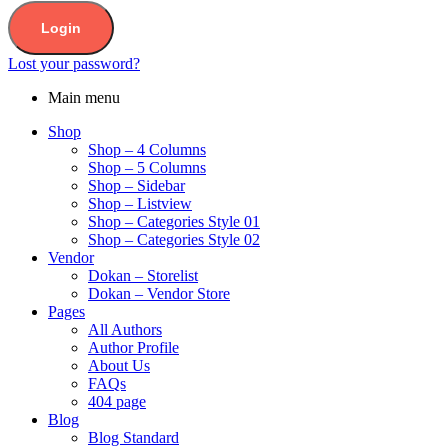
Login
Lost your password?
Main menu
Shop
Shop – 4 Columns
Shop – 5 Columns
Shop – Sidebar
Shop – Listview
Shop – Categories Style 01
Shop – Categories Style 02
Vendor
Dokan – Storelist
Dokan – Vendor Store
Pages
All Authors
Author Profile
About Us
FAQs
404 page
Blog
Blog Standard