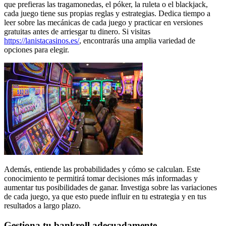
que prefieras las tragamonedas, el póker, la ruleta o el blackjack,
cada juego tiene sus propias reglas y estrategias. Dedica tiempo a
leer sobre las mecánicas de cada juego y practicar en versiones
gratuitas antes de arriesgar tu dinero. Si visitas
https://lanistacasinos.es/
, encontrarás una amplia variedad de
opciones para elegir.
Además, entiende las probabilidades y cómo se calculan. Este
conocimiento te permitirá tomar decisiones más informadas y
aumentar tus posibilidades de ganar. Investiga sobre las variaciones
de cada juego, ya que esto puede influir en tu estrategia y en tus
resultados a largo plazo.
Gestiona tu bankroll adecuadamente