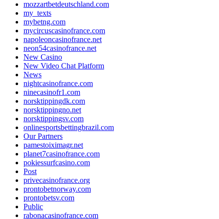
mozzartbetdeutschland.com
my_texts
mybetng.com
mycircuscasinofrance.com
napoleoncasinofrance.net
neon54casinofrance.net
New Casino
New Video Chat Platform
News
nightcasinofrance.com
ninecasinofr1.com
norsktippingdk.com
norsktippingno.net
norsktippingsv.com
onlinesportsbettingbrazil.com
Our Partners
pamestoiximagr.net
planet7casinofrance.com
pokiessurfcasino.com
Post
privecasinofrance.org
prontobetnorway.com
prontobetsv.com
Public
rabonacasinofrance.com