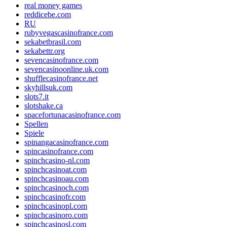
real money games
reddicebe.com
RU
rubyvegascasinofrance.com
sekabetbrasil.com
sekabettr.org
sevencasinofrance.com
sevencasinoonline.uk.com
shufflecasinofrance.net
skyhillsuk.com
slots7.it
slotshake.ca
spacefortunacasinofrance.com
Spellen
Spiele
spinangacasinofrance.com
spincasinofrance.com
spinchcasino-nl.com
spinchcasinoat.com
spinchcasinoau.com
spinchcasinoch.com
spinchcasinofr.com
spinchcasinopl.com
spinchcasinoro.com
spinchcasinosl.com