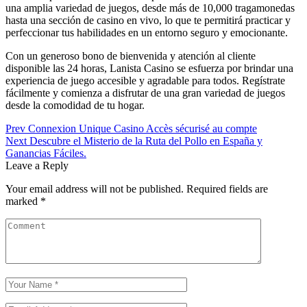
una amplia variedad de juegos, desde más de 10,000 tragamonedas
hasta una sección de casino en vivo, lo que te permitirá practicar y
perfeccionar tus habilidades en un entorno seguro y emocionante.
Con un generoso bono de bienvenida y atención al cliente
disponible las 24 horas, Lanista Casino se esfuerza por brindar una
experiencia de juego accesible y agradable para todos. Regístrate
fácilmente y comienza a disfrutar de una gran variedad de juegos
desde la comodidad de tu hogar.
Prev
Connexion Unique Casino Accès sécurisé au compte
Next
Descubre el Misterio de la Ruta del Pollo en España y
Ganancias Fáciles.
Leave a Reply
Your email address will not be published.
Required fields are
marked
*