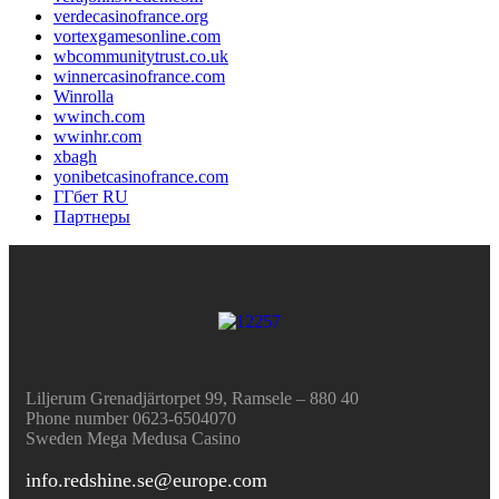
verdecasinofrance.org
vortexgamesonline.com
wbcommunitytrust.co.uk
winnercasinofrance.com
Winrolla
wwinch.com
wwinhr.com
xbagh
yonibetcasinofrance.com
ГГбет RU
Партнеры
Liljerum Grenadjärtorpet 99, Ramsele – 880 40
Phone number 0623-6504070
Sweden
Mega Medusa Casino
info.redshine.se@europe.com