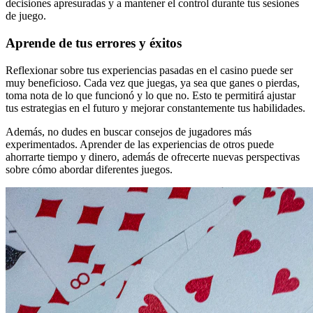
decisiones apresuradas y a mantener el control durante tus sesiones
de juego.
Aprende de tus errores y éxitos
Reflexionar sobre tus experiencias pasadas en el casino puede ser
muy beneficioso. Cada vez que juegas, ya sea que ganes o pierdas,
toma nota de lo que funcionó y lo que no. Esto te permitirá ajustar
tus estrategias en el futuro y mejorar constantemente tus habilidades.
Además, no dudes en buscar consejos de jugadores más
experimentados. Aprender de las experiencias de otros puede
ahorrarte tiempo y dinero, además de ofrecerte nuevas perspectivas
sobre cómo abordar diferentes juegos.