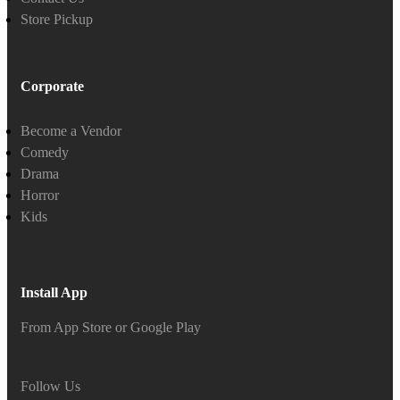
Store Pickup
Corporate
Become a Vendor
Comedy
Drama
Horror
Kids
Install App
From App Store or Google Play
Follow Us