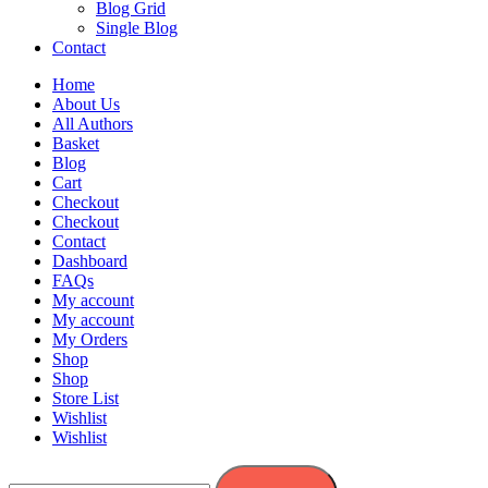
Blog Grid
Single Blog
Contact
Home
About Us
All Authors
Basket
Blog
Cart
Checkout
Checkout
Contact
Dashboard
FAQs
My account
My account
My Orders
Shop
Shop
Store List
Wishlist
Wishlist