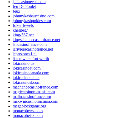
jallacasinoeesti.com
Jeu De Poulet
Jeux
johnnykashaucasino.com
johnnykashpokies.com
Joker Jewels
khelibet7
king-567.net
kingschancecasinofrance.net
labcasinofrance.com
larivieracasinofrance.net
leprezones1.nl
listcrawlers fort worth
lokicasino.us
lokicasinoat.com
lokicasinocanada.com
lokicasinode.net
lokicasinosl.com
machancecasinofrance.com
magiccasinoromania.com
malinacasinofrance.org
maxwincasinoromania.com
megablockgame.org
monacobetcz.com
monacobetsk.com