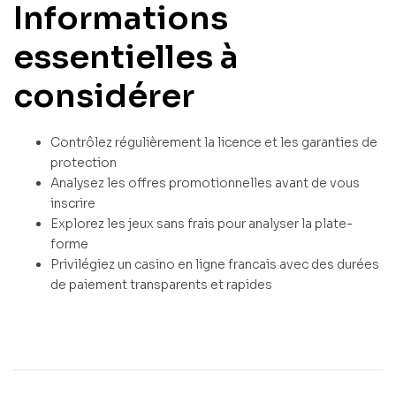
Informations
essentielles à
considérer
Contrôlez régulièrement la licence et les garanties de
protection
Analysez les offres promotionnelles avant de vous
inscrire
Explorez les jeux sans frais pour analyser la plate-
forme
Privilégiez un casino en ligne francais avec des durées
de paiement transparents et rapides