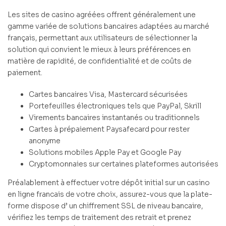
Les sites de casino agréées offrent généralement une
gamme variée de solutions bancaires adaptées au marché
français, permettant aux utilisateurs de sélectionner la
solution qui convient le mieux à leurs préférences en
matière de rapidité, de confidentialité et de coûts de
paiement.
Cartes bancaires Visa, Mastercard sécurisées
Portefeuilles électroniques tels que PayPal, Skrill
Virements bancaires instantanés ou traditionnels
Cartes à prépaiement Paysafecard pour rester
anonyme
Solutions mobiles Apple Pay et Google Pay
Cryptomonnaies sur certaines plateformes autorisées
Préalablement à effectuer votre dépôt initial sur un casino
en ligne francais de votre choix, assurez-vous que la plate-
forme dispose d’ un chiffrement SSL de niveau bancaire,
vérifiez les temps de traitement des retrait et prenez