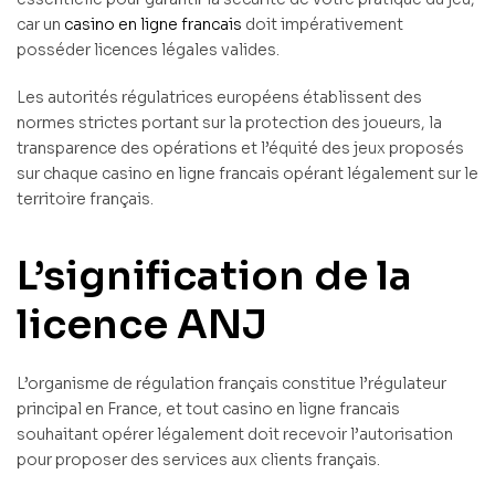
car un
casino en ligne francais
doit impérativement
posséder licences légales valides.
Les autorités régulatrices européens établissent des
normes strictes portant sur la protection des joueurs, la
transparence des opérations et l’équité des jeux proposés
sur chaque casino en ligne francais opérant légalement sur le
territoire français.
L’signification de la
licence ANJ
L’organisme de régulation français constitue l’régulateur
principal en France, et tout casino en ligne francais
souhaitant opérer légalement doit recevoir l’autorisation
pour proposer des services aux clients français.