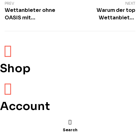
PREV
NEXT
Wettanbieter ohne
Warum der top
OASIS mit
Wettanbieter
Paysafecard: Sichere
unabhängig von OASIS
Einzahlungen für
für deutsche Spieler
Spieler aus
interessante Optionen
Deutschland
anbietet
Shop
Account
Search