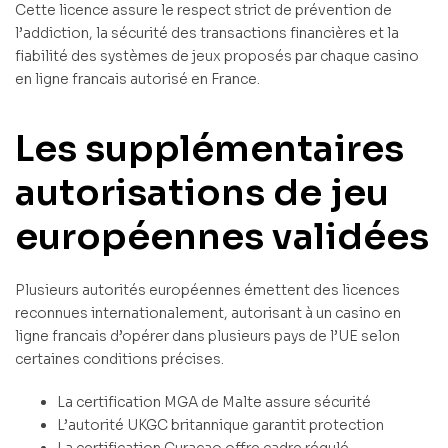
Cette licence assure le respect strict de prévention de
l’addiction, la sécurité des transactions financières et la
fiabilité des systèmes de jeux proposés par chaque casino
en ligne francais autorisé en France.
Les supplémentaires
autorisations de jeu
européennes validées
Plusieurs autorités européennes émettent des licences
reconnues internationalement, autorisant à un casino en
ligne francais d’opérer dans plusieurs pays de l’UE selon
certaines conditions précises.
La certification MGA de Malte assure sécurité
L’autorité UKGC britannique garantit protection
La certification Curaçao offre cadre régulé