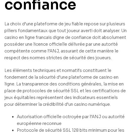
confiance
La choix d’une plateforme de jeu fiable repose sur plusieurs
piliers fondamentaux que tout joueur averti doit analyser. Un
casino en ligne francais digne de confiance doit absolument
posséder une licence officielle délivrée par une autorité
compétente comme l’ANJ, assurant de cette manière le
respect des normes strictes de sécurité des joueurs.
Les éléments techniques et normatifs constituent le
fondement de la sécurité d’une plateforme de casino en
ligne. La transparence des conditions générales, la mise en
place de protocoles de sécurité SSL et les certifications de
jeux équitables représentent des indicateurs essentiels
pour déterminer la crédibilité d’un casino numérique.
Autorisation officielle octroyée par l’ANJ ou autorité
européenne reconnue
Protocole de sécurité SSL 128 bits minimum pour les