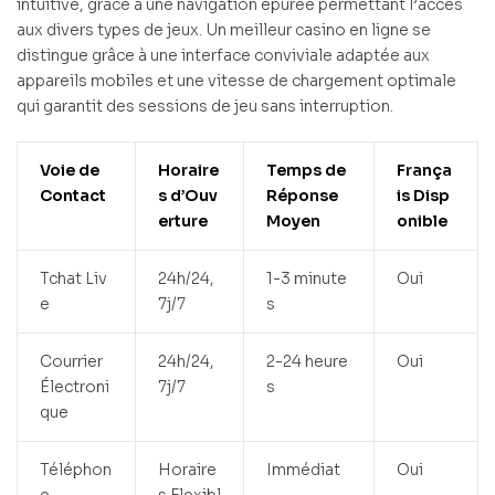
intuitive, grâce à une navigation épurée permettant l’accès
aux divers types de jeux. Un meilleur casino en ligne se
distingue grâce à une interface conviviale adaptée aux
appareils mobiles et une vitesse de chargement optimale
qui garantit des sessions de jeu sans interruption.
Voie de
Horaire
Temps de
França
Contact
s d’Ouv
Réponse
is Disp
erture
Moyen
onible
Tchat Liv
24h/24,
1-3 minute
Oui
e
7j/7
s
Courrier
24h/24,
2-24 heure
Oui
Électroni
7j/7
s
que
Téléphon
Horaire
Immédiat
Oui
e
s Flexibl