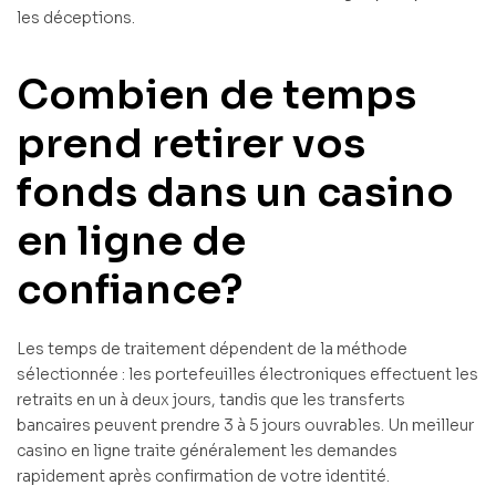
les déceptions.
Combien de temps
prend retirer vos
fonds dans un casino
en ligne de
confiance?
Les temps de traitement dépendent de la méthode
sélectionnée : les portefeuilles électroniques effectuent les
retraits en un à deux jours, tandis que les transferts
bancaires peuvent prendre 3 à 5 jours ouvrables. Un meilleur
casino en ligne traite généralement les demandes
rapidement après confirmation de votre identité.