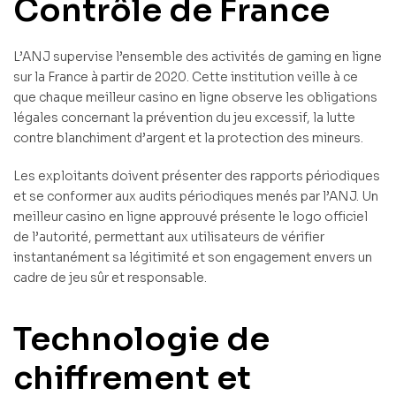
Contrôle de France
L’ANJ supervise l’ensemble des activités de gaming en ligne
sur la France à partir de 2020. Cette institution veille à ce
que chaque meilleur casino en ligne observe les obligations
légales concernant la prévention du jeu excessif, la lutte
contre blanchiment d’argent et la protection des mineurs.
Les exploitants doivent présenter des rapports périodiques
et se conformer aux audits périodiques menés par l’ANJ. Un
meilleur casino en ligne approuvé présente le logo officiel
de l’autorité, permettant aux utilisateurs de vérifier
instantanément sa légitimité et son engagement envers un
cadre de jeu sûr et responsable.
Technologie de
chiffrement et