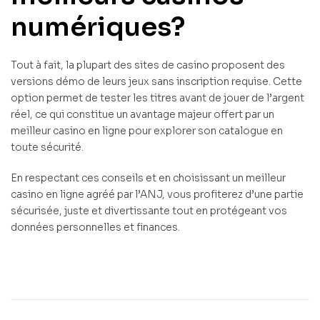
numériques?
Tout à fait, la plupart des sites de casino proposent des
versions démo de leurs jeux sans inscription requise. Cette
option permet de tester les titres avant de jouer de l’argent
réel, ce qui constitue un avantage majeur offert par un
meilleur casino en ligne pour explorer son catalogue en
toute sécurité.
En respectant ces conseils et en choisissant un meilleur
casino en ligne agréé par l’ANJ, vous profiterez d’une partie
sécurisée, juste et divertissante tout en protégeant vos
données personnelles et finances.
Post