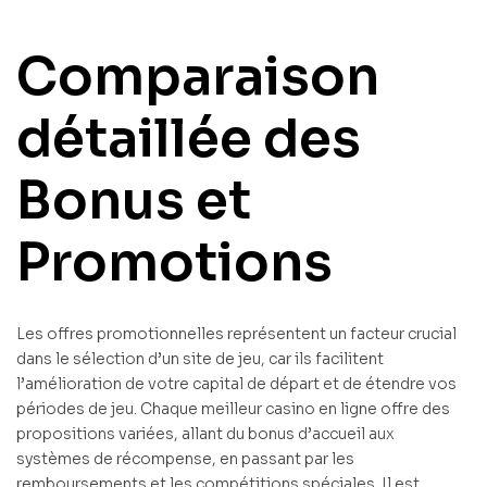
Comparaison
détaillée des
Bonus et
Promotions
Les offres promotionnelles représentent un facteur crucial
dans le sélection d’un site de jeu, car ils facilitent
l’amélioration de votre capital de départ et de étendre vos
périodes de jeu. Chaque meilleur casino en ligne offre des
propositions variées, allant du bonus d’accueil aux
systèmes de récompense, en passant par les
remboursements et les compétitions spéciales. Il est