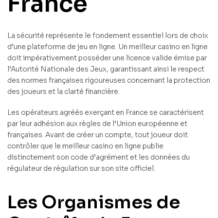
France
La sécurité représente le fondement essentiel lors de choix
d’une plateforme de jeu en ligne. Un meilleur casino en ligne
doit impérativement posséder une licence valide émise par
l’Autorité Nationale des Jeux, garantissant ainsi le respect
des normes françaises rigoureuses concernant la protection
des joueurs et la clarté financière.
Les opérateurs agréés exerçant en France se caractérisent
par leur adhésion aux règles de l’Union européenne et
françaises. Avant de créer un compte, tout joueur doit
contrôler que le meilleur casino en ligne publie
distinctement son code d’agrément et les données du
régulateur de régulation sur son site officiel.
Les Organismes de