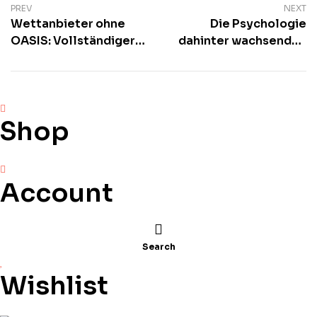
PREV
NEXT
Wettanbieter ohne
Die Psychologie
navigation
OASIS: Vollständiger
dahinter wachsenden
Zugriff für deutsche
Jackpots und
Nutzer
Spielerverhalten
Shop
Account
Search
Wishlist