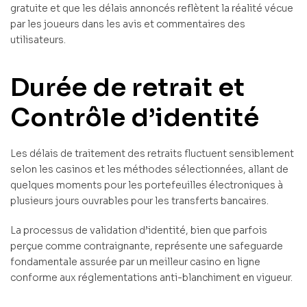
gratuite et que les délais annoncés reflètent la réalité vécue
par les joueurs dans les avis et commentaires des
utilisateurs.
Durée de retrait et
Contrôle d’identité
Les délais de traitement des retraits fluctuent sensiblement
selon les casinos et les méthodes sélectionnées, allant de
quelques moments pour les portefeuilles électroniques à
plusieurs jours ouvrables pour les transferts bancaires.
La processus de validation d’identité, bien que parfois
perçue comme contraignante, représente une safeguarde
fondamentale assurée par un meilleur casino en ligne
conforme aux réglementations anti-blanchiment en vigueur.