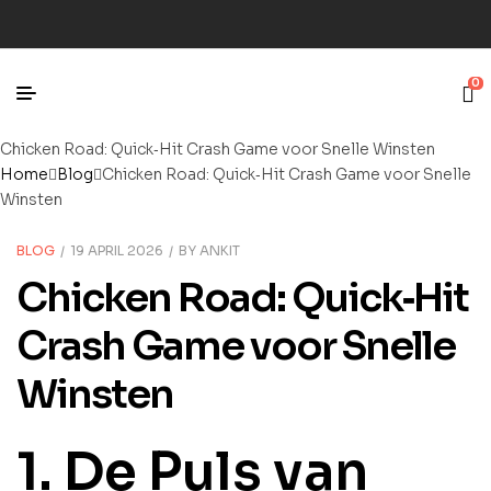
0
Chicken Road: Quick‑Hit Crash Game voor Snelle Winsten
Home
Blog
Chicken Road: Quick‑Hit Crash Game voor Snelle
Winsten
BLOG
19 APRIL 2026
BY
ANKIT
Chicken Road: Quick‑Hit
Crash Game voor Snelle
Winsten
1. De Puls van