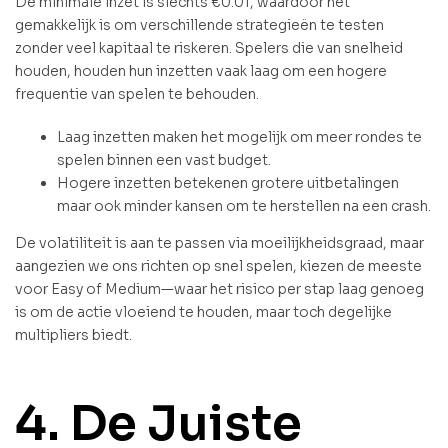
De minimale inzet is slechts €0.01, waardoor het
gemakkelijk is om verschillende strategieën te testen
zonder veel kapitaal te riskeren. Spelers die van snelheid
houden, houden hun inzetten vaak laag om een hogere
frequentie van spelen te behouden.
Laag inzetten maken het mogelijk om meer rondes te
spelen binnen een vast budget.
Hogere inzetten betekenen grotere uitbetalingen
maar ook minder kansen om te herstellen na een crash.
De volatiliteit is aan te passen via moeilijkheidsgraad, maar
aangezien we ons richten op snel spelen, kiezen de meeste
voor Easy of Medium—waar het risico per stap laag genoeg
is om de actie vloeiend te houden, maar toch degelijke
multipliers biedt.
4. De Juiste