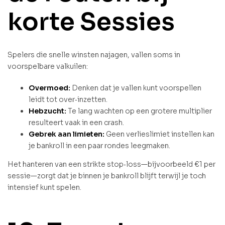
korte Sessies
Spelers die snelle winsten najagen, vallen soms in
voorspelbare valkuilen:
Overmoed:
Denken dat je vallen kunt voorspellen
leidt tot over‑inzetten.
Hebzucht:
Te lang wachten op een grotere multiplier
resulteert vaak in een crash.
Gebrek aan limieten:
Geen verlieslimiet instellen kan
je bankroll in een paar rondes leegmaken.
Het hanteren van een strikte stop‑loss—bijvoorbeeld €1 per
sessie—zorgt dat je binnen je bankroll blijft terwijl je toch
intensief kunt spelen.