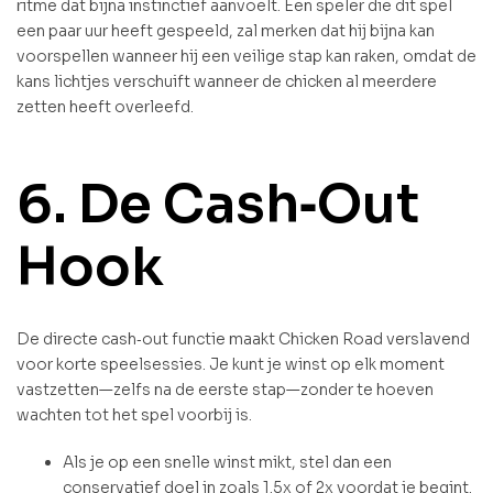
ritme dat bijna instinctief aanvoelt. Een speler die dit spel
een paar uur heeft gespeeld, zal merken dat hij bijna kan
voorspellen wanneer hij een veilige stap kan raken, omdat de
kans lichtjes verschuift wanneer de chicken al meerdere
zetten heeft overleefd.
6. De Cash‑Out
Hook
De directe cash‑out functie maakt Chicken Road verslavend
voor korte speelsessies. Je kunt je winst op elk moment
vastzetten—zelfs na de eerste stap—zonder te hoeven
wachten tot het spel voorbij is.
Als je op een snelle winst mikt, stel dan een
conservatief doel in zoals 1.5x of 2x voordat je begint.