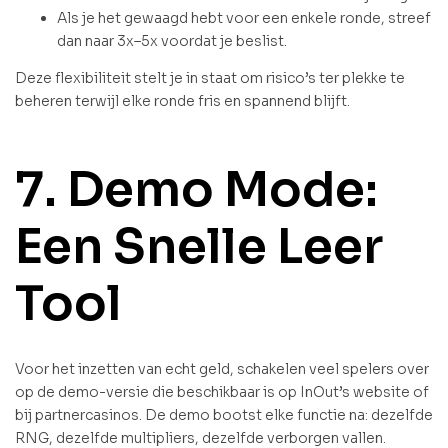
Als je het gewaagd hebt voor een enkele ronde, streef
dan naar 3x–5x voordat je beslist.
Deze flexibiliteit stelt je in staat om risico’s ter plekke te
beheren terwijl elke ronde fris en spannend blijft.
7. Demo Mode:
Een Snelle Leer
Tool
Voor het inzetten van echt geld, schakelen veel spelers over
op de demo-versie die beschikbaar is op InOut’s website of
bij partnercasinos. De demo bootst elke functie na: dezelfde
RNG, dezelfde multipliers, dezelfde verborgen vallen.