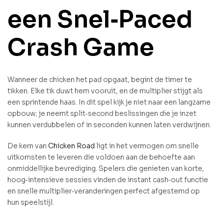
een Snel‑Paced
Crash Game
Wanneer de chicken het pad opgaat, begint de timer te
tikken. Elke tik duwt hem vooruit, en de multiplier stijgt als
een sprintende haas. In dit spel kijk je niet naar een langzame
opbouw; je neemt split‑second beslissingen die je inzet
kunnen verdubbelen of in seconden kunnen laten verdwijnen.
De kern van
Chicken Road
ligt in het vermogen om snelle
uitkomsten te leveren die voldoen aan de behoefte aan
onmiddellijke bevrediging. Spelers die genieten van korte,
hoog‑intensieve sessies vinden de instant cash‑out functie
en snelle multiplier‑veranderingen perfect afgestemd op
hun speelstijl.