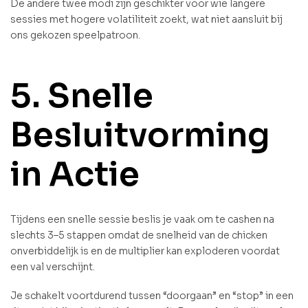
De andere twee modi zijn geschikter voor wie langere
sessies met hogere volatiliteit zoekt, wat niet aansluit bij
ons gekozen speelpatroon.
5. Snelle
Besluitvorming
in Actie
Tijdens een snelle sessie beslis je vaak om te cashen na
slechts 3–5 stappen omdat de snelheid van de chicken
onverbiddelijk is en de multiplier kan exploderen voordat
een val verschijnt.
Je schakelt voortdurend tussen “doorgaan” en “stop” in een