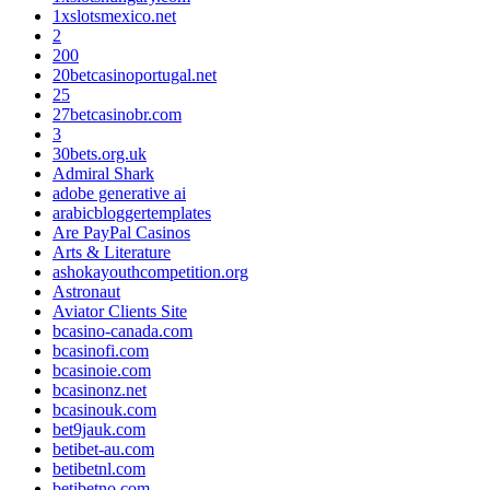
1xslotsmexico.net
2
200
20betcasinoportugal.net
25
27betcasinobr.com
3
30bets.org.uk
Admiral Shark
adobe generative ai
arabicbloggertemplates
Are PayPal Casinos
Arts & Literature
ashokayouthcompetition.org
Astronaut
Aviator Clients Site
bcasino-canada.com
bcasinofi.com
bcasinoie.com
bcasinonz.net
bcasinouk.com
bet9jauk.com
betibet-au.com
betibetnl.com
betibetno.com