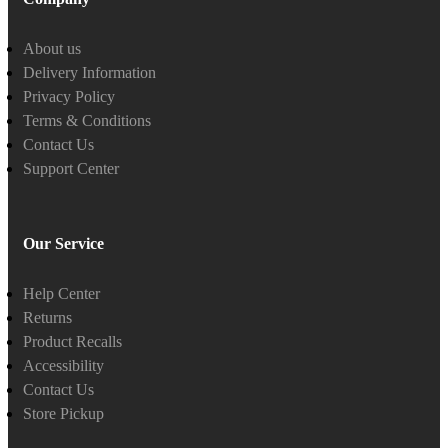
About us
Delivery Information
Privacy Policy
Terms & Conditions
Contact Us
Support Center
Our Service
Help Center
Returns
Product Recalls
Accessibility
Contact Us
Store Pickup