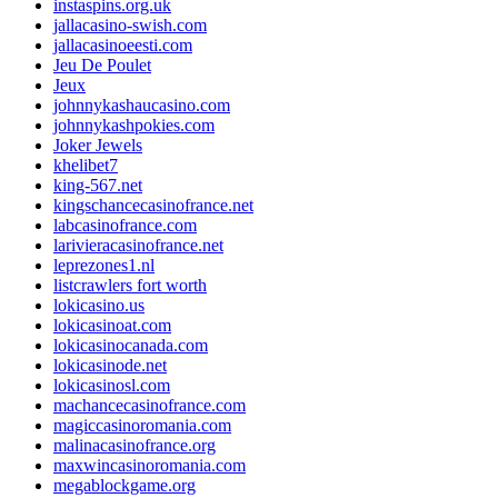
instaspins.org.uk
jallacasino-swish.com
jallacasinoeesti.com
Jeu De Poulet
Jeux
johnnykashaucasino.com
johnnykashpokies.com
Joker Jewels
khelibet7
king-567.net
kingschancecasinofrance.net
labcasinofrance.com
larivieracasinofrance.net
leprezones1.nl
listcrawlers fort worth
lokicasino.us
lokicasinoat.com
lokicasinocanada.com
lokicasinode.net
lokicasinosl.com
machancecasinofrance.com
magiccasinoromania.com
malinacasinofrance.org
maxwincasinoromania.com
megablockgame.org