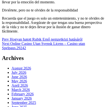
llevar por la emoción del momento.
Diviértete, pero no te olvides de la responsabilidad
Recuerda que el juego es solo un entretenimiento, y no te olvides de
la responsabilidad. Asegúrate de que tengas una buena perspectiva
de la vida y no te dejes llevar por la ilusión de ganar dinero
fácilmente.
Prev
Hogyan hatott Rubik Ernő nemzetközi hatásáról
Next
Online Casino Utan Svensk Licens – Casino utan
Spelpaus.29242
Archives
August 2026
July 2026
June 2026
May 2026
April 2026
March 2026
February 2026
January 2026
September 2025
June 2025