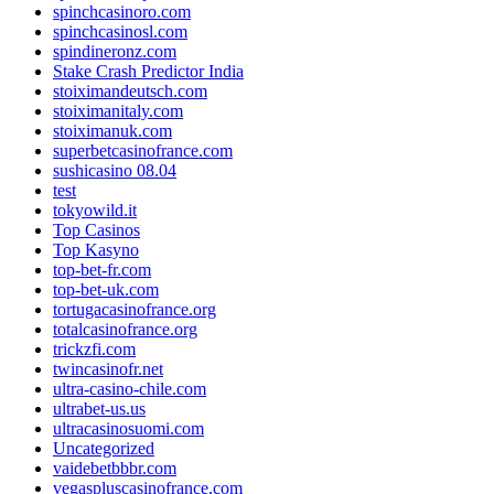
spinchcasinoro.com
spinchcasinosl.com
spindineronz.com
Stake Crash Predictor India
stoiximandeutsch.com
stoiximanitaly.com
stoiximanuk.com
superbetcasinofrance.com
sushicasino 08.04
test
tokyowild.it
Top Casinos
Top Kasyno
top-bet-fr.com
top-bet-uk.com
tortugacasinofrance.org
totalcasinofrance.org
trickzfi.com
twincasinofr.net
ultra-casino-chile.com
ultrabet-us.us
ultracasinosuomi.com
Uncategorized
vaidebetbbbr.com
vegaspluscasinofrance.com