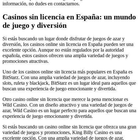
información, no dudes en contactarnos.
Casinos sin licencia en España: un mundo
de juego y diversión
Si estás buscando un lugar donde disfrutar de juegos de azar y
diversión, los casinos online sin licencia en España pueden ser una
excelente opción. Aunque no están regulados por la autoridad
española, estos casinos ofrecen una amplia variedad de juegos y
promociones atractivas.
Uno de los casinos online sin licencia más populares en España es
BitStarz. Con una amplia variedad de juegos de azar, incluyendo
slots, ruleta y blackjack, BitStarz es un lugar ideal para aquellos que
buscan una experiencia de juego emocionante y divertida.
Otro casino online sin licencia que merece la pena mencionar es
Wild Casino. Con un diseño atractivo y una variedad de juegos de
azar, Wild Casino es un lugar perfecto para aquellos que buscan una
experiencia de juego emocionante y divertida.
Si estás buscando un casino online sin licencia que ofrezca una gran
variedad de juegos y promociones, King Billy Casino es una
excelente opción. Con una amplia variedad de juegos de azar,