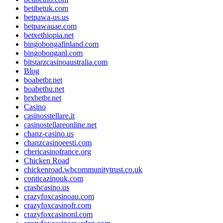
betibetuk.com
betpawa-us.us
betpawauae.com
betxethiopia.net
bingobongafinland.com
bingobonganl.com
bitstarzcasinoaustralia.com
Blog
boabetbr.net
boabethu.net
brxbetbr.net
Casino
casinosstellare.it
casinostellareonline.net
chanz-casino.us
chanzcasinoeesti.com
chericasinofrance.org
Chicken Road
chickenroad.wbcommunitytrust.co.uk
conticazinouk.com
crashcasino.us
crazyfoxcasinoau.com
crazyfoxcasinofr.com
crazyfoxcasinonl.com