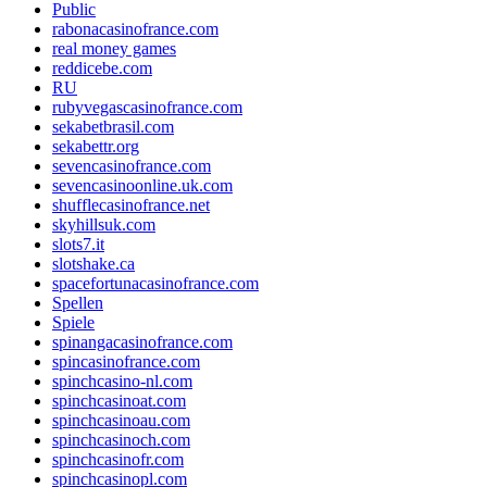
Public
rabonacasinofrance.com
real money games
reddicebe.com
RU
rubyvegascasinofrance.com
sekabetbrasil.com
sekabettr.org
sevencasinofrance.com
sevencasinoonline.uk.com
shufflecasinofrance.net
skyhillsuk.com
slots7.it
slotshake.ca
spacefortunacasinofrance.com
Spellen
Spiele
spinangacasinofrance.com
spincasinofrance.com
spinchcasino-nl.com
spinchcasinoat.com
spinchcasinoau.com
spinchcasinoch.com
spinchcasinofr.com
spinchcasinopl.com