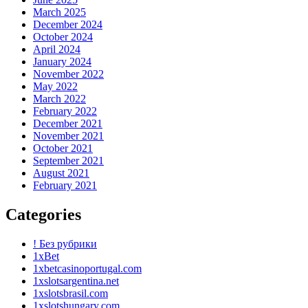
March 2025
December 2024
October 2024
April 2024
January 2024
November 2022
May 2022
March 2022
February 2022
December 2021
November 2021
October 2021
September 2021
August 2021
February 2021
Categories
! Без рубрики
1xBet
1xbetcasinoportugal.com
1xslotsargentina.net
1xslotsbrasil.com
1xslotshungary.com