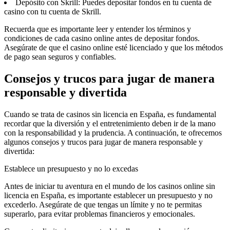
Depósito con Skrill: Puedes depositar fondos en tu cuenta de
casino con tu cuenta de Skrill.
Recuerda que es importante leer y entender los términos y
condiciones de cada casino online antes de depositar fondos.
Asegúrate de que el casino online esté licenciado y que los métodos
de pago sean seguros y confiables.
Consejos y trucos para jugar de manera
responsable y divertida
Cuando se trata de casinos sin licencia en España, es fundamental
recordar que la diversión y el entretenimiento deben ir de la mano
con la responsabilidad y la prudencia. A continuación, te ofrecemos
algunos consejos y trucos para jugar de manera responsable y
divertida:
Establece un presupuesto y no lo excedas
Antes de iniciar tu aventura en el mundo de los casinos online sin
licencia en España, es importante establecer un presupuesto y no
excederlo. Asegúrate de que tengas un límite y no te permitas
superarlo, para evitar problemas financieros y emocionales.