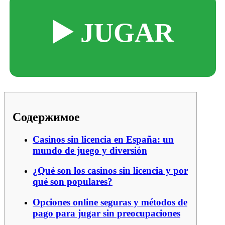
▶️ JUGAR
Содержимое
Casinos sin licencia en España: un
mundo de juego y diversión
¿Qué son los casinos sin licencia y por
qué son populares?
Opciones online seguras y métodos de
pago para jugar sin preocupaciones