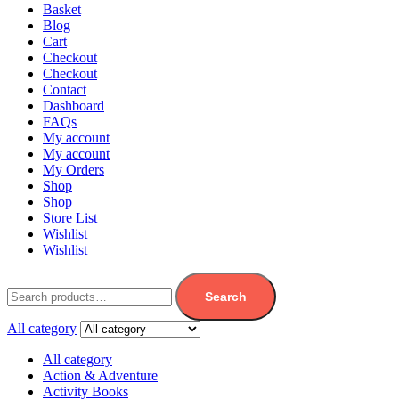
Basket
Blog
Cart
Checkout
Checkout
Contact
Dashboard
FAQs
My account
My account
My Orders
Shop
Shop
Store List
Wishlist
Wishlist
Search
All category
All category
Action & Adventure
Activity Books