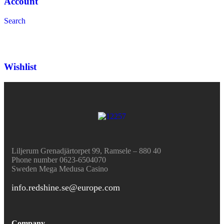
Account
Search
Wishlist
Liljerum Grenadjärtorpet 99, Ramsele – 880 40
Phone number 0623-6504070
Sweden
Mega Medusa Casino
info.redshine.se@europe.com
Company