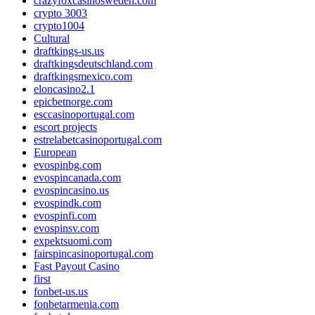
crazyfoxcasinosweden.com
crypto 3003
crypto1004
Cultural
draftkings-us.us
draftkingsdeutschland.com
draftkingsmexico.com
eloncasino2.1
epicbetnorge.com
esccasinoportugal.com
escort projects
estrelabetcasinoportugal.com
European
evospinbg.com
evospincanada.com
evospincasino.us
evospindk.com
evospinfi.com
evospinsv.com
expektsuomi.com
fairspincasinoportugal.com
Fast Payout Casino
first
fonbet-us.us
fonbetarmenia.com