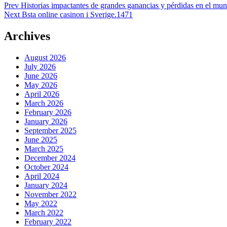
Post
Prev
Historias impactantes de grandes ganancias y pérdidas en el mun
Next
Bsta online casinon i Sverige.1471
navigation
Archives
August 2026
July 2026
June 2026
May 2026
April 2026
March 2026
February 2026
January 2026
September 2025
June 2025
March 2025
December 2024
October 2024
April 2024
January 2024
November 2022
May 2022
March 2022
February 2022