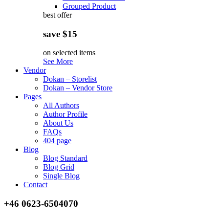
Grouped Product
best offer
save $15
on selected items
See More
Vendor
Dokan – Storelist
Dokan – Vendor Store
Pages
All Authors
Author Profile
About Us
FAQs
404 page
Blog
Blog Standard
Blog Grid
Single Blog
Contact
+46 0623-6504070