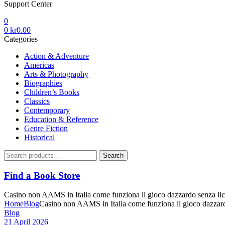
Support Center
0
0
kr
0.00
Categories
Action & Adventure
Americas
Arts & Photography
Biographies
Children’s Books
Classics
Contemporary
Education & Reference
Genre Fiction
Historical
Search
Search
for:
Find a Book Store
Casino non AAMS in Italia come funziona il gioco dazzardo senza li
Home
Blog
Casino non AAMS in Italia come funziona il gioco dazzar
Categories
Blog
21 April 2026